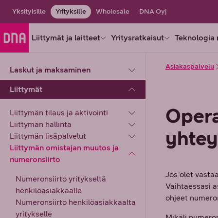
Yksityisille
Yrityksille
Wholesale
DNA Oyj
Liittymät ja laitteet
Yritysratkaisut
Teknologia 
Asiakaspalvelu
Laskut ja maksaminen
Liittymät
Opera
Liittymän tilaus ja aktivointi
Liittymän hallinta
yhte
Liittymän lisäpalvelut
Liittymän omistajan muutos ja
numeronsiirto
Jos olet vasta
Numeronsiirto yritykseltä
Vaihtaessasi a
henkilöasiakkaalle
ohjeet numeron
Numeronsiirto henkilöasiakkaalta
yritykselle
Mikäli numeron