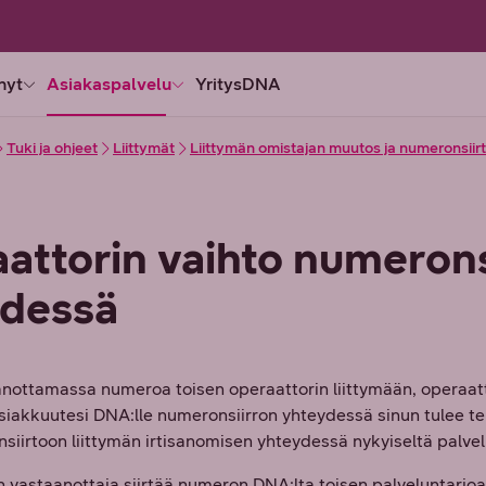
nyt
Asiakaspalvelu
YritysDNA
Tuki ja ohjeet
Liittymät
Liittymän omistajan muutos ja numeronsiir
attorin vaihto numerons
ydessä
anottamassa numeroa toisen operaattorin liittymään, operaatt
siakkuutesi DNA:lle numeronsiirron yhteydessä sinun tulee t
siirtoon liittymän irtisanomisen yhteydessä nykyiseltä palvelu
 vastaanottaja siirtää numeron DNA:lta toisen palveluntarjoaj