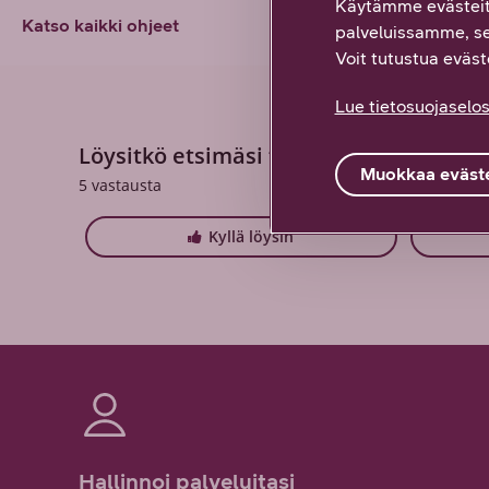
Käytämme evästeit
Katso kaikki ohjeet
palveluissamme, s
Voit tutustua eväste
Lue tietosuojaselos
Löysitkö etsimäsi tiedon tältä sivulta?
Muokkaa eväste
5
vastausta
Kyllä löysin
Hallinnoi palveluitasi