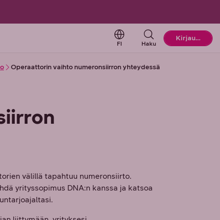
Change language. Current l
Kirjaudu
FI
Haku
to
Operaattorin vaihto numeronsiirron yhteydessä
iirron
orien välillä tapahtuu numeronsiirto.
ehdä yrityssopimus DNA:n kanssa ja katsoa
ntarjoajaltasi.
an liittymään, yrityksesi