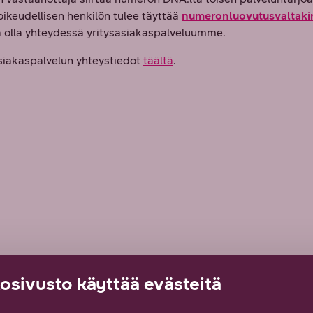
oikeudellisen henkilön tulee täyttää
numeronluovutusvaltakir
a olla yhteydessä yritysasiakaspalveluumme.
siakaspalvelun yhteystiedot
täältä
.
sivusto käyttää evästeitä