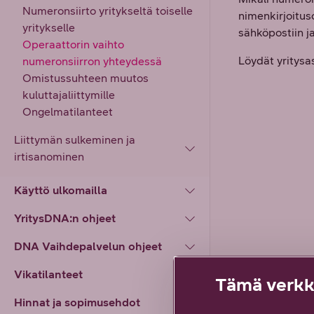
Numeronsiirto yritykseltä toiselle
nimenkirjoitus
yritykselle
sähköpostiin j
Operaattorin vaihto
Löydät yritysa
numeronsiirron yhteydessä
Omistussuhteen muutos
kuluttajaliittymille
Ongelmatilanteet
Liittymän sulkeminen ja
irtisanominen
Käyttö ulkomailla
YritysDNA:n ohjeet
DNA Vaihdepalvelun ohjeet
Vikatilanteet
Tämä verkko
Hinnat ja sopimusehdot