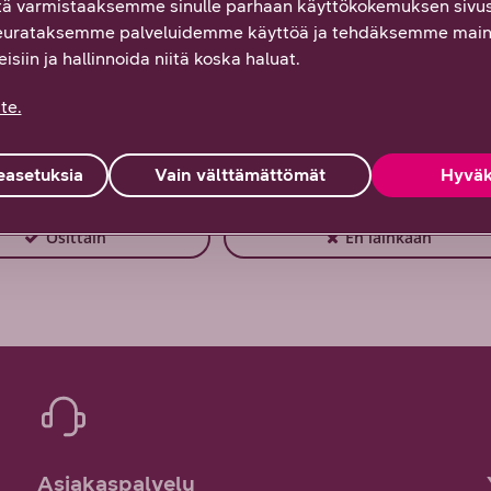
ä varmistaaksemme sinulle parhaan käyttökokemuksen sivus
eurataksemme palveluidemme käyttöä ja tehdäksemme main
isiin ja hallinnoida niitä koska haluat.
te.
 Palautteesi on tärkeää!
asetuksia
Vain välttämättömät
Hyväk
Osittain
En lainkaan
Asiakaspalvelu