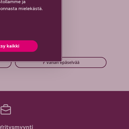
tollamme ja
onnasta mielekästä.
sy kaikki
Vähän epäselvää
Yritysmyynti