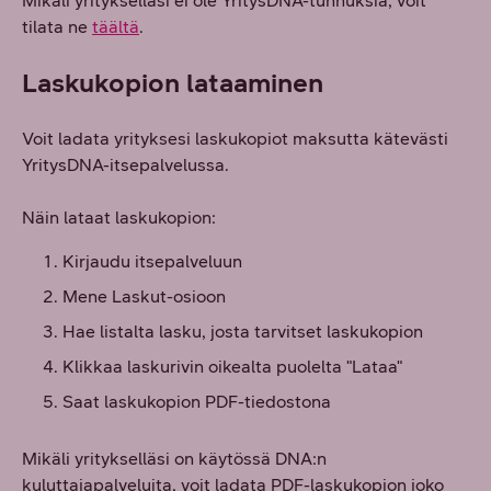
Mikäli yritykselläsi ei ole YritysDNA-tunnuksia, voit
tilata ne
täältä
.
Laskukopion lataaminen
Voit ladata yrityksesi laskukopiot maksutta kätevästi
YritysDNA-itsepalvelussa.
Näin lataat laskukopion:
Kirjaudu itsepalveluun
Mene Laskut-osioon
Hae listalta lasku, josta tarvitset laskukopion
Klikkaa laskurivin oikealta puolelta "Lataa"
Saat laskukopion PDF-tiedostona
Mikäli yritykselläsi on käytössä DNA:n
kuluttajapalveluita, voit ladata PDF-laskukopion joko