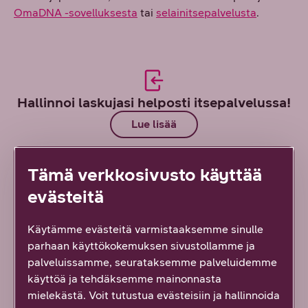
OmaDNA -sovelluksesta
tai
selainitsepalvelusta
.
Hallinnoi laskujasi helposti itsepalvelussa!
Lue lisää
Tämä verkkosivusto käyttää
evästeitä
Käytämme evästeitä varmistaaksemme sinulle
Löysitkö etsimäsi tiedon tältä sivulta?
parhaan käyttökokemuksen sivustollamme ja
Palautteesi on tärkeää!
palveluissamme, seurataksemme palveluidemme
käyttöä ja tehdäksemme mainonnasta
19
vastausta
mielekästä. Voit tutustua evästeisiin ja hallinnoida