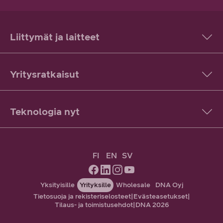
Liittymät ja laitteet
Yritysratkaisut
Teknologia nyt
FI
EN
SV
Yksityisille
Yrityksille
Wholesale
DNA Oyj
Tietosuoja ja rekisteriselosteet
|
Evästeasetukset
|
Tilaus- ja toimistusehdot
|
DNA 2026