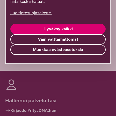
niitä koska haluat.
Kyllä löysin
Lue tietosuojaseloste.
Osittain
Hyväksy kaikki
En lainkaan
Vain välttämättömät
Vähän epäselvää
Muokkaa evästeasetuksia
Hallinnoi palveluitasi
Kirjaudu YritysDNA:han