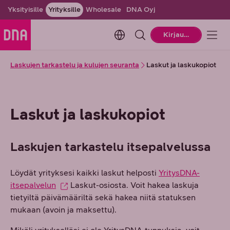
Yksityisille
Yrityksille
Wholesale
DNA Oyj
Change language. Current la
Kirjaudu
Laskujen tarkastelu ja kulujen seuranta
Laskut ja laskukopiot
Laskut ja laskukopiot
Laskujen tarkastelu itsepalvelussa
Löydät yrityksesi kaikki laskut helposti
YritysDNA-
itsepalvelun
Laskut-osiosta. Voit hakea laskuja
tietyiltä päivämääriltä sekä hakea niitä statuksen
mukaan (avoin ja maksettu).