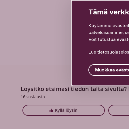
DNA Yritysl
Tämä verkko
EU roaming
Käytämme evästeit
Yrityksille
palveluissamme, s
Voit tutustua eväste
Lue tietosuojaselos
Muokkaa eväste
Löysitkö etsimäsi tiedon tältä sivulta?
16
vastausta
Kyllä löysin