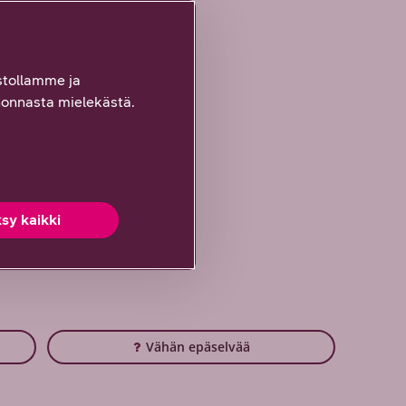
tollamme ja
 alueella
onnasta mielekästä.
sy kaikki
Vähän epäselvää