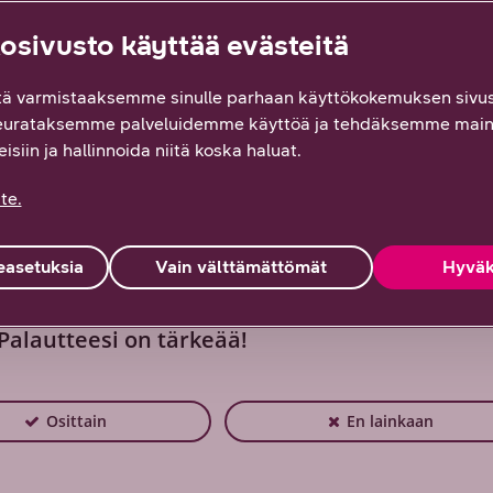
iittymien verkkovierailuhinnat EU:n alueella
sivusto käyttää evästeitä
 prices for DNA's corporate subscriptions
ä varmistaaksemme sinulle parhaan käyttökokemuksen sivus
 myytävien DNA:n kuluttajaliittymien verkkovierailuhinnat EU:n
eurataksemme palveluidemme käyttöä ja tehdäksemme main
isiin ja hallinnoida niitä koska haluat.
te.
asetuksia
Vain välttämättömät
Hyväk
 Palautteesi on tärkeää!
Osittain
En lainkaan