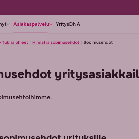
nyt
Asiakaspalvelu
YritysDNA
Tuki ja ohjeet
Hinnat ja sopimusehdot
Sopimusehdot
usehdot yritysasiakkail
pimusehtoihimme.
 sopimusehdot yrityksille