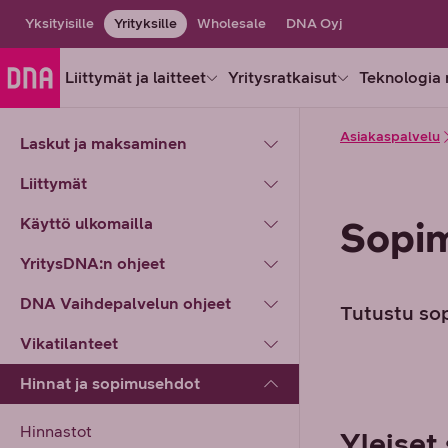
Yksityisille
Yrityksille
Wholesale
DNA Oyj
Liittymät ja laitteet
Yritysratkaisut
Teknologia 
Asiakaspalvelu
Laskut ja maksaminen
Liittymät
Käyttö ulkomailla
Sopim
YritysDNA:n ohjeet
DNA Vaihdepalvelun ohjeet
Tutustu so
Vikatilanteet
Hinnat ja sopimusehdot
Hinnastot
Yleiset