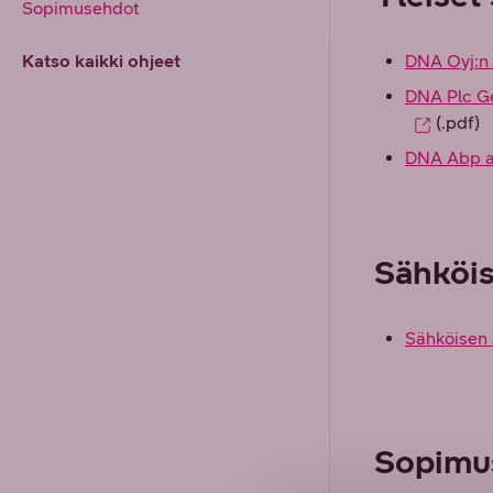
Sopimusehdot
Katso kaikki ohjeet
DNA Oyj:n y
DNA Plc Ge
(.pdf)
DNA Abp al
Sähköis
Sähköisen 
Sopimus