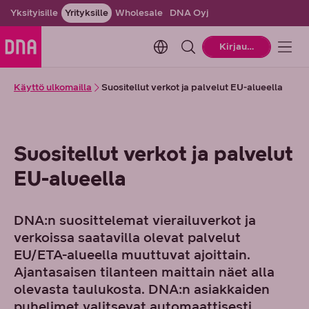
Yksityisille
Yrityksille
Wholesale
DNA Oyj
Change language. Current la
Kirjaudu
Käyttö ulkomailla
Suositellut verkot ja palvelut EU-alueella
Suositellut verkot ja palvelut
EU-alueella
DNA:n suosittelemat vierailuverkot ja
verkoissa saatavilla olevat palvelut
EU/ETA-alueella muuttuvat ajoittain.
Ajantasaisen tilanteen maittain näet alla
olevasta taulukosta. DNA:n asiakkaiden
puhelimet valitsevat automaattisesti