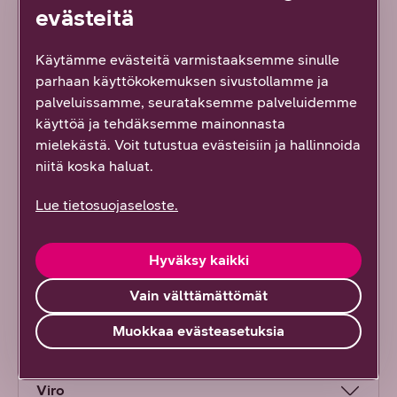
Saint Martin
evästeitä
Saksa
Käytämme evästeitä varmistaaksemme sinulle
parhaan käyttökokemuksen sivustollamme ja
palveluissamme, seurataksemme palveluidemme
Slovakia
käyttöä ja tehdäksemme mainonnasta
mielekästä. Voit tutustua evästeisiin ja hallinnoida
Slovenia
niitä koska haluat.
Tanska
Lue tietosuojaseloste.
Tšekki
Hyväksy kaikki
Ukraina
Vain välttämättömät
Muokkaa evästeasetuksia
Unkari
Viro