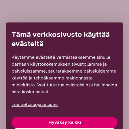
Löysitkö etsimäsi tiedon tältä sivulta?
Palautteesi on tärkeää!
Tämä verkkosivusto käyttää
1
vastaus
evästeitä
Kyllä löysin
Käytämme evästeitä varmistaaksemme sinulle
parhaan käyttökokemuksen sivustollamme ja
palveluissamme, seurataksemme palveluidemme
Osittain
käyttöä ja tehdäksemme mainonnasta
mielekästä. Voit tutustua evästeisiin ja hallinnoida
En lainkaan
niitä koska haluat.
Vähän epäselvää
Lue tietosuojaseloste.
Hyväksy kaikki