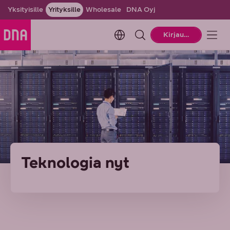
Yksityisille
Yrityksille
Wholesale
DNA Oyj
Change language. Current la
Kirjaudu
Teknologia nyt