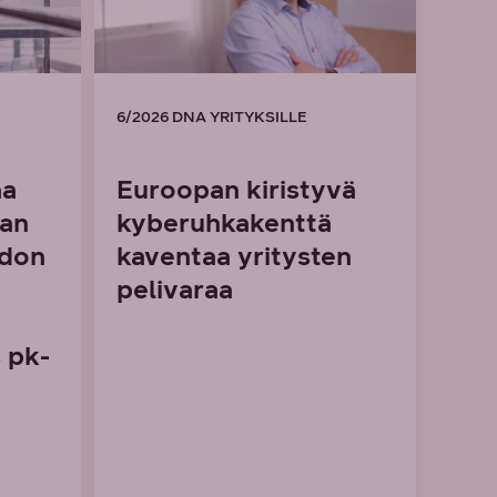
6/2026 DNA YRITYKSILLE
aa
Euroopan kiristyvä
man
kyberuhkakenttä
idon
kaventaa yritysten
pelivaraa
 pk-