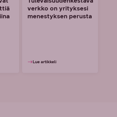
vät
Tulevaisuudenkestävä
ttiä
verkko on yrityksesi
iina
menestyksen perusta
Lue artikkeli