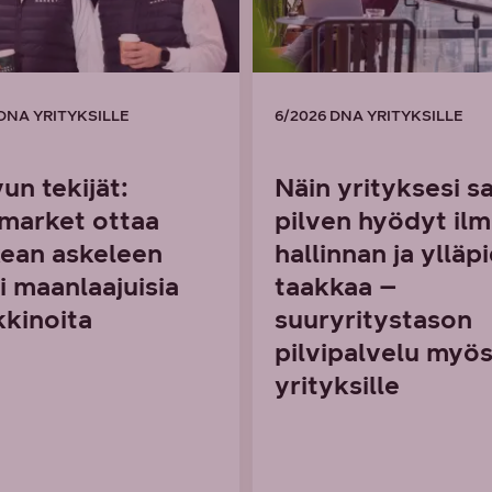
 DNA YRITYKSILLE
6/2026 DNA YRITYKSILLE
un tekijät:
Näin yrityksesi s
market ottaa
pilven hyödyt il
ean askeleen
hallinnan ja ylläp
i maanlaajuisia
taakkaa –
kinoita
suuryritystason
pilvipalvelu myös
yrityksille