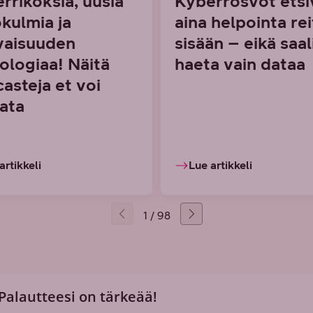
rrikoksia, uusia
Kyberrosvot etsi
kulmia ja
aina helpointa rei
vaisuuden
sisään – eikä saal
ologiaa! Näitä
haeta vain dataa
asteja et voi
ata
artikkeli
Lue artikkeli
1 / 98
 Palautteesi on tärkeää!