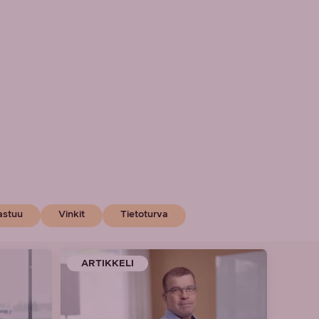
astuu
Vinkit
Tietoturva
ARTIKKELI