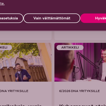
t globaaliin
tekoälyn
te.
vuun
tehokkaaseen
käyttöön
asetuksia
Vain välttämättömät
Hyväk
artikkeli
Lue artikkeli
KELI
ARTIKKELI
 DNA YRITYKSILLE
6/2026 DNA YRITYKSILLE