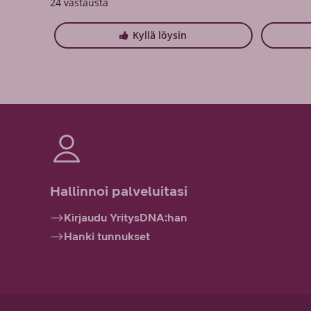
24
vastausta
Kyllä löysin
Hallinnoi palveluitasi
Kirjaudu YritysDNA:han
Hanki tunnukset