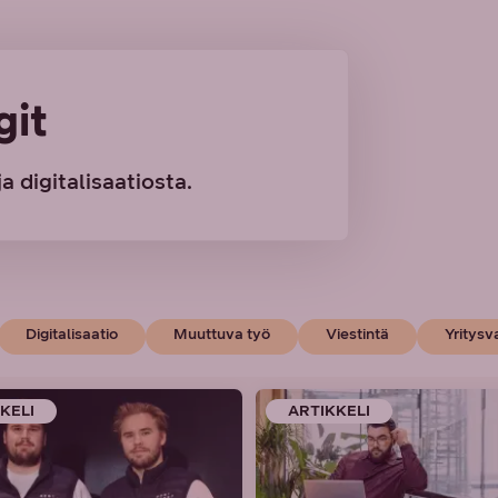
git
a digitalisaatiosta.
Digitalisaatio
Muuttuva työ
Viestintä
Yritysv
KELI
ARTIKKELI