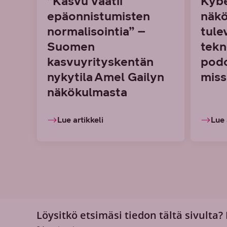
”Kasvu vaatii
Kybe
epäonnistumisten
näkö
normalisointia” –
tule
Suomen
tekn
kasvuyrityskentän
podc
nykytila Amel Gailyn
miss
näkökulmasta
Lue artikkeli
Lue 
Löysitkö etsimäsi tiedon tältä sivulta?