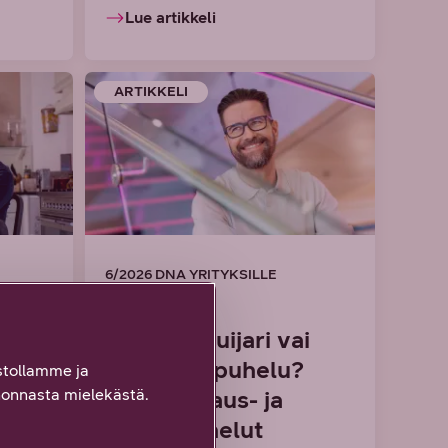
Lue artikkeli
ARTIKKELI
6/2026 DNA YRITYKSILLE
Haloo – huijari vai
harmiton puhelu?
tollamme ja
onnasta mielekästä.
Vältä huijaus- ja
t
massapuhelut