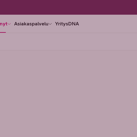
nyt
Asiakaspalvelu
YritysDNA