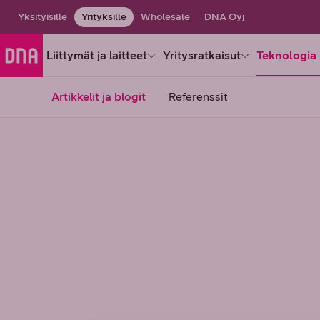
Yksityisille
Yrityksille
Wholesale
DNA Oyj
Liittymät ja laitteet
Yritysratkaisut
Teknologia 
Artikkelit ja blogit
Referenssit