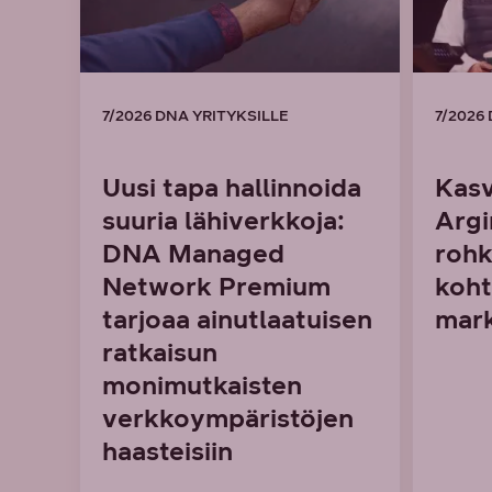
7/2026 DNA YRITYKSILLE
7/2026
Uusi tapa hallinnoida
Kasv
suuria lähiverkkoja:
Argi
DNA Managed
rohk
Network Premium
koht
tarjoaa ainutlaatuisen
mark
ratkaisun
monimutkaisten
verkkoympäristöjen
haasteisiin