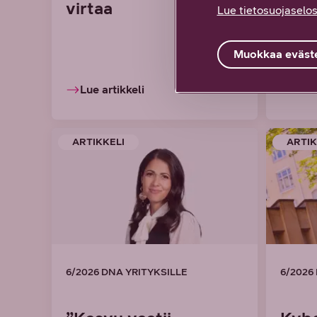
virtaa
evää
Lue tietosuojaselos
kas
Muokkaa eväste
Lue artikkeli
Lue 
ARTIKKELI
ARTIK
6/2026 DNA YRITYKSILLE
6/2026