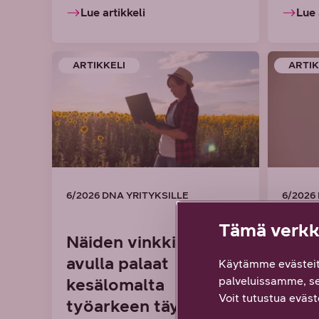
Lue artikkeli
Lue 
ARTIKKELI
ARTIK
6/2026 DNA YRITYKSILLE
6/2026
Tämä verkko
Näiden vinkkien
Suom
avulla palaat
teko
Käytämme evästeit
palveluissamme, s
kesälomalta
edel
Voit tutustua eväste
työarkeen täynnä
Finl