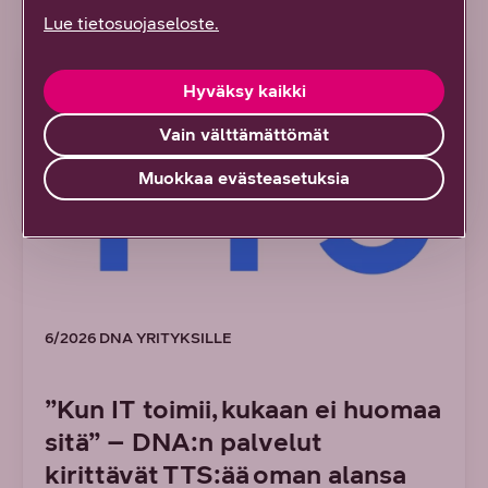
Referenssit
Lue tietosuojaseloste.
REFERENSSI
Hyväksy kaikki
Vain välttämättömät
Muokkaa evästeasetuksia
6/2026 DNA YRITYKSILLE
”Kun IT toimii, kukaan ei huomaa
sitä” – DNA:n palvelut
kirittävät TTS:ää oman alansa