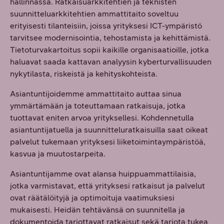
hallinnassa. Ratkaisuarkkitehtien ja teknisten
suunnitteluarkkitehtien ammattitaito soveltuu
erityisesti tilanteisiin, joissa yrityksesi ICT-ympäristö
tarvitsee modernisointia, tehostamista ja kehittämistä.
Tietoturvakartoitus sopii kaikille organisaatioille, jotka
haluavat saada kattavan analyysin kyberturvallisuuden
nykytilasta, riskeistä ja kehityskohteista.
Asiantuntijoidemme ammattitaito auttaa sinua
ymmärtämään ja toteuttamaan ratkaisuja, jotka
tuottavat eniten arvoa yrityksellesi. Kohdennetulla
asiantuntijatuella ja suunnitteluratkaisuilla saat oikeat
palvelut tukemaan yrityksesi liiketoimintaympäristöä,
kasvua ja muutostarpeita.
Asiantuntijamme ovat alansa huippuammattilaisia,
jotka varmistavat, että yrityksesi ratkaisut ja palvelut
ovat räätälöityjä ja optimoituja vaatimuksiesi
mukaisesti. Heidän tehtävänsä on suunnitella ja
dokumentoida tarjottavat ratkaisut sekä tarjota tukea