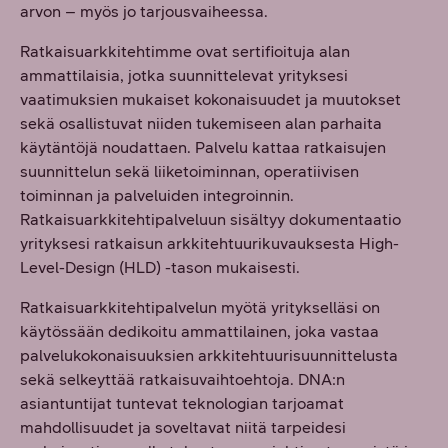
arvon – myös jo tarjousvaiheessa.
Ratkaisuarkkitehtimme ovat sertifioituja alan
ammattilaisia, jotka suunnittelevat yrityksesi
vaatimuksien mukaiset kokonaisuudet ja muutokset
sekä osallistuvat niiden tukemiseen alan parhaita
käytäntöjä noudattaen. Palvelu kattaa ratkaisujen
suunnittelun sekä liiketoiminnan, operatiivisen
toiminnan ja palveluiden integroinnin.
Ratkaisuarkkitehtipalveluun sisältyy dokumentaatio
yrityksesi ratkaisun arkkitehtuurikuvauksesta High-
Level-Design (HLD) -tason mukaisesti.
Ratkaisuarkkitehtipalvelun myötä yritykselläsi on
käytössään dedikoitu ammattilainen, joka vastaa
palvelukokonaisuuksien arkkitehtuurisuunnittelusta
sekä selkeyttää ratkaisuvaihtoehtoja. DNA:n
asiantuntijat tuntevat teknologian tarjoamat
mahdollisuudet ja soveltavat niitä tarpeidesi