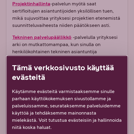
Projektinhallinta
-palvelun myötä saat
sertifioitujen asiantuntijoiden yksilöllisen tuen,
mikä sujuvoittaa yrityksesi projektien etenemistä
suunnitteluvaiheesta niiden päätökseen asti.
Tekninen palvelupäällikkö
-palvelulla yrityksesi
arki on mutkattomampaa, kun sinulla on
henkilökohtainen tekninen asiantuntija
hallinnoimassa ja kehittämässä ennakoivasti
Tämä verkkosivusto käyttää
yrityksesi käytössä olevia ratkaisuja.
evästeitä
Palvelupäällikkö
tukee yrityksesi palveluiden
hallintaa nyt ja tulevaisuudessa sekä valvoo
Käytämme evästeitä varmistaaksemme sinulle
palvelutasojen toteutumista henkilökohtaisesti.
parhaan käyttökokemuksen sivustollamme ja
palveluissamme, seurataksemme palveluidemme
käyttöä ja tehdäksemme mainonnasta
mielekästä. Voit tutustua evästeisiin ja hallinnoida
niitä koska haluat.