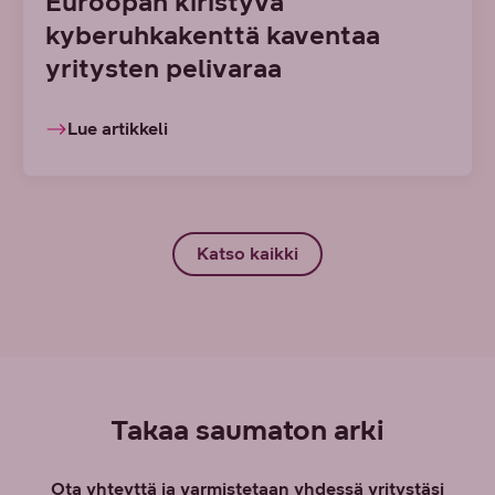
Euroopan kiristyvä
kyberuhkakenttä kaventaa
yritysten pelivaraa
Lue artikkeli
Katso kaikki
Takaa saumaton arki
Ota yhteyttä ja varmistetaan yhdessä yritystäsi