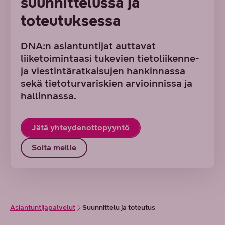
suunnittelussa ja
toteutuksessa
DNA:n asiantuntijat auttavat
liiketoimintaasi tukevien tietoliikenne-
ja viestintäratkaisujen hankinnassa
sekä tietoturvariskien arvioinnissa ja
hallinnassa.
Jätä yhteydenottopyyntö
Soita meille
Asiantuntijapalvelut
Suunnittelu ja toteutus