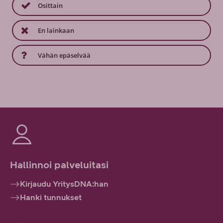
Osittain
En lainkaan
Vähän epäselvää
Hallinnoi palveluitasi
Kirjaudu YritysDNA:han
Hanki tunnukset