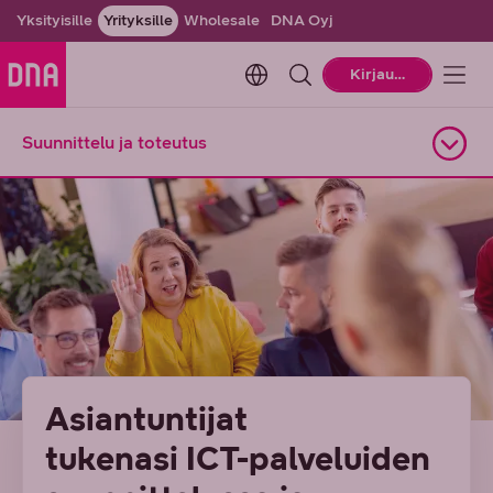
Yksityisille
Yrityksille
Wholesale
DNA Oyj
Change language. Current la
Kirjaudu
Suunnittelu ja toteutus
Avaa alasivuvalikko
Asiantuntijat
tukenasi ICT-palveluiden