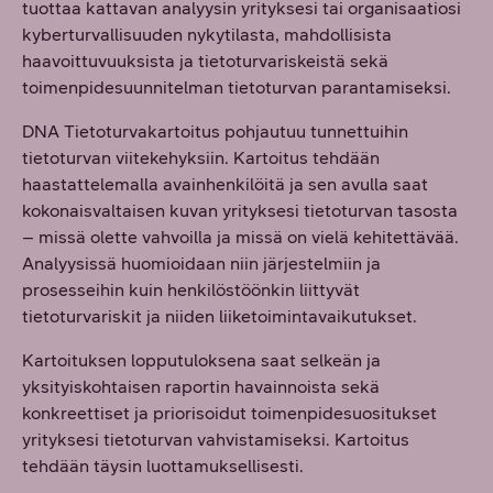
tuottaa kattavan analyysin yrityksesi tai organisaatiosi
kyberturvallisuuden nykytilasta, mahdollisista
haavoittuvuuksista ja tietoturvariskeistä sekä
toimenpidesuunnitelman tietoturvan parantamiseksi.
DNA Tietoturvakartoitus pohjautuu tunnettuihin
tietoturvan viitekehyksiin. Kartoitus tehdään
haastattelemalla avainhenkilöitä ja sen avulla saat
kokonaisvaltaisen kuvan yrityksesi tietoturvan tasosta
– missä olette vahvoilla ja missä on vielä kehitettävää.
Analyysissä huomioidaan niin järjestelmiin ja
prosesseihin kuin henkilöstöönkin liittyvät
tietoturvariskit ja niiden liiketoimintavaikutukset.
Kartoituksen lopputuloksena saat selkeän ja
yksityiskohtaisen raportin havainnoista sekä
konkreettiset ja priorisoidut toimenpidesuositukset
yrityksesi tietoturvan vahvistamiseksi. Kartoitus
tehdään täysin luottamuksellisesti.