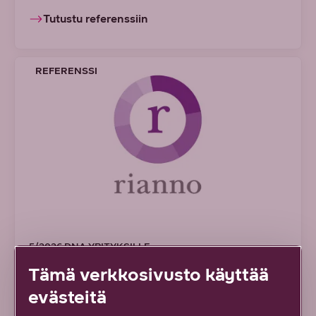
Tutustu referenssiin
REFERENSSI
5/2026 DNA YRITYKSILLE
Tämä verkkosivusto käyttää
Viestintätoimisto Riannon ja
evästeitä
DNA:n yhteinen