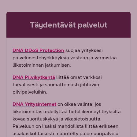
Täydentävät palvelut
DNA DDoS Protection
suojaa yrityksesi
palvelunestohyökkäyksiä vastaan ja varmistaa
liiketoiminnan jatkumisen.
DNA Pilvikytkentä
liittää omat verkkosi
turvallisesti ja saumattomasti johtaviin
pilvipalveluihin.
DNA Yritysinternet
on oikea valinta, jos
liiketoimintasi edellyttää tietoliikenneyhteyksiltä
kovaa suorituskykyä ja vikasietoisuutta.
Palveluun on lisäksi mahdollista liittää erikseen
asiakaskohtaisesti määritelty palomuuripalvelu