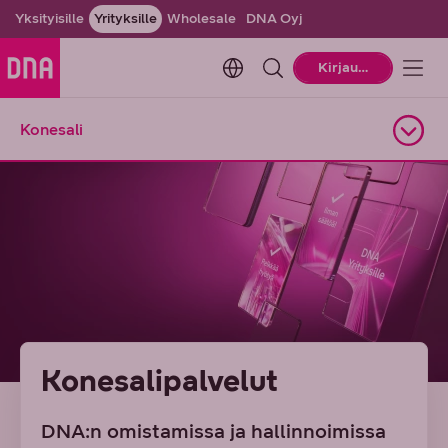
Yksityisille
Yrityksille
Wholesale
DNA Oyj
Change language. Current la
Kirjaudu
Konesali
Avaa alasivuvalikko
Konesalipalvelut
DNA:n omistamissa ja hallinnoimissa