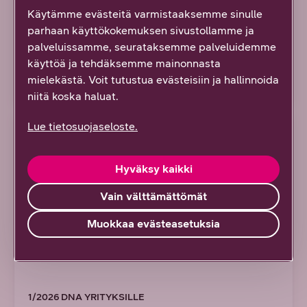
Käytämme evästeitä varmistaaksemme sinulle
menestysresepti: ihmiseltä
parhaan käyttökokemuksen sivustollamme ja
ihmiselle ja hommat valmiiksi
palveluissamme, seurataksemme palveluidemme
käyttöä ja tehdäksemme mainonnasta
Tutustu referenssiin
mielekästä. Voit tutustua evästeisiin ja hallinnoida
niitä koska haluat.
Lue tietosuojaseloste.
REFERENSSI
Hyväksy kaikki
Vain välttämättömät
Muokkaa evästeasetuksia
1/2026 DNA YRITYKSILLE