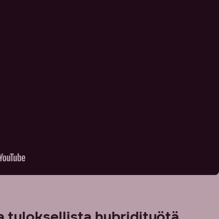
a tuloksellista hybridityötä