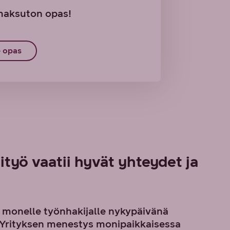
 maksuton opas!
 opas
ityö vaatii hyvät yhteydet ja
n monelle työnhakijalle nykypäivänä
. Yrityksen menestys monipaikkaisessa