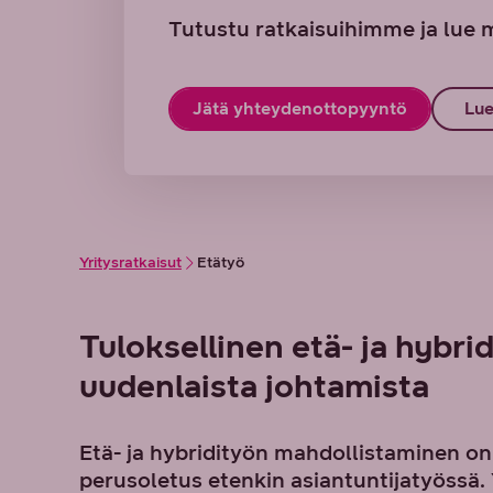
Tutustu ratkaisuihimme ja lue
Jätä yhteydenottopyyntö
Lue
Yritysratkaisut
Etätyö
Tuloksellinen etä- ja hybrid
uudenlaista johtamista
Etä- ja hybridityön mahdollistaminen o
perusoletus etenkin asiantuntijatyössä