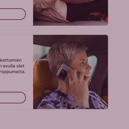
tkattomien
n avulla olet
 riippumatta.