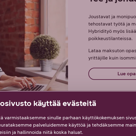
Joustavat ja monipuol
tehostavat työtä ja m
Hybridityö myös lisää 
poikkeustilanteissa.
Lataa maksuton opas j
yrittäjille kuin isommi
Lue opa
sivusto käyttää evästeitä
ä varmistaaksemme sinulle parhaan käyttökokemuksen sivus
eurataksemme palveluidemme käyttöä ja tehdäksemme main
ja laitteet kotitoimistolle ja li
isiin ja hallinnoida niitä koska haluat.