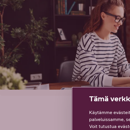
Tämä verkko
Käytämme evästeit
palveluissamme, s
Nettiyhteydet 
Voit tutustua eväste