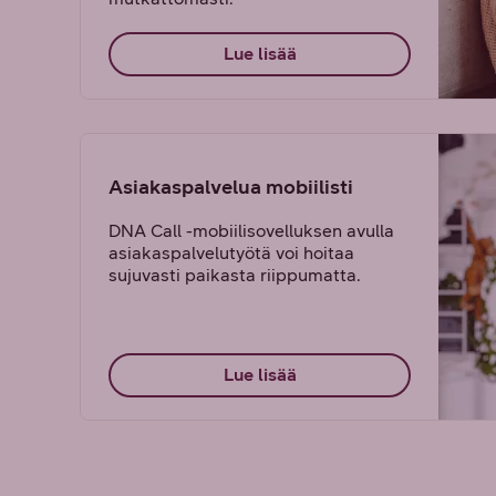
Lue lisää
Asiakaspalvelua mobiilisti
DNA Call -mobiilisovelluksen avulla
asiakaspalvelutyötä voi hoitaa
sujuvasti paikasta riippumatta.
Lue lisää