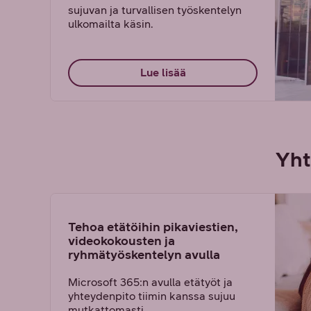
sujuvan ja turvallisen työskentelyn
ulkomailta käsin.
Lue lisää
Yht
Tehoa etätöihin pikaviestien,
videokokousten ja
ryhmätyöskentelyn avulla
Microsoft 365:n avulla etätyöt ja
yhteydenpito tiimin kanssa sujuu
mutkattomasti.