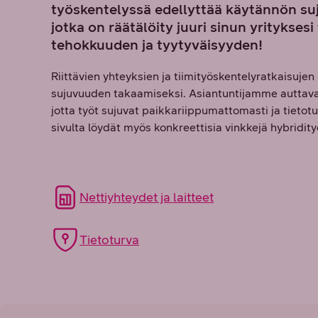
työskentelyssä edellyttää käytännön suj
jotka on räätälöity juuri sinun yritykses
tehokkuuden ja tyytyväisyyden!
Riittävien yhteyksien ja tiimityöskentelyratkaisujen
sujuvuuden takaamiseksi. Asiantuntijamme auttavat
jotta työt sujuvat paikkariippumattomasti ja tietotu
sivulta löydät myös konkreettisia vinkkejä hybridit
Nettiyhteydet ja laitteet
Tietoturva