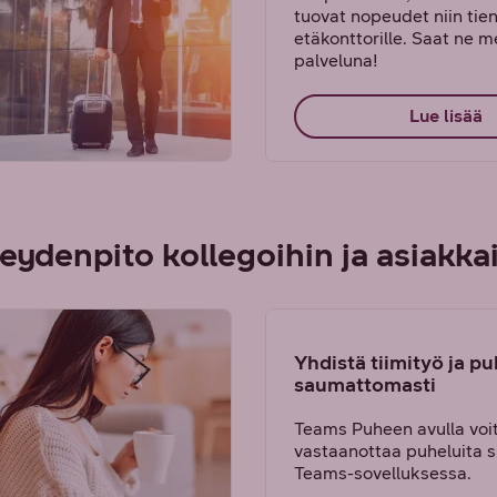
tuovat nopeudet niin tien
etäkonttorille. Saat ne m
palveluna!
Lue lisää
eydenpito kollegoihin ja asiakkai
Yhdistä tiimityö ja pu
saumattomasti
Teams Puheen avulla voit
vastaanottaa puheluita 
Teams-sovelluksessa.