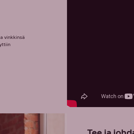
a vinkkinsä
ttiin
Tee ja johd