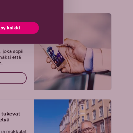
een
sy kaikki
hön
 joka sopii
mäksi että
n.
t tukevat
elyä
t ja mokkulat