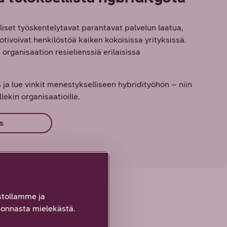
iset työskentelytavat parantavat palvelun laatua,
otivoivat henkilöstöä kaiken kokoisissa yrityksissä.
organisaation resielienssiä erilaisissa
a lue vinkit menestykselliseen hybridityöhön – niin
llekin organisaatioille.
s
tollamme ja
onnasta mielekästä.
ikkuvaan työhön