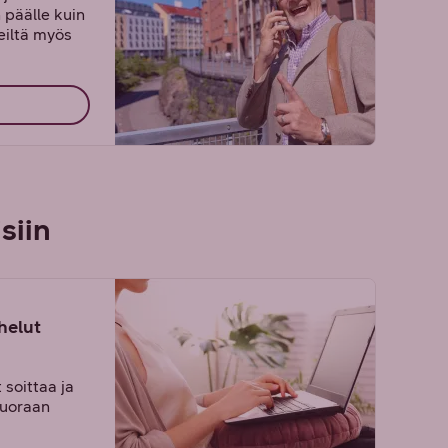
 päälle kuin
eiltä myös
siin
helut
 soittaa ja
suoraan