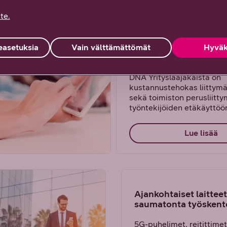
te.
Yrityslaajakaista pien
asetuksia
Vain välttämättömät
Hyväk
toimistoon tai etätyö
DNA Yrityslaajakaista on
kustannustehokas liittymä,
sekä toimiston perusliitty
työntekijöiden etäkäyttöö
Lue lisää
Ajankohtaiset laittee
saumatonta työskent
5G-puhelimet, reitittime