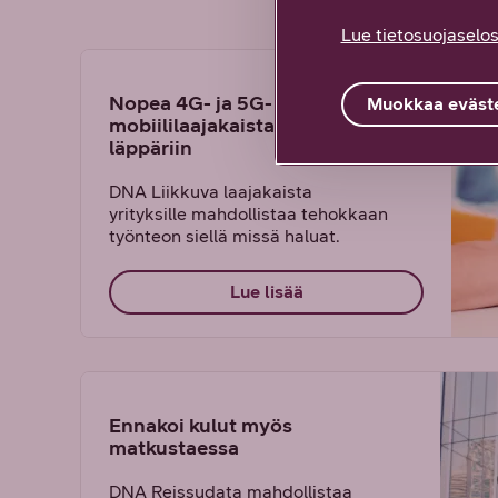
Lue tietosuojaselos
Nopea 4G- ja 5G-
Muokkaa eväste
mobiililaajakaista tablettiin tai
läppäriin
DNA Liikkuva laajakaista
yrityksille mahdollistaa tehokkaan
työnteon siellä missä haluat.
Lue lisää
Ennakoi kulut myös
matkustaessa
DNA Reissudata mahdollistaa