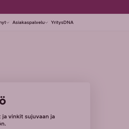
nyt
Asiakaspalvelu
YritysDNA
ö
 ja vinkit sujuvaan ja
ön.