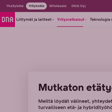
Yksityisille
Yrityksille
Wholesale
DNA Oyj
Liittymät ja laitteet
Yritysratkaisut
Teknologia 
Mutkaton etäty
Meiltä löydät välineet, yhteydet
turvalliseen etä- ja hybridityöh