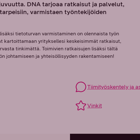
uvuutta. DNA tarjoaa ratkaisut ja palvelut,
i tarpeisiin, varmistaen työntekijöiden
 lisäksi tietoturvan varmistaminen on olennaista työn
 kartoittamaan yrityksellesi keskeisimmät ratkaisut,
rvasta tinkimättä. Toimivien ratkaisujen lisäksi tältä
yön johtamiseen ja yhteisöllisyyden rakentamiseen!
Tiimityöskentely ja 
Vinkit