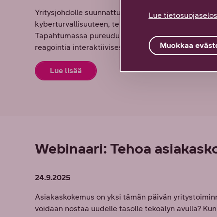
Yritysjohdolle suunnattu kutsuvierastilaisuus kok
Lue tietosuojaselos
kyberturvallisuuteen, tekoälyyn ja osaamisen rake
Tapahtumassa pureudutaan todellisiin kyberuhkiin, 
Muokkaa eväste
reagointia interaktiivisessa skenaarioharjoituksess
Lue lisää
Webinaari: Tehoa asiakask
24.9.2025
Asiakaskokemus on yksi tämän päivän yritystoiminna
voidaan nostaa uudelle tasolle tekoälyn avulla? Ku