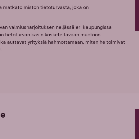
ta matkatoimiston tietoturvasta, joka on
an valmiusharjoituksen neljässä eri kaupungissa
tuo tietoturvan käsin kosketeltavaan muotoon
otka auttavat yrityksiä hahmottamaan, miten he toimivat
!
ve