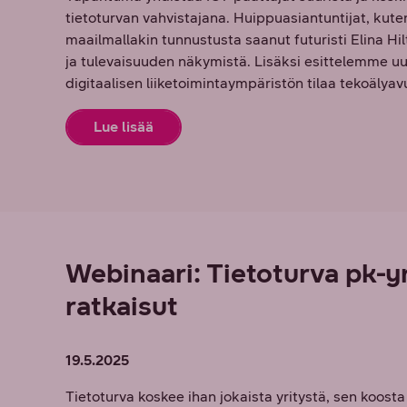
tietoturvan vahvistajana. Huippuasiantuntijat, kut
maailmallakin tunnustusta saanut futuristi Elina Hi
ja tulevaisuuden näkymistä. Lisäksi esittelemme u
digitaalisen liiketoimintaympäristön tilaa tekoälyav
Lue lisää
Webinaari: Tietoturva pk-yri
ratkaisut
19.5.2025
Tietoturva koskee ihan jokaista yritystä, sen koosta