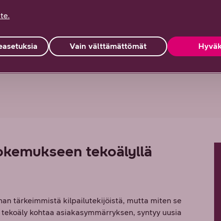
oaa yhteen ajankohtaisimmat näkökulmat
te.
ntamiseen pohjoismaisessa liiketoimintaympäristössä.
kuullaan asiakaskokemuksia ja testataan osallistujien
asetuksia
Vain välttämättömät
Hyväk
a.
okemukseen tekoälyllä
n tärkeimmistä kilpailutekijöistä, mutta miten se
n tekoäly kohtaa asiakasymmärryksen, syntyy uusia