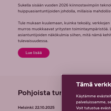
Sukella sisään vuoden 2026 kiinnostavimpiin tek
huippuasiantuntijoiden johdolla, millaisia mahdollis
Tule mukaan kuulemaan, kuinka tekoäly, verkkojen 
murros muokkaavat yritysten toimintaympäristöä. 
asiantuntijoiden näkökulmia siihen, mitä nämä kehit
tulevaisuudessa.
Lue lisää
Tämä verkko
Pohjoista turvaa: yritysjo
Käytämme evästeit
palveluissamme, s
Helsinki: 22.10.2025
Voit tutustua eväste