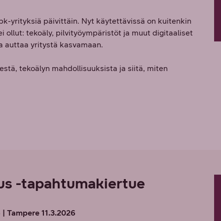
pk-yrityksiä päivittäin. Nyt käytettävissä on kuitenkin
ei ollut: tekoäly, pilvityöympäristöt ja muut digitaaliset
ja auttaa yritystä kasvamaan.
tä, tekoälyn mahdollisuuksista ja siitä, miten
tus -tapahtumakiertue
6 | Tampere 11.3.2026