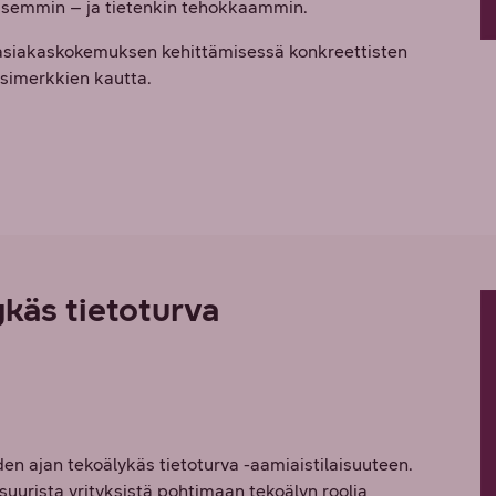
isemmin – ja tietenkin tehokkaammin.
asiakaskokemuksen kehittämisessä konkreettisten
esimerkkien kautta.
käs tietoturva
n ajan tekoälykäs tietoturva -aamiaistilaisuuteen.
suurista yrityksistä pohtimaan tekoälyn roolia