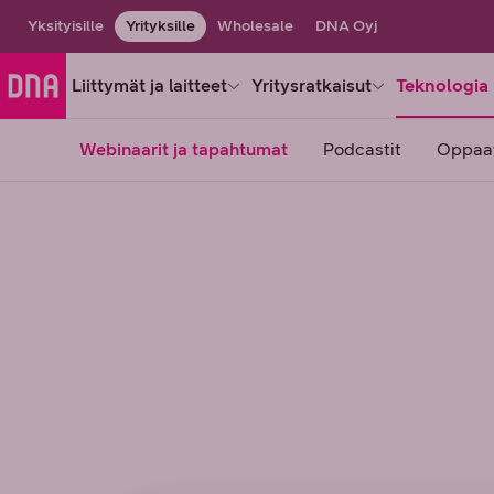
Yksityisille
Yrityksille
Wholesale
DNA Oyj
Liittymät ja laitteet
Yritysratkaisut
Teknologia 
Webinaarit ja tapahtumat
Podcastit
Oppaa