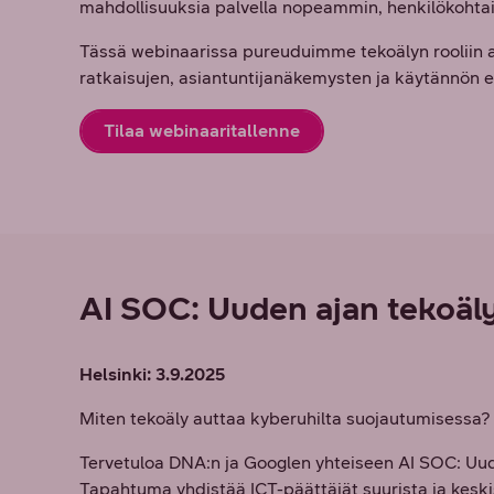
mahdollisuuksia palvella nopeammin, henkilökohta
Tässä webinaarissa pureuduimme tekoälyn rooliin 
ratkaisujen, asiantuntijanäkemysten ja käytännön 
Tilaa webinaaritallenne
AI SOC: Uuden ajan tekoäly
Helsinki: 3.9.2025
Miten tekoäly auttaa kyberuhilta suojautumisessa?
Tervetuloa DNA:n ja Googlen yhteiseen AI SOC: Uude
Tapahtuma yhdistää ICT-päättäjät suurista ja keski