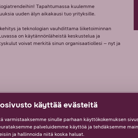
nologiatrendeihin! Tapahtumassa kuulemme
uuksia uuden älyn aikakausi tuo yrityksille.
kehitys ja teknologian vauhdittama liiketoiminnan
Luvassa on käytännönläheistä keskustelua ja
yskulut voivat merkitä sinun organisaatiollesi – nyt ja
sivusto käyttää evästeitä
hdon kybervastuu
ä varmistaaksemme sinulle parhaan käyttökokemuksen sivus
eurataksemme palveluidemme käyttöä ja tehdäksemme main
isiin ja hallinnoida niitä koska haluat.