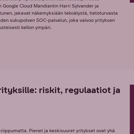
en Google Cloud Mandiantin Harri Sylvander ja
ltunen, jakavat näkemyksiään tekoälystä, tietoturvasta
uden sukupolven SOC-palvelun, joka valvoo yrityksen
usteisesti kellon ympäri.
tyksille: riskit, regulaatiot ja
 riippumatta. Pienet ja keskisuuret yritykset ovat yhä