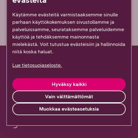
Vähän epäselvää
Käytämme evästeitä varmistaaksemme sinulle
parhaan käyttökokemuksen sivustollamme ja
palveluissamme, seurataksemme palveluidemme
käyttöä ja tehdäksemme mainonnasta
mielekästä. Voit tutustua evästeisiin ja hallinnoida
niitä koska haluat.
Lue tietosuojaseloste.
Hallinnoi palveluitasi
Hyväksy kaikki
Kirjaudu YritysDNA:han
Vain välttämättömät
Hanki tunnukset
Muokkaa evästeasetuksia