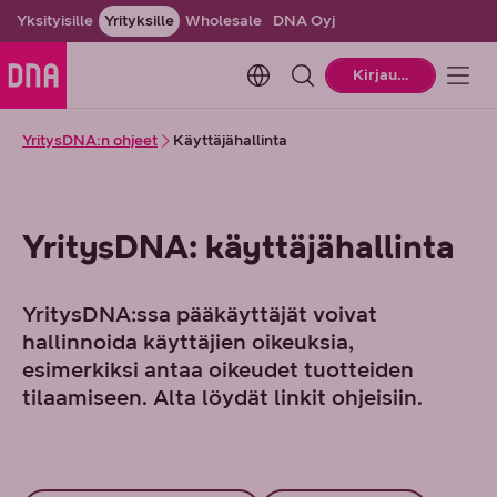
Yksityisille
Yrityksille
Wholesale
DNA Oyj
Change language. Current la
Kirjaudu
YritysDNA:n ohjeet
Käyttäjähallinta
YritysDNA: käyttäjähallinta
YritysDNA:ssa pääkäyttäjät voivat
hallinnoida käyttäjien oikeuksia,
esimerkiksi antaa oikeudet tuotteiden
tilaamiseen. Alta löydät linkit ohjeisiin.