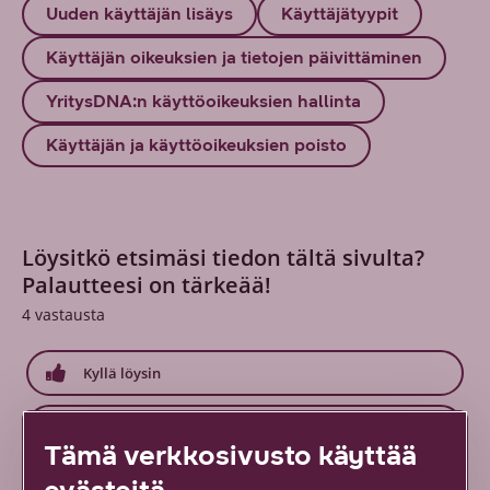
Uuden käyttäjän lisäys
Käyttäjätyypit
Käyttäjän oikeuksien ja tietojen päivittäminen
YritysDNA:n käyttöoikeuksien hallinta
Käyttäjän ja käyttöoikeuksien poisto
Löysitkö etsimäsi tiedon tältä sivulta?
Palautteesi on tärkeää!
4
vastausta
Kyllä löysin
Osittain
Tämä verkkosivusto käyttää
evästeitä
En lainkaan