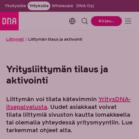
Yksityisille
Yrityksille
Wholesale
DNA Oyj
Change language. Current la
Kirjaudu
Liittymät
Liittymän tilaus ja aktivointi
Yritysliittymän tilaus ja
aktivointi
Liittymän voi tilata kätevimmin
YritysDNA-
itsepalvelusta
. Uudet asiakkaat voivat
tilata liittymiä sivuston kautta lomakkeella
tai olemalla yhteydessä yritysmyyntiin. Lue
tarkemmat ohjeet alta.