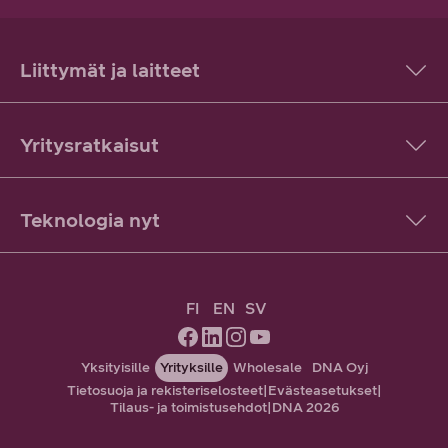
Liittymät ja laitteet
Yritysratkaisut
Teknologia nyt
FI
EN
SV
Yksityisille
Yrityksille
Wholesale
DNA Oyj
Tietosuoja ja rekisteriselosteet
|
Evästeasetukset
|
Tilaus- ja toimistusehdot
|
DNA 2026