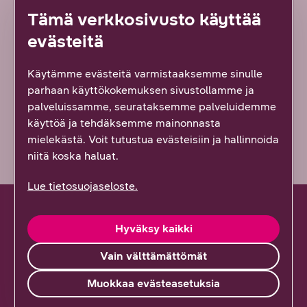
Kyllä löysin
Tämä verkkosivusto käyttää
evästeitä
Osittain
Käytämme evästeitä varmistaaksemme sinulle
En lainkaan
parhaan käyttökokemuksen sivustollamme ja
palveluissamme, seurataksemme palveluidemme
Vähän epäselvää
käyttöä ja tehdäksemme mainonnasta
mielekästä. Voit tutustua evästeisiin ja hallinnoida
niitä koska haluat.
Lue tietosuojaseloste.
Hyväksy kaikki
Vain välttämättömät
Hallinnoi palveluitasi
Muokkaa evästeasetuksia
Kirjaudu YritysDNA:han