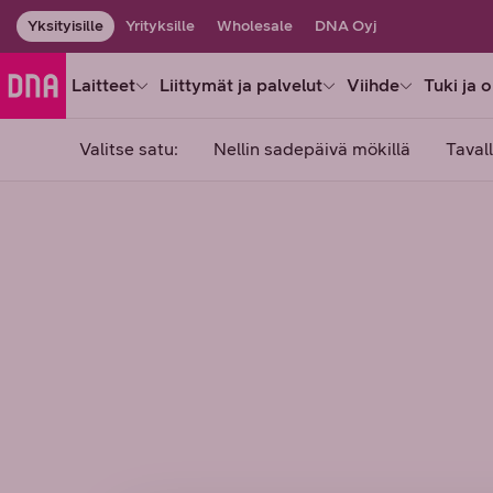
Yksityisille
Yrityksille
Wholesale
DNA Oyj
Laitteet
Liittymät ja palvelut
Viihde
Tuki ja 
Valitse satu:
Nellin sadepäivä mökillä
Taval