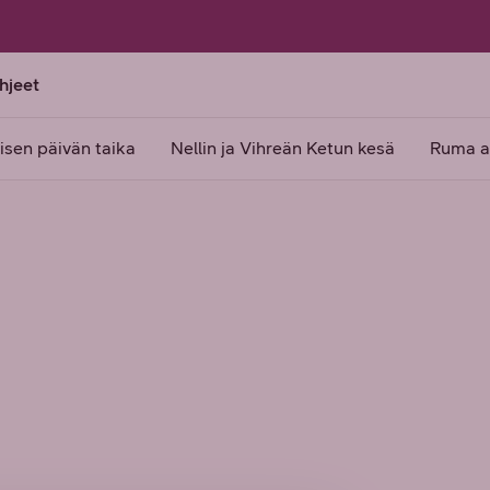
ohjeet
lisen päivän taika
Nellin ja Vihreän Ketun kesä
Ruma a