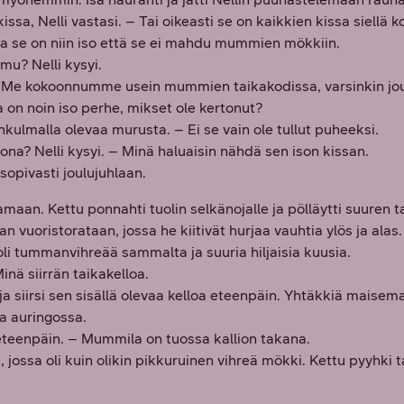
a, Nelli vastasi. – Tai oikeasti se on kaikkien kissa siellä ko
a se on niin iso että se ei mahdu mummien mökkiin.
mu? Nelli kysyi.
– Me kokoonnumme usein mummien taikakodissa, varsinkin joul
a on noin iso perhe, mikset ole kertonut?
kulmalla olevaa murusta. – Ei se vain ole tullut puheeksi.
a? Nelli kysyi. – Minä haluaisin nähdä sen ison kissan.
sopivasti joulujuhlaan.
amaan. Kettu ponnahti tuolin selkänojalle ja pölläytti suuren 
an vuoristorataan, jossa he kiitivät hurjaa vauhtia ylös ja alas. 
i tummanvihreää sammalta ja suuria hiljaisia kuusia.
inä siirrän taikakelloa.
a siirsi sen sisällä olevaa kelloa eteenpäin. Yhtäkkiä maisema
sa auringossa.
 eteenpäin. – Mummila on tuossa kallion takana.
a, jossa oli kuin olikin pikkuruinen vihreä mökki. Kettu pyyhki 