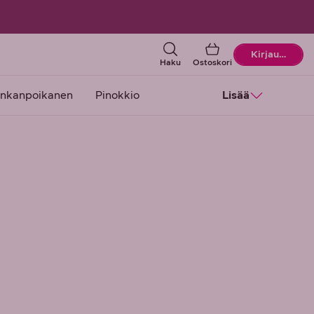
Ostoskori
Kirjaudu
Haku
Ostoskori
nkanpoikanen
Pinokkio
Lisää