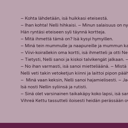
– Kohta lähdetään, isä huikkasi eteisestä.
– Ihan kohta! Nelli hihkaisi. – Minun salaisuus on ny
Hän ryntäsi eteiseen syli täynnä kortteja.
– Mitä ihmettä tämä on? Isä kysyi hymyillen.
– Minä tein mummulle ja naapureille ja mummun kaverei
– Viivi-koirallekin oma kortti, isä ihmetteli ja otti Nel
– Tietysti, Nelli sanoi ja kiskoi talvikengät jalkaan. –
– No ihan varmasti, isä sanoi mietteliäänä. – Mist
Nelli veti takin vetoketjun kiinni ja laittoi pipon pä
– Minä vaan keksin, Nelli sanoi hajamielisesti. – 
Isä nosti Nellin syliinsä ja rutisti.
– Sinä olet varsinainen taikakäpy koko lapsi, isä san
Vihreä Kettu tassutteli iloisesti heidän perässään ove