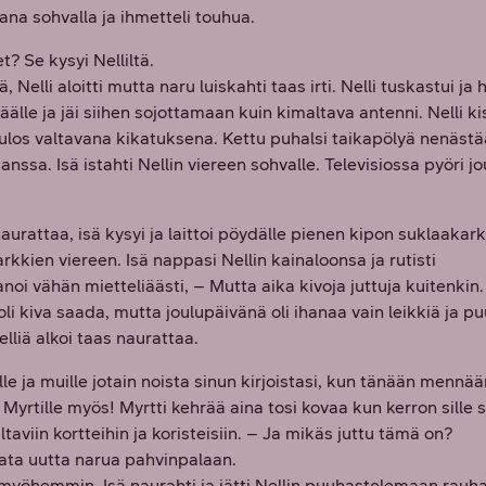
kana sohvalla ja ihmetteli touhua.
t? Se kysyi Nelliltä.
Nelli aloitti mutta naru luiskahti taas irti. Nelli tuskastui ja
älle ja jäi siihen sojottamaan kuin kimaltava antenni. Nelli 
i ulos valtavana kikatuksena. Kettu puhalsi taikapölyä nenästä
nssa. Isä istahti Nellin viereen sohvalle. Televisiossa pyöri 
aurattaa, isä kysyi ja laittoi pöydälle pienen kipon suklaakark
karkkien viereen. Isä nappasi Nellin kainaloonsa ja rutisti
oi vähän mietteliäästi, – Mutta aika kivoja juttuja kuitenkin.
oli kiva saada, mutta joulupäivänä oli ihanaa vain leikkiä ja p
lliä alkoi taas naurattaa.
le ja muille jotain noista sinun kirjoistasi, kun tänään men
 Myrtille myös! Myrtti kehrää aina tosi kovaa kun kerron sille s
ltaviin kortteihin ja koristeisiin. – Ja mikäs juttu tämä on?
iimata uutta narua pahvinpalaan.
n myöhemmin. Isä naurahti ja jätti Nellin puuhastelemaan rauh