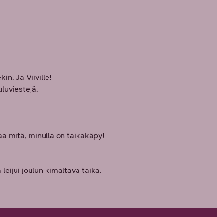
in. Ja Viiville!
ouluviestejä.
aa mitä, minulla on taikakäpy!
 leijui joulun kimaltava taika.