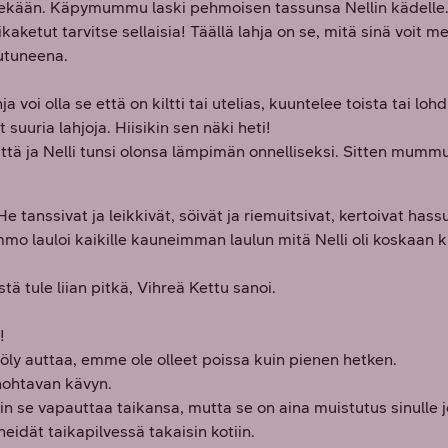
nellekään. Käpymummu laski pehmoisen tassunsa Nellin kädelle
ketut tarvitse sellaisia! Täällä lahja on se, mitä sinä voit me
autuneena.
ja voi olla se että on kiltti tai utelias, kuuntelee toista tai lo
suuria lahjoja. Hiisikin sen näki heti!
ä ja Nelli tunsi olonsa lämpimän onnelliseksi. Sitten mummu vi
 He tanssivat ja leikkivät, söivät ja riemuitsivat, kertoivat hassu
o lauloi kaikille kauneimman laulun mitä Nelli oli koskaan kuu
ä tule liian pitkä, Vihreä Kettu sanoi.
!
apöly auttaa, emme ole olleet poissa kuin pienen hetken.
hohtavan kävyn.
in se vapauttaa taikansa, mutta se on aina muistutus sinulle j
eidät taikapilvessä takaisin kotiin.