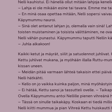
Nelli kauhistui. Ei hänellä ollut mitään lahjoja ke
– Lahja ei ole mikään esine tai tavara. Emme me taika
– En minä osaa opettaa mitään, Nelli sopersi vaiv
Käpymummu nauroi.
– Sinä olet antanut lahjan jo, olemalla vain sinä! Lah
toisten muistaminen ja toisista välittäminen, ne ovat 
Nelli vähän punastui. Käpymummu taputti Nellin kätt
– Juhla alkakoon!
Kaikki ketut ja mäyrät, siilit ja satuolennot juhlivat.
Kettu juhlivat mukana, ja myöhään illalla Ruttu-mumm
kissan uneen.
– Meidän pitää varmaan lähteä takaisin ettei päiväst
Nelli hätkähti.
– Kello on jo vaikka kuinka paljon, minä myöhästyin
– Ei hätää, Kettu sanoi ja tassutteli ovelle. – Taik
Ovella Käpymummu antoi Nellille pienen vihreänä 
– Tässä on sinulle taikakäpy. Koskaan ei tiedä millo
Nelli kiitti mummua ja pian Vihreä Kettu huiskautti h