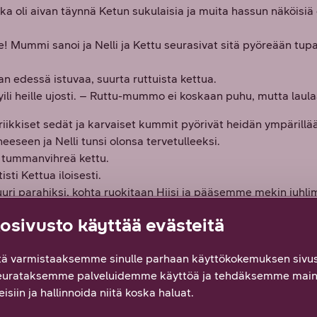
oka oli aivan täynnä Ketun sukulaisia ja muita hassun näköisiä
 Mummi sanoi ja Nelli ja Kettu seurasivat sitä pyöreään tupaan,
nan edessä istuvaa, suurta ruttuista kettua.
 heille ujosti. – Ruttu-mummo ei koskaan puhu, mutta laulaa
iikkiset sedät ja karvaiset kummit pyörivät heidän ympärillään,
eeseen ja Nelli tunsi olonsa tervetulleeksi.
, tummanvihreä kettu.
ti Kettua iloisesti.
uuri parahiksi, kohta ruokitaan Hiisi ja pääsemme mekin juhli
i on syönyt, joulujuhla alkaa.
sivusto käyttää evästeitä
ottimia, jotka pursusivat ruokia.
 kantoivat tarjottimet ulos terassille. Nelli ja Kettu seurasiv
ä varmistaaksemme sinulle parhaan käyttökokemuksen sivus
sa. Terassilta aukesi avara näkymä alas laaksoon, jossa oli val
eurataksemme palveluidemme käyttöä ja tehdäksemme main
isiin ja hallinnoida niitä koska haluat.