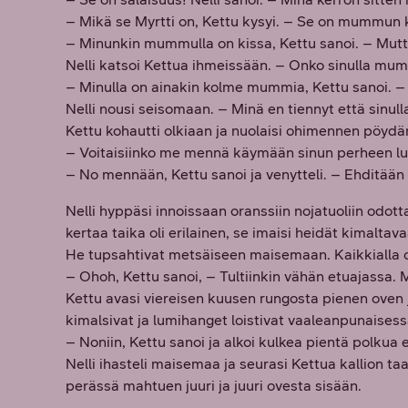
– Mikä se Myrtti on, Kettu kysyi. – Se on mummun kiss
– Minunkin mummulla on kissa, Kettu sanoi. – Mutt
Nelli katsoi Kettua ihmeissään. – Onko sinulla mum
– Minulla on ainakin kolme mummia, Kettu sanoi. 
Nelli nousi seisomaan. – Minä en tiennyt että sinull
Kettu kohautti olkiaan ja nuolaisi ohimennen pöydän
– Voitaisiinko me mennä käymään sinun perheen luon
– No mennään, Kettu sanoi ja venytteli. – Ehditään 
Nelli hyppäsi innoissaan oranssiin nojatuoliin odott
kertaa taika oli erilainen, se imaisi heidät kimaltava
He tupsahtivat metsäiseen maisemaan. Kaikkialla ol
– Ohoh, Kettu sanoi, – Tultiinkin vähän etuajassa. M
Kettu avasi viereisen kuusen rungosta pienen oven j
kimalsivat ja lumihanget loistivat vaaleanpunaises
– Noniin, Kettu sanoi ja alkoi kulkea pientä polkua
Nelli ihasteli maisemaa ja seurasi Kettua kallion ta
perässä mahtuen juuri ja juuri ovesta sisään.