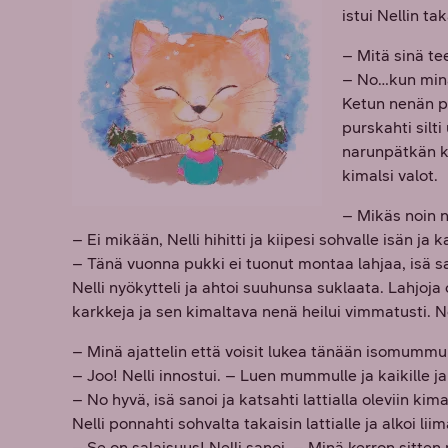
istui Nellin ta
– Mitä sinä tee
– No…kun minä, 
Ketun nenän pä
purskahti silt
narunpätkän ka
kimalsi valot.
– Mikäs noin n
– Ei mikään, Nelli hihitti ja kiipesi sohvalle isän ja 
– Tänä vuonna pukki ei tuonut montaa lahjaa, isä san
Nelli nyökytteli ja ahtoi suuhunsa suklaata. Lahjoja 
karkkeja ja sen kimaltava nenä heilui vimmatusti. Ne
– Minä ajattelin että voisit lukea tänään isomummul
– Joo! Nelli innostui. – Luen mummulle ja kaikille ja
– No hyvä, isä sanoi ja katsahti lattialla oleviin kima
Nelli ponnahti sohvalta takaisin lattialle ja alkoi l
– Se on salaisuus! Nelli sanoi. – Minä kerron sitte