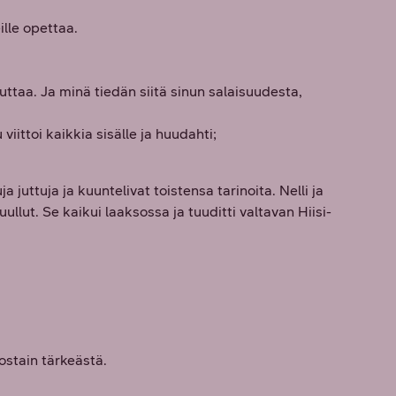
.
ille opettaa.
hduttaa. Ja minä tiedän siitä sinun salaisuudesta,
ittoi kaikkia sisälle ja huudahti;
ja juttuja ja kuuntelivat toistensa tarinoita. Nelli ja
llut. Se kaikui laaksossa ja tuuditti valtavan Hiisi-
ostain tärkeästä.