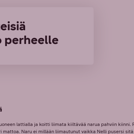
eisiä
 perheelle
ä
huoneen lattialla ja koitti liimata kiiltävää narua pahviin kiinni
ri mattoa. Naru ei millään liimautunut vaikka Nelli pusersi sit