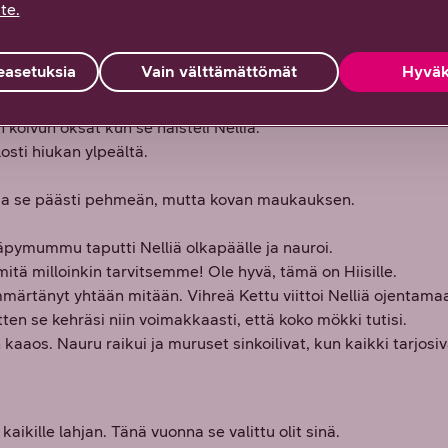
 ja kasvoi ja siitä alkoi erottua kaksi korvannäköistä uloketta.
te.
iiluvaa silmää ja musta nenä.
i tervehdimme sinua ja toivotamme hyvää joulua!
asetuksia
Vain välttämättömät
Hyväk
lähti jääkiteitä, jotka kimaltelivat auringonlaskussa. Se katsoi
urja, mutta ei kuitenkaan pelottava. Sitten Hiisi näki Nellin j
in koivun oksat kun se haisteli Nelliä.
osti hiukan ylpeältä.
ksi ja se päästi pehmeän, mutta kovan maukauksen.
äpymummu taputti Nelliä olkapäälle ja nauroi.
mitä milloinkin tarvitsemme! Ole hyvä, tämä on Hiisille.
märtänyt yhtään mitään. Vihreä Kettu viittoi Nelliä ojentamaan 
itten se kehräsi niin voimakkaasti, että koko mökki tutisi.
n kaaos. Nauru raikui ja muruset sinkoilivat, kun kaikki tarjosiva
kaikille lahjan. Tänä vuonna se valittu olit sinä.