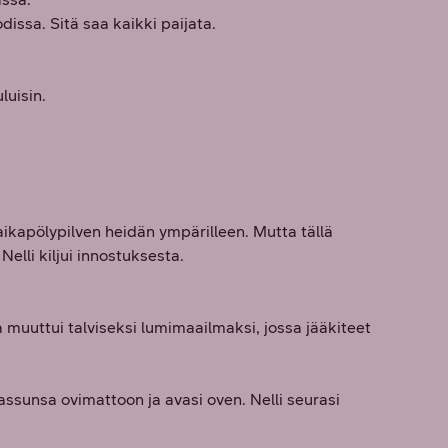
dissa. Sitä saa kaikki paijata.
uisin.
taikapölypilven heidän ympärilleen. Mutta tällä
Nelli kiljui innostuksesta.
 muuttui talviseksi lumimaailmaksi, jossa jääkiteet
tassunsa ovimattoon ja avasi oven. Nelli seurasi