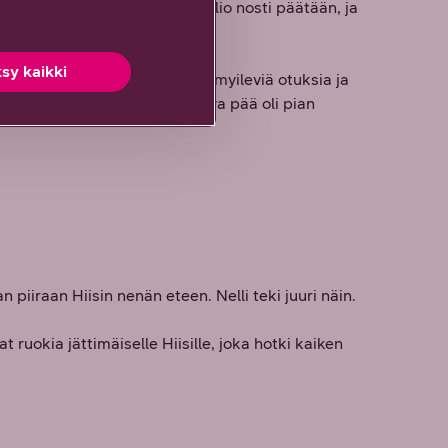
 Lumi varisi ympäriinsä kun kallio nosti päätään, ja
sy kaikki
 kaikkia terassilla iloisesti hymyileviä otuksia ja
a kumartui lähemmäs. Sen valtava pää oli pian
piiraan Hiisin nenän eteen. Nelli teki juuri näin.
t ruokia jättimäiselle Hiisille, joka hotki kaiken