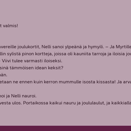
t valmis!
lle joulukortit, Nelli sanoi ylpeänä ja hymyili. – Ja Myrtillek
lin sylistä pinon kortteja, joissa oli kauniita tarroja ja iloisia j
 Viivi tulee varmasti iloiseksi.
ä sinä tämmöisen idean keksit?
ähän.
Jaetaan ne ennen kuin kerron mummulle isosta kissasta! Ja arv
oi ja Nelli nauroi.
sta ulos. Portaikossa kaikui nauru ja joululaulut, ja kaikkialla