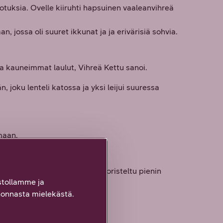
 otuksia. Ovelle kiiruhti hapsuinen vaaleanvihreä
 jossa oli suuret ikkunat ja ja erivärisiä sohvia.
 kauneimmat laulut, Vihreä Kettu sanoi.
 joku lenteli katossa ja yksi leijui suuressa
maan.
at mukana. Suuri terassi oli koristeltu pienin
tollamme ja
tava luminen, pyöreä kallio.
onnasta mielekästä.