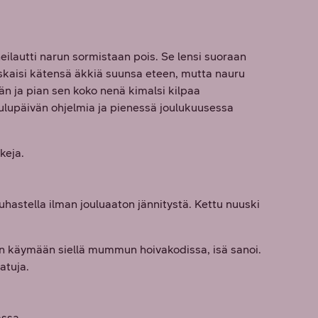
 heilautti narun sormistaan pois. Se lensi suoraan
kiskaisi kätensä äkkiä suunsa eteen, mutta nauru
än ja pian sen koko nenä kimalsi kilpaa
joulupäivän ohjelmia ja pienessä joulukuusessa
keja.
uuhastella ilman jouluaaton jännitystä. Kettu nuuski
nään käymään siellä mummun hoivakodissa, isä sanoi.
atuja.
assa.