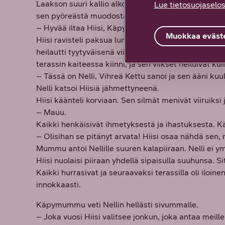
Laakson suuri kallio alkoi yhtäkkiä liikkua. Se nousi
Lue tietosuojaselos
sen pyöreästä muodosta avautui kaksi jättimäistä k
– Hyvää iltaa Hiisi, Käpymummu sanoi. – Me kaikk
Muokkaa eväste
Hiisi ravisteli paksua lumista turkkiaan ja ilmaan pöl
heilautti tyytyväisenä viiksiään. Näky oli Nellistä h
terassin kaiteessa kiinni, ja sen viikset heiluivat ku
– Tässä on Nelli, Vihreä Kettu sanoi ja sen ääni kuul
Nelli katsoi Hiisiä jähmettyneenä.
Hiisi käänteli korviaan. Sen silmät menivät viirui
– Mauu.
Kaikki henkäisivät ihmetyksestä ja ihastuksesta. K
– Olisihan se pitänyt arvata! Hiisi osaa nähdä sen, 
Mummu antoi Nellille suuren kalapiiraan. Nelli ei ym
Hiisi nuolaisi piiraan yhdellä sipaisulla suuhunsa. S
Kaikki hurrasivat ja seuraavaksi terassilla oli iloine
innokkaasti.
Käpymummu veti Nellin hellästi sivummalle.
– Joka vuosi Hiisi valitsee jonkun, joka antaa meille 