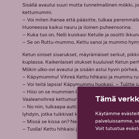
Sisällä avautui suuri mutta tunnelmallinen mökki, j
kettumummi.
– Voi miten ihanaa että pääsitte, tulkaa peremmälle!
Huoneessa kaikui nauru ja iloinen puheensorina.
– Kuka tuo on, Nelli kuiskasi Ketulle ja osoitti ikku
– Se on Ruttu-mummo, Kettu sanoi ja mummo hymyili
Ketun siniset sisarukset, mäyrämäiset serkut, pikkir
kuplassa. Kaikenlaiset otukset kuuluivat Ketun perh
Mökin ulko-ovi avautui ja sisään astui hyvin pörheä
– Käpymummu! Vihreä Kettu hihkaisi ja mummu rutis
– Voi teitä lapsia! Käpymummu huokasi. – Tulitte j
– Hiisi on se mummien kissa, Kettu sanoi. – Kun Hiis
Tämä verkko
Vaaleanvihreä kettumummi kantoi tupaan suuria tarj
– No niin, tulkaapa auttamaan! mummi sanoi, ja kaikki
Käytämme evästeit
lyhdyin, jotka tuikkivat kauniisti hämärtyvässä illas
palveluissamme, s
– Missä se kissa on? Nelli kuiskasi.
Voit tutustua eväste
– Tuolla! Kettu hihkaisi ja osoitti alas laaksoon.