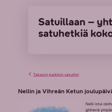
Satuillaan – yht
satuhetkiä koko
Takaisin kaikkiin satuihin
Nellin ja Vihreän Ketun joulupäiv
Nelli istui olo
glitteriä ympä