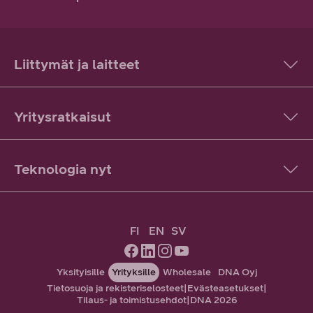
Liittymät ja laitteet
Yritysratkaisut
Teknologia nyt
FI
EN
SV
Yksityisille
Yrityksille
Wholesale
DNA Oyj
Tietosuoja ja rekisteriselosteet
|
Evästeasetukset
|
Tilaus- ja toimistusehdot
|
DNA 2026