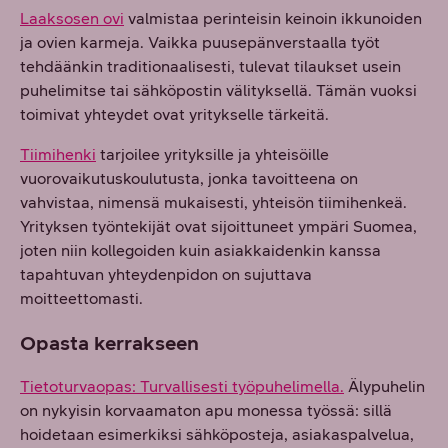
Laaksosen ovi
valmistaa perinteisin keinoin ikkunoiden
ja ovien karmeja. Vaikka puusepänverstaalla työt
tehdäänkin traditionaalisesti, tulevat tilaukset usein
puhelimitse tai sähköpostin välityksellä. Tämän vuoksi
toimivat yhteydet ovat yritykselle tärkeitä.
Tiimihenki
tarjoilee yrityksille ja yhteisöille
vuorovaikutuskoulutusta, jonka tavoitteena on
vahvistaa, nimensä mukaisesti, yhteisön tiimihenkeä.
Yrityksen työntekijät ovat sijoittuneet ympäri Suomea,
joten niin kollegoiden kuin asiakkaidenkin kanssa
tapahtuvan yhteydenpidon on sujuttava
moitteettomasti.
Opasta kerrakseen
Tietoturvaopas: Turvallisesti työpuhelimella.
Älypuhelin
on nykyisin korvaamaton apu monessa työssä: sillä
hoidetaan esimerkiksi sähköposteja, asiakaspalvelua,