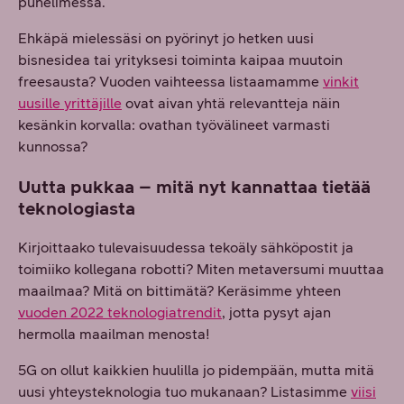
puhelimessa.
Ehkäpä mielessäsi on pyörinyt jo hetken uusi
bisnesidea tai yrityksesi toiminta kaipaa muutoin
freesausta? Vuoden vaihteessa listaamamme
vinkit
uusille yrittäjille
ovat aivan yhtä relevantteja näin
kesänkin korvalla: ovathan työvälineet varmasti
kunnossa?
Uutta pukkaa – mitä nyt kannattaa tietää
teknologiasta
Kirjoittaako tulevaisuudessa tekoäly sähköpostit ja
toimiiko kollegana robotti? Miten metaversumi muuttaa
maailmaa? Mitä on bittimätä? Keräsimme yhteen
vuoden 2022 teknologiatrendit
, jotta pysyt ajan
hermolla maailman menosta!
5G on ollut kaikkien huulilla jo pidempään, mutta mitä
uusi yhteysteknologia tuo mukanaan? Listasimme
viisi