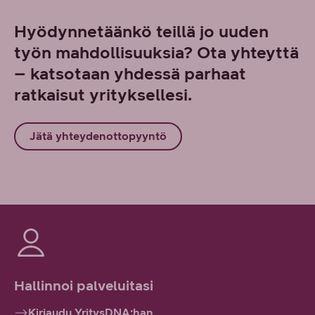
Hyödynnetäänkö teillä jo uuden
työn mahdollisuuksia? Ota yhteyttä
– katsotaan yhdessä parhaat
ratkaisut yrityksellesi.
Jätä yhteydenottopyyntö
Hallinnoi palveluitasi
Kirjaudu YritysDNA:han