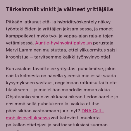
Tärkeimmät vinkit ja välineet yrittäjälle
Pitkään jatkunut etä- ja hybridityöskentely näkyy
työntekijöiden ja yrittäjien jaksamisessa, ja monet
kamppailevat myös työ- ja vapaa-ajan raja-aitojen
vetämisessä.
Auntie-hyvinvointipalvelun
perustaja
Mervi Lamminen muistuttaa, ettei ylikuormitus saisi
kroonistua – tarvitsemme kaikki työhyvinvointia!
Kun asiakas tavoittelee yritystäsi puhelimitse, jokin
näistä kolmesta on hänellä yleensä mielessä: saada
kysymykseen vastaus, ongelmaan ratkaisu tai tuote
tilaukseen – ja mielellään mahdollisimman äkkiä.
Ohjataanko sinun asiakkaasi oikean tiedon äärelle jo
ensimmäisellä puhelukerralla, vaikka et itse
pääsisikään vastaamaan juuri nyt?
DNA Call -
mobiilisovelluksessa
voit kätevästi muokata
paikallaolotietojasi ja soittoasetuksiasi suoraan