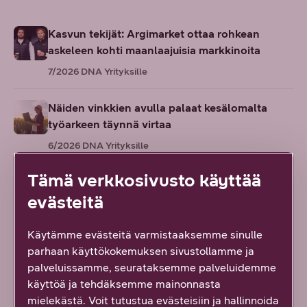
Kasvun tekijät: Argimarket ottaa rohkean
askeleen kohti maanlaajuisia markkinoita
7/2026
DNA Yrityksille
Näiden vinkkien avulla palaat kesälomalta
työarkeen täynnä virtaa
6/2026
DNA Yrityksille
Tämä verkkosivusto käyttää
Suomesta seuraava tekoälyn edelläkävijä? AI
evästeitä
Finlandin johtajan eväät globaaliin kasvuun
6/2026
DNA Yrityksille
Käytämme evästeitä varmistaaksemme sinulle
parhaan käyttökokemuksen sivustollamme ja
Sinustako promptauksen kuningas tai
palveluissamme, seurataksemme palveluidemme
kuningatar? Vinkit tekoälyn tehokkaaseen
käyttöä ja tehdäksemme mainonnasta
käyttöön
mielekästä. Voit tutustua evästeisiin ja hallinnoida