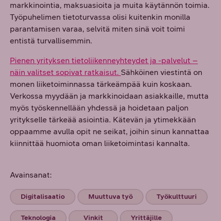
markkinointia, maksuasioita ja muita käytännön toimia.
Työpuhelimen tietoturvassa olisi kuitenkin monilla
parantamisen varaa, selvitä miten sinä voit toimi
entistä turvallisemmin.
Pienen yrityksen tietoliikenneyhteydet ja -palvelut –
näin valitset sopivat ratkaisut.
Sähköinen viestintä on
monen liiketoiminnassa tärkeämpää kuin koskaan.
Verkossa myydään ja markkinoidaan asiakkaille, mutta
myös työskennellään yhdessä ja hoidetaan paljon
yritykselle tärkeää asiointia. Kätevän ja ytimekkään
oppaamme avulla opit ne seikat, joihin sinun kannattaa
kiinnittää huomiota oman liiketoimintasi kannalta.
Avainsanat:
Digitalisaatio
Muuttuva työ
Työkulttuuri
Teknologia
Vinkit
Yrittäjille