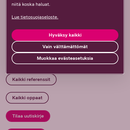
6/2026
DNA Yrityksille
niitä koska haluat.
”Kasvu vaatii epäonnistumisten
Lue tietosuojaseloste.
normalisointia” – Suomen kasvuyrityskentän
nykytila Amel Gailyn näkökulmasta
Hyväksy kaikki
6/2026
DNA Yrityksille
Vain välttämättömät
Muokkaa evästeasetuksia
Kaikki artikkelit ja blogit
Kaikki referenssit
Kaikki oppaat
Tilaa uutiskirje