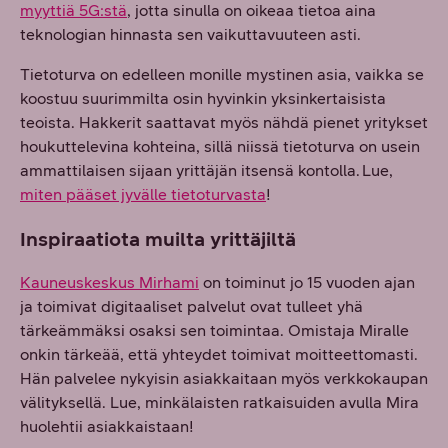
myyttiä 5G:stä
, jotta sinulla on oikeaa tietoa aina
teknologian hinnasta sen vaikuttavuuteen asti.
Tietoturva on edelleen monille mystinen asia, vaikka se
koostuu suurimmilta osin hyvinkin yksinkertaisista
teoista. Hakkerit saattavat myös nähdä pienet yritykset
houkuttelevina kohteina, sillä niissä tietoturva on usein
ammattilaisen sijaan yrittäjän itsensä kontolla. Lue,
miten pääset jyvälle tietoturvasta
!
Inspiraatiota muilta yrittäjiltä
Kauneuskeskus Mirhami
on toiminut jo 15 vuoden ajan
ja toimivat digitaaliset palvelut ovat tulleet yhä
tärkeämmäksi osaksi sen toimintaa. Omistaja Miralle
onkin tärkeää, että yhteydet toimivat moitteettomasti.
Hän palvelee nykyisin asiakkaitaan myös verkkokaupan
välityksellä. Lue, minkälaisten ratkaisuiden avulla Mira
huolehtii asiakkaistaan!