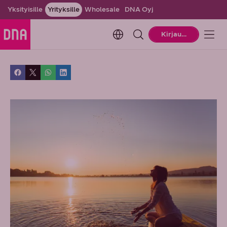
Yksityisille
Yrityksille
Wholesale
DNA Oyj
Change language. Current la
Kirjaudu