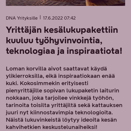
DNA Yrityksille
17.6.2022 07:42
Yrittäjän kesälukupakettiin
kuuluu työhyvinvointia,
teknologiaa ja inspiraatiota!
Loman korvilla aivot saattavat käydä
ylikierroksilla, eikä inspiraatiokaan enää
kuki. Kokosimmekin erityisesti
pienyrittäjille sopivan lukupaketin laiturin
nokkaan, joka tarjoilee vinkkejä työhön,
tarinoita toisilta yrittäjiltä sekä kattauksen
juuri nyt kiinnostavimpia teknologioita.
Näistä lukuvinkeistä löytyy ideoita kesän
kahvihetkien keskustelunaiheiksi!