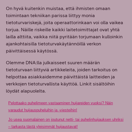
On hyvä kuitenkin muistaa, että ihmisten omaan
toimintaan tekniikan parissa liittyy monia
tietoturvariskejä, joita operaattorinkaan voi olla vaikea
torjua. Näille riskeille kaikki laitetoimittajat ovat yhtä
lailla alttiita, vaikka niitä pyritään torjumaan kulloinkin
ajankohtaisilla tietoturvakäytännöillä verkon
päivittäisessä käytössä.
Olemme DNA:lla julkaisseet suuren määrän
tietoturvaan liittyviä artikkeleita, joiden tarkoitus on
helpottaa asiakkaidemme päivittäistä laitteiden ja
verkkojen tietoturvallista käyttöä. Linkit sisältöihin
löydät alapuolelta.
Pelottaako puhelimeen vastaaminen huijareiden vuoksi? Näin
varaudut huijauspuheluihin ja -viesteihin!
Jo usea suomalainen on joutunut netti- tai puhelinhuijauksen uhriksi
– tarkasta tästä yleisimmät huijaustavat!