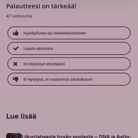
Palautteesi on tärkeää!
47
vastausta
Hyödyllinen tai mielenkiintoinen
Löysin etsimäni
En löytänyt etsimääni
Ei hyödytä, ei vastannut odotuksiani
Lue lisää
Liikuntahaaste hyvän puolesta – DNA ja Aalto-