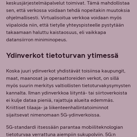
keskusjärjestelmäpalvelut toimivat. Tämä mahdollistaa
sen, että verkossa voidaan tehdä nopeitakin muutoksia
ohjelmallisesti. Virtualisoitua verkkoa voidaan myös
viipaloida niin, että tietylle yhteyspisteelle pystytään
takaamaan haluttu kaistaosuus, eli vaikkapa
datansiirron miniminopeus.
Ydinverkot tietoturvan ytimessä
Koska juuri ydinverkot yhdistävät toisiinsa kaupungit,
maat, maanosat ja operaattoreiden verkot, on sillä
myös suurin merkitys valtiollisten tietoturvakysymysten
kannalta. Ilman ydinverkkoa liityntä- tai siirtoverkoista
ei kulje dataa pieniä, rajattuja alueita edemmäs.
Kriittiset tilaaja- ja liikenteenhallintatoiminnot
sijaitsevat nimenomaan 5G-ydinverkoissa.
5G-standardi itsessään parantaa mobiiliteknologian
tietoturvaa verrattuna aiempiin sukupolviin. 5G:n