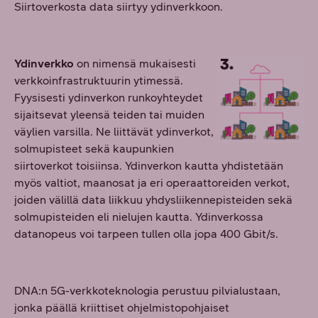
Siirtoverkosta data siirtyy ydinverkkoon.
Ydinverkko
on nimensä mukaisesti
verkkoinfrastruktuurin ytimessä.
Fyysisesti ydinverkon runkoyhteydet
sijaitsevat yleensä teiden tai muiden
väylien varsilla. Ne liittävät ydinverkot,
solmupisteet sekä kaupunkien
siirtoverkot toisiinsa. Ydinverkon kautta yhdistetään
myös valtiot, maanosat ja eri operaattoreiden verkot,
joiden välillä data liikkuu yhdysliikennepisteiden sekä
solmupisteiden eli nielujen kautta. Ydinverkossa
datanopeus voi tarpeen tullen olla jopa 400 Gbit/s.
DNA:n 5G-verkkoteknologia perustuu pilvialustaan,
jonka päällä kriittiset ohjelmistopohjaiset