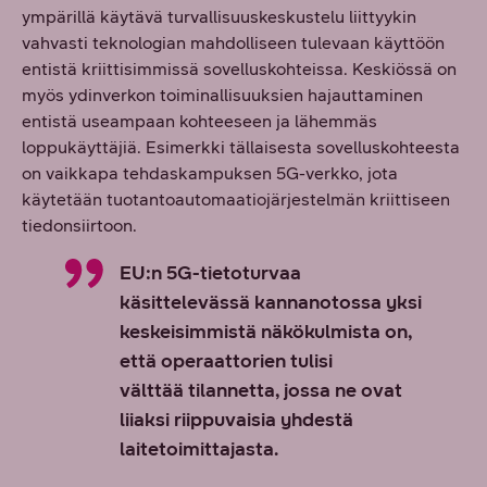
ympärillä käytävä turvallisuuskeskustelu liittyykin
vahvasti teknologian mahdolliseen tulevaan käyttöön
entistä kriittisimmissä sovelluskohteissa. Keskiössä on
myös ydinverkon toiminallisuuksien hajauttaminen
entistä useampaan kohteeseen ja lähemmäs
loppukäyttäjiä. Esimerkki tällaisesta sovelluskohteesta
on vaikkapa tehdaskampuksen 5G-verkko, jota
käytetään tuotantoautomaatiojärjestelmän kriittiseen
tiedonsiirtoon.
EU:n 5G-tietoturvaa
käsittelevässä kannanotossa yksi
keskeisimmistä näkökulmista on,
että operaattorien tulisi
välttää tilannetta, jossa ne ovat
liiaksi riippuvaisia yhdestä
laitetoimittajasta.