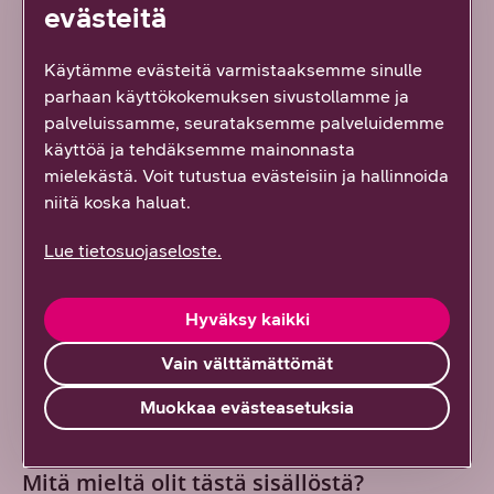
evästeitä
Käytämme evästeitä varmistaaksemme sinulle
parhaan käyttökokemuksen sivustollamme ja
palveluissamme, seurataksemme palveluidemme
käyttöä ja tehdäksemme mainonnasta
mielekästä. Voit tutustua evästeisiin ja hallinnoida
niitä koska haluat.
Lue tietosuojaseloste.
Ville Halonen
DNA:n Head of Press & PR Ville Halonen vastaa
Hyväksy kaikki
yrityksen mediasuhteista, talousviestinnästä ja
toimitusjohtajan viestinnästä.
Vain välttämättömät
Muokkaa evästeasetuksia
Mitä mieltä olit tästä sisällöstä?