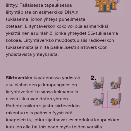
liittyy. Tällaisessa tapauksessa
liityntäpiste on esimerkiksi DNA:n
tukiasema, johon yhteys puhelimesta
otetaan. Liityntäverkon koko voi olla esimerkiksi
yksittäinen asuinlähiö, jonka yhteydet 5G-tukiasema
kokoaa. Liityntäverkko muodostuu siis radioverkon
tukiasemista ja niitä paikallisesti siirtoverkkoon
yhdistävistä yhteyksistä.
Siirtoverkko
käytännössä yhdistää
asuinlähiöiden ja kaupunginosien
liityntäverkot toisiinsa kokoamalla
niissä liikkuvan datan yhteen.
Radiotekniikan sijasta siirtoverkko
rakentuu siis pääosin fyysisistä
kaapeleista, jotka sijaitsevat esimerkiksi kaupunkien
katujen alla tai toisinaan myös teiden varsilla.