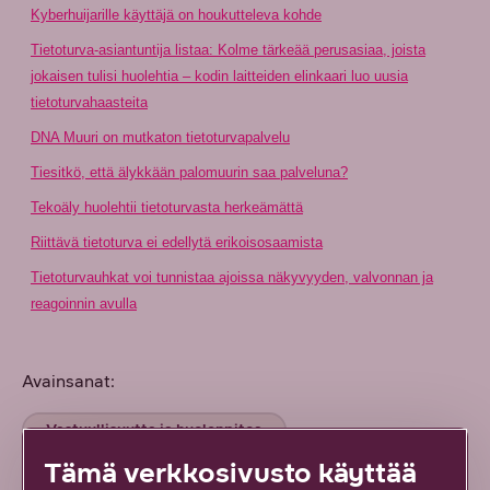
Kyberhuijarille käyttäjä on houkutteleva kohde
Tietoturva-asiantuntija listaa: Kolme tärkeää perusasiaa, joista
jokaisen tulisi huolehtia – kodin laitteiden elinkaari luo uusia
tietoturvahaasteita
DNA Muuri on mutkaton tietoturvapalvelu
Tiesitkö, että älykkään palomuurin saa palveluna?
Tekoäly huolehtii tietoturvasta herkeämättä
Riittävä tietoturva ei edellytä erikoisosaamista
Tietoturvauhkat voi tunnistaa ajoissa näkyvyyden, valvonnan ja
reagoinnin avulla
Avainsanat:
Vastuullisuutta ja huolenpitoa
Tämä verkkosivusto käyttää
Teknologiaa ja tekoälyä