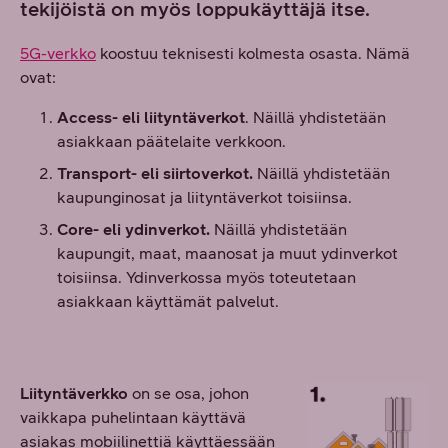
tekijöistä on myös loppukäyttäjä itse.
5G-verkko
koostuu teknisesti kolmesta osasta. Nämä
ovat:
Access- eli liityntäverkot
. Näillä yhdistetään
asiakkaan päätelaite verkkoon.
Transport- eli siirtoverkot.
Näillä yhdistetään
kaupunginosat ja liityntäverkot toisiinsa.
Core- eli ydinverkot.
Näillä yhdistetään
kaupungit, maat, maanosat ja muut ydinverkot
toisiinsa. Ydinverkossa myös toteutetaan
asiakkaan käyttämät palvelut.
Liityntäverkko
on se osa, johon
vaikkapa puhelintaan käyttävä
asiakas mobiilinettiä käyttäessään