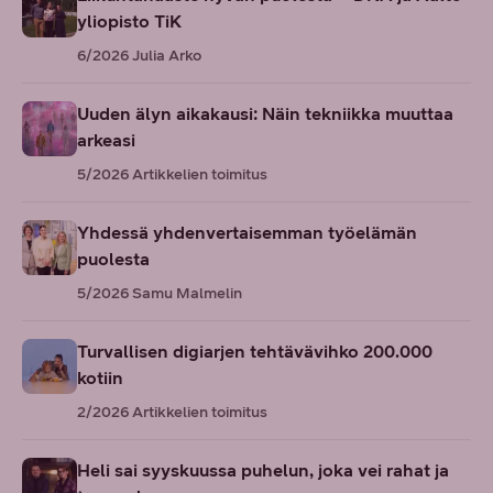
yliopisto TiK
6/2026
Julia Arko
Uuden älyn aikakausi: Näin tekniikka muuttaa
arkeasi
5/2026
Artikkelien toimitus
Yhdessä yhdenvertaisemman työelämän
puolesta
5/2026
Samu Malmelin
Turvallisen digiarjen tehtävävihko 200.000
kotiin
2/2026
Artikkelien toimitus
Heli sai syyskuussa puhelun, joka vei rahat ja