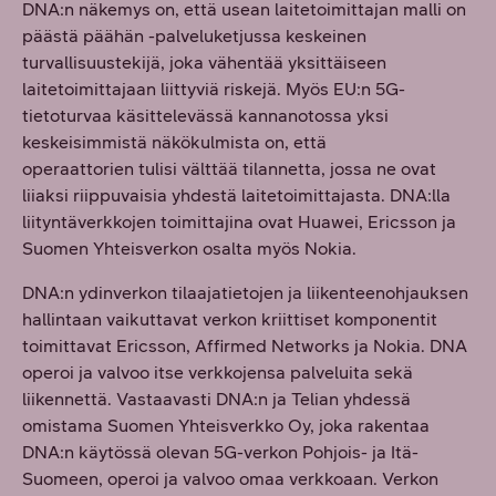
DNA:n näkemys on, että usean laitetoimittajan malli on
päästä päähän -palveluketjussa keskeinen
turvallisuustekijä, joka vähentää yksittäiseen
laitetoimittajaan liittyviä riskejä. Myös EU:n 5G-
tietoturvaa käsittelevässä kannanotossa yksi
keskeisimmistä näkökulmista on, että
operaattorien tulisi välttää tilannetta, jossa ne ovat
liiaksi riippuvaisia yhdestä laitetoimittajasta. DNA:lla
liityntäverkkojen toimittajina ovat Huawei, Ericsson ja
Suomen Yhteisverkon osalta myös Nokia.
DNA:n ydinverkon tilaajatietojen ja liikenteenohjauksen
hallintaan vaikuttavat verkon kriittiset komponentit
toimittavat Ericsson, Affirmed Networks ja Nokia. DNA
operoi ja valvoo itse verkkojensa palveluita sekä
liikennettä. Vastaavasti DNA:n ja Telian yhdessä
omistama Suomen Yhteisverkko Oy, joka rakentaa
DNA:n käytössä olevan 5G-verkon Pohjois- ja Itä-
Suomeen, operoi ja valvoo omaa verkkoaan. Verkon