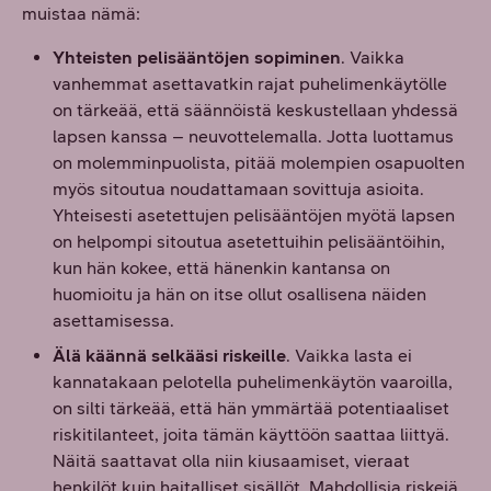
muistaa nämä:
Yhteisten pelisääntöjen sopiminen
. Vaikka
vanhemmat asettavatkin rajat puhelimenkäytölle
on tärkeää, että säännöistä keskustellaan yhdessä
lapsen kanssa – neuvottelemalla. Jotta luottamus
on molemminpuolista, pitää molempien osapuolten
myös sitoutua noudattamaan sovittuja asioita.
Yhteisesti asetettujen pelisääntöjen myötä lapsen
on helpompi sitoutua asetettuihin pelisääntöihin,
kun hän kokee, että hänenkin kantansa on
huomioitu ja hän on itse ollut osallisena näiden
asettamisessa.
Älä käännä selkääsi riskeille
. Vaikka lasta ei
kannatakaan pelotella puhelimenkäytön vaaroilla,
on silti tärkeää, että hän ymmärtää potentiaaliset
riskitilanteet, joita tämän käyttöön saattaa liittyä.
Näitä saattavat olla niin kiusaamiset, vieraat
henkilöt kuin haitalliset sisällöt. Mahdollisia riskejä