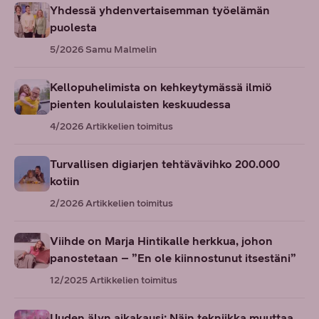
Yhdessä yhdenvertaisemman työelämän
puolesta
5/2026
Samu Malmelin
Kellopuhelimista on kehkeytymässä ilmiö
pienten koululaisten keskuudessa
4/2026
Artikkelien toimitus
Turvallisen digiarjen tehtävävihko 200.000
kotiin
2/2026
Artikkelien toimitus
Viihde on Marja Hintikalle herkkua, johon
panostetaan – ”En ole kiinnostunut itsestäni”
12/2025
Artikkelien toimitus
Uuden älyn aikakausi: Näin tekniikka muuttaa