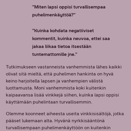
”Miten lapsi oppisi turvallisempaa
puhelimenkäyttöä?”
”Kuinka kohdata negatiiviset
kommentit, kuinka neuvoa, ettei saa
jakaa liikaa tietoa itsestään
tuntemattomille jne.”
Tutkimukseen vastanneista vanhemmista lähes kaikki
olivat sitä mieltä, että puhelimen hankinta on hyvä
keino harjoitella lapsen ja vanhempien välistä
luottamusta. Moni vanhemmista koki kuitenkin
kaipaavansa lisää vinkkejä siihen, kuinka lapsi oppisi
käyttämään puhelintaan turvallisemmin.
Olemme koonneet aiheesta useita vinkkisisältöjä, jotka
pääset lukemaan alta. Hyvänä nyrkkisääntönä
turvallisempaan puhelimenkäyttöön on kuitenkin