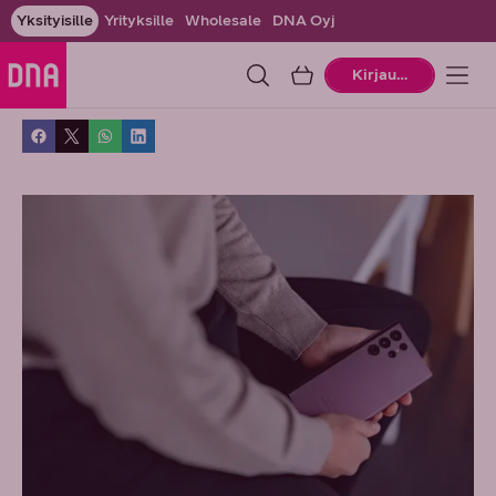
Yksityisille
Yrityksille
Wholesale
DNA Oyj
Ostoskori
Kirjaudu