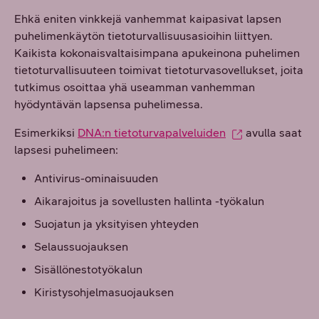
Ehkä eniten vinkkejä vanhemmat kaipasivat lapsen
puhelimenkäytön tietoturvallisuusasioihin liittyen.
Kaikista kokonaisvaltaisimpana apukeinona puhelimen
tietoturvallisuuteen toimivat tietoturvasovellukset, joita
tutkimus osoittaa yhä useamman vanhemman
hyödyntävän lapsensa puhelimessa.
Esimerkiksi
DNA:n tietoturvapalveluiden
avulla saat
lapsesi puhelimeen:
Antivirus-ominaisuuden
Aikarajoitus ja sovellusten hallinta -työkalun
Suojatun ja yksityisen yhteyden
Selaussuojauksen
Sisällönestotyökalun
Kiristysohjelmasuojauksen