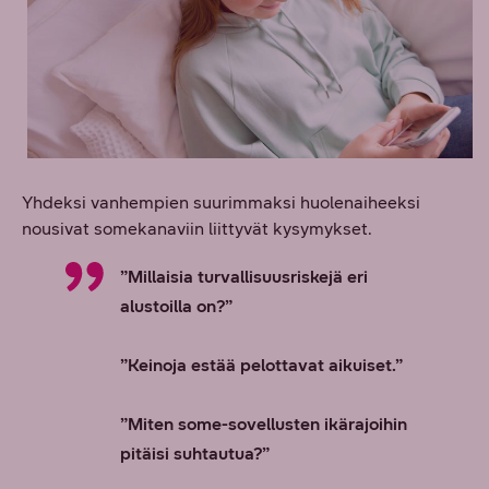
Yhdeksi vanhempien suurimmaksi huolenaiheeksi
nousivat somekanaviin liittyvät kysymykset.
”Millaisia turvallisuusriskejä eri
alustoilla on?”
”Keinoja estää pelottavat aikuiset.”
”Miten some-sovellusten ikärajoihin
pitäisi suhtautua?”