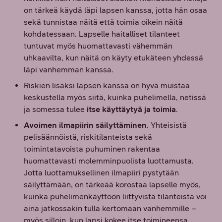
on tärkeä käydä läpi lapsen kanssa, jotta hän osaa
sekä tunnistaa näitä että toimia oikein näitä
kohdatessaan. Lapselle haitalliset tilanteet
tuntuvat myös huomattavasti vähemmän
uhkaavilta, kun näitä on käyty etukäteen yhdessä
läpi vanhemman kanssa.
Riskien lisäksi lapsen kanssa on hyvä muistaa
keskustella myös siitä, kuinka puhelimella, netissä
ja somessa tulee
itse käyttäytyä ja toimia
.
Avoimen ilmapiirin säilyttäminen
. Yhteisistä
pelisäännöistä, riskitilanteista sekä
toimintatavoista puhuminen rakentaa
huomattavasti molemminpuolista luottamusta.
Jotta luottamuksellinen ilmapiiri pystytään
säilyttämään, on tärkeää korostaa lapselle myös,
kuinka puhelimenkäyttöön liittyvistä tilanteista voi
aina jatkossakin tulla kertomaan vanhemmille –
myös silloin, kun lapsi kokee itse toimineensa