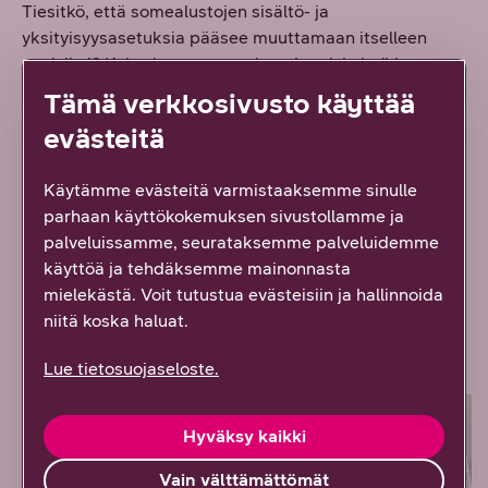
Tiesitkö, että somealustojen sisältö- ja
yksityisyysasetuksia pääsee muuttamaan itselleen
sopiviksi? Kokosimme somealustojen riskeistä ja
yksityisyysasetusten muuttamisesta oman artikkelin,
Tämä verkkosivusto käyttää
jonka pääset lukemaan täältä:
Somejätit tietävät
evästeitä
sinusta kaiken, mutta stalkkerin ei pitäisi
Lisäksi olemme koonnet artikkelin, jossa käsitellään
Käytämme evästeitä varmistaaksemme sinulle
somealustojen ikärajoja ja näihin suhtautumista. Pääset
parhaan käyttökokemuksen sivustollamme ja
lukemaan artikkelin täältä:
Miksi some-sovelluksissa on
palveluissamme, seurataksemme palveluidemme
niin korkeat ikärajat ja miten niihin pitäisi suhtautua?
käyttöä ja tehdäksemme mainonnasta
mielekästä. Voit tutustua evästeisiin ja hallinnoida
niitä koska haluat.
Pelaaminen
Lue tietosuojaseloste.
Hyväksy kaikki
Vain välttämättömät