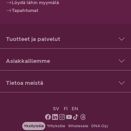
Löydä lähin myymälä
Tapahtumat
Tuotteet ja palvelut
Asiakkaillemme
Tietoa meistä
SV
FI
EN
Yksityisille
Yrityksille
Wholesale
DNA Oyj