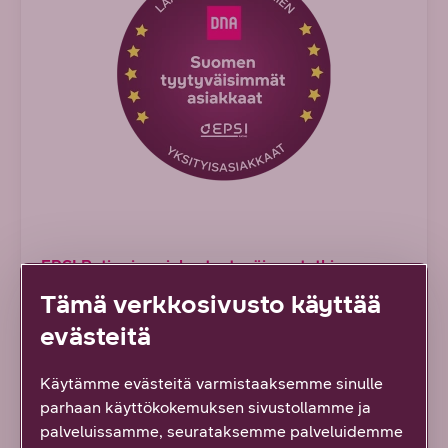
EPSI Ratingin asiakastyytyväisyystutkimus
DNA:lla on tyytyväisimmät
Tämä verkkosivusto käyttää
laajakaista-asiakkaat
evästeitä
Meillä on Suomen tyytyväisimmät
Käytämme evästeitä varmistaaksemme sinulle
laajakaistaliittymien yksityisasiakkaat* – jo toista
parhaan käyttökokemuksen sivustollamme ja
vuotta pötköön. Eikä ihme, sillä meiltä saat aina
palveluissamme, seurataksemme palveluidemme