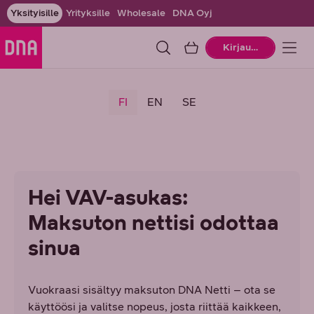
Yksityisille
Yrityksille
Wholesale
DNA Oyj
Ostoskori
Kirjaudu
FI
EN
SE
Hei VAV-asukas:
Maksuton nettisi odottaa
sinua
Vuokraasi sisältyy maksuton DNA Netti – ota se
käyttöösi ja valitse nopeus, josta riittää kaikkeen,