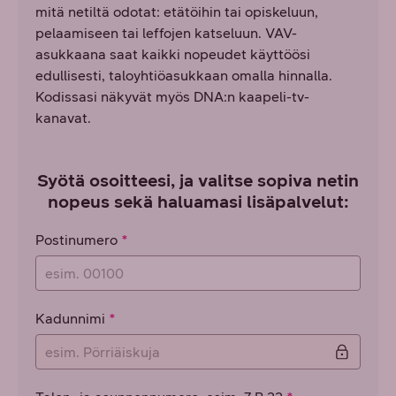
mitä netiltä odotat: etätöihin tai opiskeluun,
pelaamiseen tai leffojen katseluun. VAV-
asukkaana saat kaikki nopeudet käyttöösi
edullisesti, taloyhtiöasukkaan omalla hinnalla.
Kodissasi näkyvät myös DNA:n kaapeli-tv-
kanavat.
Syötä osoitteesi, ja valitse sopiva netin
nopeus sekä haluamasi lisäpalvelut:
Osoitetiedot
Postinumero
Kadunnimi