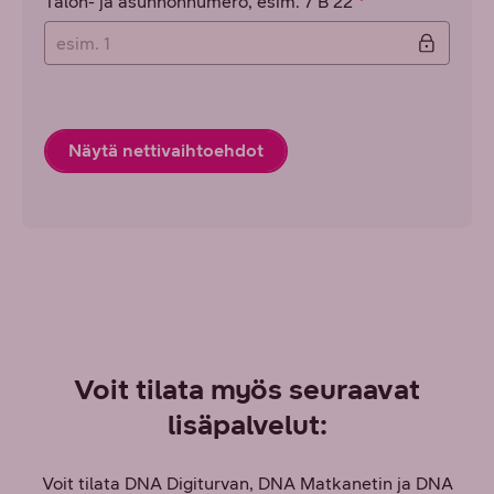
Talon- ja asunnonnumero, esim. 7 B 22
Näytä nettivaihtoehdot
Voit tilata myös seuraavat
lisäpalvelut:
Voit tilata DNA Digiturvan, DNA Matkanetin ja DNA