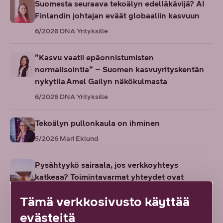
Suomesta seuraava tekoälyn edelläkävijä? AI
Finlandin johtajan eväät globaaliin kasvuun
6/2026
DNA Yrityksille
”Kasvu vaatii epäonnistumisten
normalisointia” – Suomen kasvuyrityskentän
nykytila Amel Gailyn näkökulmasta
6/2026
DNA Yrityksille
Tekoälyn pullonkaula on ihminen
5/2026
Mari Eklund
Pysähtyykö sairaala, jos verkkoyhteys
katkeaa? Toimintavarmat yhteydet ovat
terveydenhuollon ehdoton edellytys
Tämä verkkosivusto käyttää
3/2026
DNA Yrityksille
evästeitä