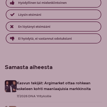
Hyödyllinen tai mielenkiintoinen
Löysin etsimäni
En löytänyt etsimääni
Ei hyödytä, ei vastannut odotuksiani
Samasta aiheesta
Kasvun tekijät: Argimarket ottaa rohkean
askeleen kohti maanlaajuisia markkinoita
7/2026
DNA Yrityksille