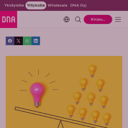
Yksityisille
Yrityksille
Wholesale
DNA Oyj
Change language. Current la
Kirjaudu