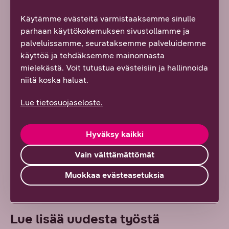
Käytämme evästeitä varmistaaksemme sinulle
Kaikki artikkelit ja blogit
parhaan käyttökokemuksen sivustollamme ja
palveluissamme, seurataksemme palveluidemme
Kaikki referenssit
käyttöä ja tehdäksemme mainonnasta
mielekästä. Voit tutustua evästeisiin ja hallinnoida
niitä koska haluat.
Kaikki oppaat
Lue tietosuojaseloste.
Tilaa uutiskirje
Hyväksy kaikki
Ota yhteyttä
Vain välttämättömät
Muokkaa evästeasetuksia
Lue lisää uudesta työstä