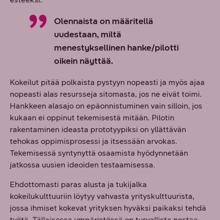
Olennaista on määritellä
uudestaan, miltä
menestyksellinen hanke/pilotti
oikein näyttää.
Kokeilut pitää polkaista pystyyn nopeasti ja myös ajaa
nopeasti alas resursseja sitomasta, jos ne eivät toimi.
Hankkeen alasajo on epäonnistuminen vain silloin, jos
kukaan ei oppinut tekemisestä mitään. Pilotin
rakentaminen ideasta prototyypiksi on yllättävän
tehokas oppimisprosessi ja itsessään arvokas.
Tekemisessä syntynyttä osaamista hyödynnetään
jatkossa uusien ideoiden testaamisessa.
Ehdottomasti paras alusta ja tukijalka
kokeilukulttuuriin löytyy vahvasta yrityskulttuurista,
jossa ihmiset kokevat yrityksen hyväksi paikaksi tehdä
työtä. Tällaisessa ympäristössä on turvallista nostaa