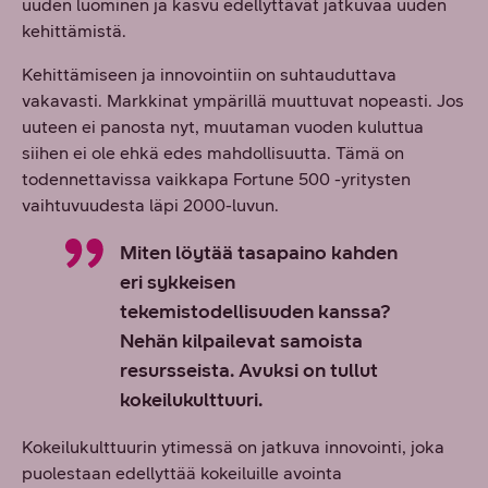
uuden luominen ja kasvu edellyttävät jatkuvaa uuden
kehittämistä.
Kehittämiseen ja innovointiin on suhtauduttava
vakavasti. Markkinat ympärillä muuttuvat nopeasti. Jos
uuteen ei panosta nyt, muutaman vuoden kuluttua
siihen ei ole ehkä edes mahdollisuutta. Tämä on
todennettavissa vaikkapa Fortune 500 -yritysten
vaihtuvuudesta läpi 2000-luvun.
Miten löytää tasapaino kahden
eri sykkeisen
tekemistodellisuuden kanssa?
Nehän kilpailevat samoista
resursseista. Avuksi on tullut
kokeilukulttuuri.
Kokeilukulttuurin ytimessä on jatkuva innovointi, joka
puolestaan edellyttää kokeiluille avointa