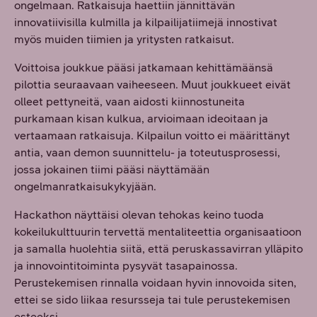
ongelmaan. Ratkaisuja haettiin jännittävän
innovatiivisilla kulmilla ja kilpailijatiimejä innostivat
myös muiden tiimien ja yritysten ratkaisut.
Voittoisa joukkue pääsi jatkamaan kehittämäänsä
pilottia seuraavaan vaiheeseen. Muut joukkueet eivät
olleet pettyneitä, vaan aidosti kiinnostuneita
purkamaan kisan kulkua, arvioimaan ideoitaan ja
vertaamaan ratkaisuja. Kilpailun voitto ei määrittänyt
antia, vaan demon suunnittelu- ja toteutusprosessi,
jossa jokainen tiimi pääsi näyttämään
ongelmanratkaisukykyjään.
Hackathon näyttäisi olevan tehokas keino tuoda
kokeilukulttuurin tervettä mentaliteettia organisaatioon
ja samalla huolehtia siitä, että peruskassavirran ylläpito
ja innovointitoiminta pysyvät tasapainossa.
Perustekemisen rinnalla voidaan hyvin innovoida siten,
ettei se sido liikaa resursseja tai tule perustekemisen
esteeksi.