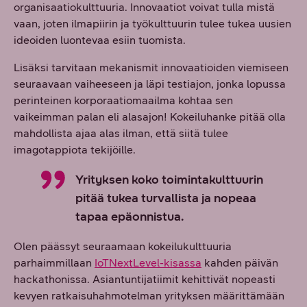
organisaatiokulttuuria. Innovaatiot voivat tulla mistä
vaan, joten ilmapiirin ja työkulttuurin tulee tukea uusien
ideoiden luontevaa esiin tuomista.
Lisäksi tarvitaan mekanismit innovaatioiden viemiseen
seuraavaan vaiheeseen ja läpi testiajon, jonka lopussa
perinteinen korporaatiomaailma kohtaa sen
vaikeimman palan eli alasajon! Kokeiluhanke pitää olla
mahdollista ajaa alas ilman, että siitä tulee
imagotappiota tekijöille.
Yrityksen koko toimintakulttuurin
pitää tukea turvallista ja nopeaa
tapaa epäonnistua.
Olen päässyt seuraamaan kokeilukulttuuria
parhaimmillaan
IoTNextLevel-kisassa
kahden päivän
hackathonissa. Asiantuntijatiimit kehittivät nopeasti
kevyen ratkaisuhahmotelman yrityksen määrittämään