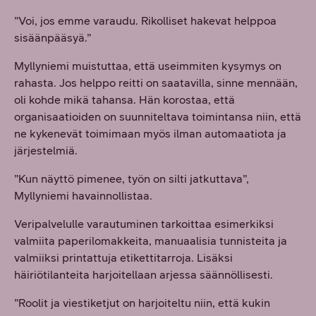
”Voi, jos emme varaudu. Rikolliset hakevat helppoa
sisäänpääsyä.”
Myllyniemi muistuttaa, että useimmiten kysymys on
rahasta. Jos helppo reitti on saatavilla, sinne mennään,
oli kohde mikä tahansa. Hän korostaa, että
organisaatioiden on suunniteltava toimintansa niin, että
ne kykenevät toimimaan myös ilman automaatiota ja
järjestelmiä.
”Kun näyttö pimenee, työn on silti jatkuttava”,
Myllyniemi havainnollistaa.
Veripalvelulle varautuminen tarkoittaa esimerkiksi
valmiita paperilomakkeita, manuaalisia tunnisteita ja
valmiiksi printattuja etikettitarroja. Lisäksi
häiriötilanteita harjoitellaan arjessa säännöllisesti.
”Roolit ja viestiketjut on harjoiteltu niin, että kukin