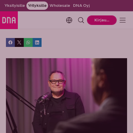
Yksityisille
Yrityksille
Wholesale
DNA Oyj
Change language. Current la
Kirjaudu