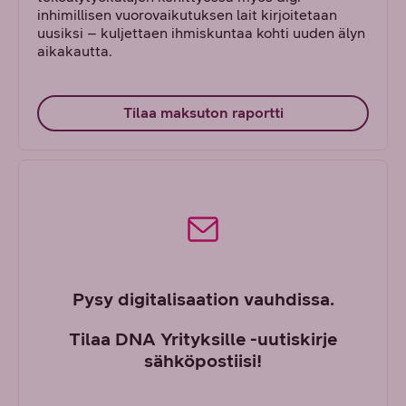
inhimillisen vuorovaikutuksen lait kirjoitetaan
uusiksi – kuljettaen ihmiskuntaa kohti uuden älyn
aikakautta.
Tilaa maksuton raportti
Pysy digitalisaation vauhdissa.
Tilaa DNA Yrityksille -uutiskirje
sähköpostiisi!