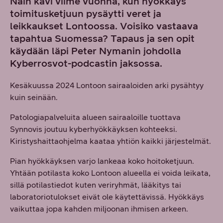
Näin kävi viime vuonna, kun hyökkäys
toimitusketjuun pysäytti veret ja
leikkaukset Lontoossa. Voisiko vastaava
tapahtua Suomessa? Tapaus ja sen opit
käydään läpi Peter Nymanin johdolla
Kyberrosvot-podcastin jaksossa.
Kesäkuussa 2024 Lontoon sairaaloiden arki pysähtyy
kuin seinään.
Patologiapalveluita alueen sairaaloille tuottava
Synnovis joutuu kyberhyökkäyksen kohteeksi.
Kiristyshaittaohjelma kaataa yhtiön kaikki järjestelmät.
Pian hyökkäyksen varjo lankeaa koko hoitoketjuun.
Yhtään potilasta koko Lontoon alueella ei voida leikata,
sillä potilastiedot kuten veriryhmät, lääkitys tai
laboratoriotulokset eivät ole käytettävissä. Hyökkäys
vaikuttaa jopa kahden miljoonan ihmisen arkeen.