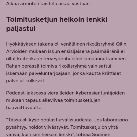
Alkaa armoton taistelu aikaa vastaan.
Toimitusketjun heikoin lenkki
paljastui
Hyökkäyksen takana oli venäläinen rikollisryhmä Qilin.
Arvioiden mukaan iskun ensisijaisena päämääränä ei
ollut kuitenkaan terveydenhuollon lamaannuttaminen.
Rahan perässä toimiva rikollisryhmä vain sattui
iskemään palveluntarjoajaan, jonka kautta kriittiset
palvelut kulkevat.
Podcast-jaksossa vierailleiden kyberasiantuntijoiden
mukaan tapaus alleviivaa toimitusketjujen
haavoittuvuutta.
“Tässä oli kyse potilasturvallisuudesta. Jos laboratorio
pysähtyy, hoidot viivästyvät. Toimitusketju on yhtä
vahva, kuin sen heikoin lenkki”, toteaa Suomen