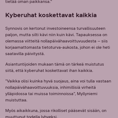
tietää oman paikkansa.”
Kyberuhat koskettavat kaikkia
Synnovis on kertonut investoineensa turvallisuuteen
paljon, mutta silti kävi niin kuin kävi. Tapauksessa on
olemassa viitteitä nollapäivähaavoittuvuudesta – siis
korjaamattomasta tietoturva-aukosta, johon ei ole heti
saatavilla päivitystä.
Asiantuntijoiden mukaan tämä on tärkeä muistutus
siitä, että kyberuhat koskettavat ihan kaikkia.
”Vaikka olisi kuinka hyvä suojaus, aina voi tulla vastaan
nollapäivähaavoittuvuuksia, inhimillisiä virheitä
ylläpidossa tai muissa toiminnoissa”, Myllyniemi
muistuttaa.
Myös aikaikkuna, jossa rikolliset pääsevät sisään, on
muuttunut todella lyhyeksi.