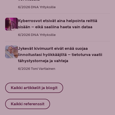
6/2026
DNA Yrityksille
Kyberrosvot etsivät aina helpointa reittiä
sisään – eikä saaliina haeta vain dataa
6/2026
DNA Yrityksille
Jykevät kivimuurit eivät enää suojaa
linnoitustasi hyökkääjiltä – tietoturva vaatii
tähystystorneja ja vahteja
6/2026
Toni Vartiainen
Kaikki artikkelit ja blogit
Kaikki referenssit