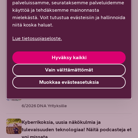
palveluissamme, seurataksemme palveluidemme
käyttöä ja tehdäksemme mainonnasta
mielekästä. Voit tutustua evästeisiin ja hallinnoida
niitä koska haluat.
Samasta aiheesta
Lue tietosuojaseloste.
Euroopan kiristyvä kyberuhkakenttä kaventaa
Hyväksy kaikki
yritysten pelivaraa
Vain välttämättömät
6/2026
DNA Yrityksille
Muokkaa evästeasetuksia
Haloo – huijari vai harmiton puhelu? Vältä
huijaus- ja massapuhelut Numerovahdin avulla
6/2026
DNA Yrityksille
Kyberrikoksia, uusia näkökulmia ja
tulevaisuuden teknologiaa! Näitä podcasteja et
voi missata