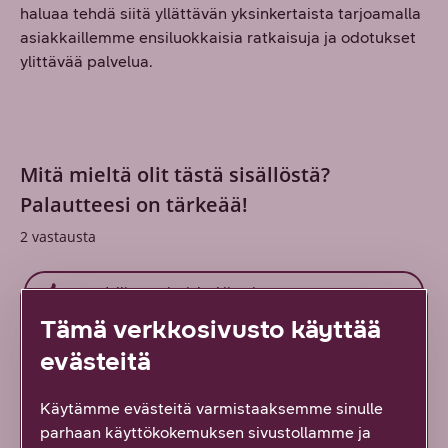
haluaa tehdä siitä yllättävän yksinkertaista tarjoamalla
asiakkaillemme ensiluokkaisia ratkaisuja ja odotukset
ylittävää palvelua.
Mitä mieltä olit tästä sisällöstä?
Palautteesi on tärkeää!
2
vastausta
Hyödyllinen tai mielenkiintoinen
Tämä verkkosivusto käyttää
Löysin etsimäni
evästeitä
En löytänyt etsimääni
Käytämme evästeitä varmistaaksemme sinulle
parhaan käyttökokemuksen sivustollamme ja
Ei hyödytä, ei vastannut odotuksiani