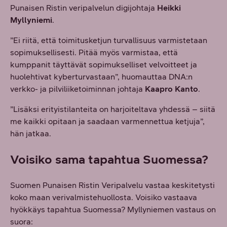
Punaisen Ristin veripalvelun digijohtaja
Heikki
Myllyniemi
.
”Ei riitä, että toimitusketjun turvallisuus varmistetaan
sopimuksellisesti. Pitää myös varmistaa, että
kumppanit täyttävät sopimukselliset velvoitteet ja
huolehtivat kyberturvastaan”, huomauttaa DNA:n
verkko- ja pilviliiketoiminnan johtaja
Kaapro Kanto
.
”Lisäksi erityistilanteita on harjoiteltava yhdessä – siitä
me kaikki opitaan ja saadaan varmennettua ketjuja”,
hän jatkaa.
Voisiko sama tapahtua Suomessa?
Suomen Punaisen Ristin Veripalvelu vastaa keskitetysti
koko maan verivalmistehuollosta. Voisiko vastaava
hyökkäys tapahtua Suomessa? Myllyniemen vastaus on
suora: