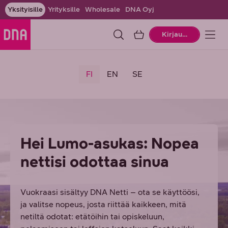
Yksityisille
Yrityksille
Wholesale
DNA Oyj
Ostoskori
Kirjaudu
FI
EN
SE
Hei Lumo-asukas: Nopea
nettisi odottaa sinua
Vuokraasi sisältyy DNA Netti – ota se käyttöösi,
ja valitse nopeus, josta riittää kaikkeen, mitä
netiltä odotat: etätöihin tai opiskeluun,