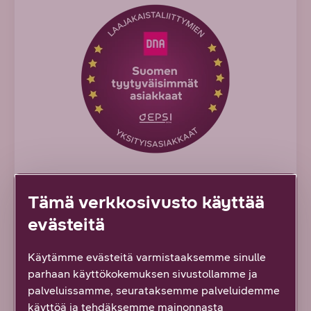
Tämä verkkosivusto käyttää
EPSI Ratingin asiakastyytyväisyystutkimus
evästeitä
DNA:lla on tyytyväisimmät
laajakaista-asiakkaat
Käytämme evästeitä varmistaaksemme sinulle
parhaan käyttökokemuksen sivustollamme ja
palveluissamme, seurataksemme palveluidemme
Meillä on Suomen tyytyväisimmät
käyttöä ja tehdäksemme mainonnasta
laajakaistaliittymien yksityisasiakkaat* – jo toista