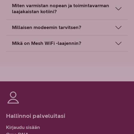
Miten varmistan nopean ja toimintavarman
laajakaistan kotiini?
Millaisen modeemin tarvitsen?
Mikä on Mesh WiFi -laajennin?
Hallinnoi palveluitasi
Kirjaudu sisään