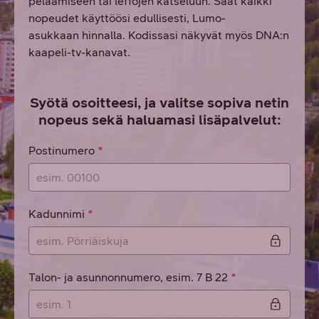
pelaamiseen tai leffojen katseluun. Saat kaikki
nopeudet käyttöösi edullisesti, Lumo-
asukkaan hinnalla. Kodissasi näkyvät myös DNA:n
kaapeli-tv-kanavat.
Syötä osoitteesi, ja valitse sopiva netin
nopeus sekä haluamasi lisäpalvelut:
Osoitetiedot
Postinumero
Kadunnimi
Talon- ja asunnonnumero, esim. 7 B 22