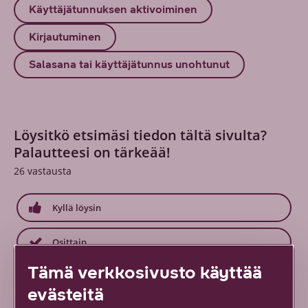
Käyttäjätunnuksen aktivoiminen
Kirjautuminen
Salasana tai käyttäjätunnus unohtunut
Löysitkö etsimäsi tiedon tältä sivulta?
Palautteesi on tärkeää!
26
vastausta
Kyllä löysin
Osittain
Tämä verkkosivusto käyttää
En lainkaan
evästeitä