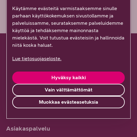
Vähän epäselvää
Käytämme evästeitä varmistaaksemme sinulle
parhaan käyttökokemuksen sivustollamme ja
palveluissamme, seurataksemme palveluidemme
käyttöä ja tehdäksemme mainonnasta
mielekästä. Voit tutustua evästeisiin ja hallinnoida
niitä koska haluat.
Lue tietosuojaseloste.
Hallinnoi palveluitasi
Hyväksy kaikki
Kirjaudu YritysDNA:han
Hanki tunnukset
Vain välttämättömät
Muokkaa evästeasetuksia
Asiakaspalvelu