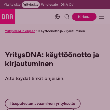
Yksityisille
Yrityksille
Wholesale
DNA Oyj
Change language. Current la
Kirjaudu
YritysDNA:n ohjeet
Käyttöönotto ja kirjautuminen
YritysDNA: käyttöönotto ja
kirjautuminen
Alta löydät linkit ohjeisiin.
Itsepalvelun avaaminen yritykselle