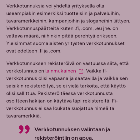
Verkkotunnuksia voi yhdellä yrityksellä olla
useampiakin esimerkiksi tuotteisiin ja palveluihin,
tavaramerkkeihin, kampanjoihin ja sloganeihin liittyen.
Verkkotunnuspäätteitä kuten .fi, .com, .eu jne. on
valtava määrä, niihinkin pitää perehtyä erikseen.
Yleisimmät suomalaisten yritysten verkkotunnukset
ovat edelleen .fi ja .com.
Verkkotunnuksen rekisteröivä on vastuussa siitä, että
verkkotunnus on
lainmukainen
. Vaikka fi-
verkkotunnus olisi vapaana ja saatavilla ja vaikka sen
saisikin rekisteröityä, se ei vielä tarkoita, että käyttö
olisi sallittua. Rekisteröitäessä verkkotunnusta
osoitteen hakijan on käytävä läpi rekistereitä. Fi-
verkkotunnus ei saa loukata suojattua nimeä tai
tavaramerkkiä.
Verkkotunnuksen valintaan ja
rekisteröintiin on apua.