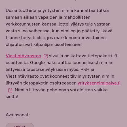
Uusia tuotteita ja yritysten nimiä kannattaa tutkia
samaan aikaan vapaiden ja mahdollisten
verkkotunnusten kanssa, jottei yllätys tule vastaan
vasta siinä vaiheessa, kun nimi on jo päätetty. Ikävä
tilanne tietysti olisi, jos markkinointi-investoinnit
ohjautuisivat kilpailijan osoitteeseen.
Viestintäviraston
sivuilla on kattava tietopaketti .fi-
osoitteista. Google-haku auttaa luonnollisesti nimiin
liittyvissä taustaselvityksissä myös. PRH ja
Viestintävirasto ovat koonneet tiiviin yritysten nimiin
liittyvän tietopaketin osoitteeseen
yrityksennimipaiva.fi
. Nimiin liittyvän pohdinnan voi aloittaa vaikka
sieltä!
Avainsanat: