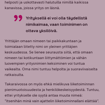
helposti ja uskottavasti halutuilla nimillä kaikissa
kanavissa, joissa yritys on läsnä.
Yrityksellä ei voi olla täydellistä
nimikaimaa, vaan toiminimen on
oltava yksilöivä.
Yrittäjän omaan nimeen tai paikkakuntaan ja
toimialaan liitetty nimi on yleinen yrittäjien
keskuudessa. Se lienee seurausta siitä, että omaan
nimeen tai kotikuntaan liittymättömien ja vähän
luovempien yritysnimien keksiminen voi tuntua
vaikealta. Oma nimi tuntuu helpolta ja suoraviivaiselta
ratkaisulta.
Takaraivossa on myös ehkä mielikuva liiketoiminnan
pienimuotoisuudesta ja henkilökeskeisyydestä. Tuntuu,
ettei yritykselle ole syytä antaa muuta nimeä:
”itsenihän minä vain ajattelin liiketoiminnallani elättää”.