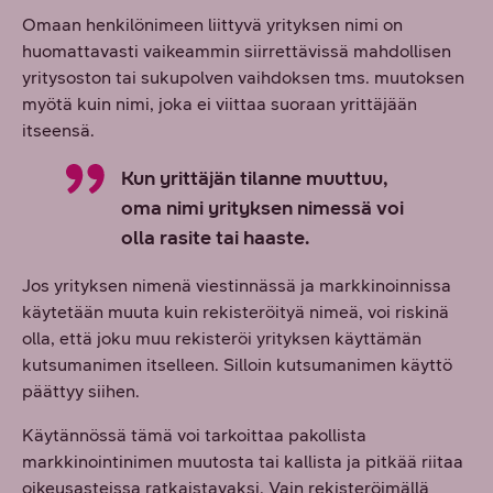
Omaan henkilönimeen liittyvä yrityksen nimi on
huomattavasti vaikeammin siirrettävissä mahdollisen
yritysoston tai sukupolven vaihdoksen tms. muutoksen
myötä kuin nimi, joka ei viittaa suoraan yrittäjään
itseensä.
Kun yrittäjän tilanne muuttuu,
oma nimi yrityksen nimessä voi
olla rasite tai haaste.
Jos yrityksen nimenä viestinnässä ja markkinoinnissa
käytetään muuta kuin rekisteröityä nimeä, voi riskinä
olla, että joku muu rekisteröi yrityksen käyttämän
kutsumanimen itselleen. Silloin kutsumanimen käyttö
päättyy siihen.
Käytännössä tämä voi tarkoittaa pakollista
markkinointinimen muutosta tai kallista ja pitkää riitaa
oikeusasteissa ratkaistavaksi. Vain rekisteröimällä