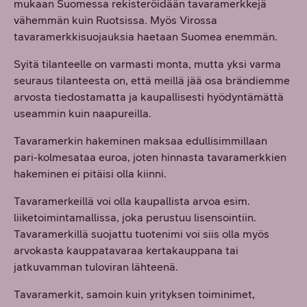
mukaan Suomessa rekisteröidään tavaramerkkejä
vähemmän kuin Ruotsissa. Myös Virossa
tavaramerkkisuojauksia haetaan Suomea enemmän.
Syitä tilanteelle on varmasti monta, mutta yksi varma
seuraus tilanteesta on, että meillä jää osa brändiemme
arvosta tiedostamatta ja kaupallisesti hyödyntämättä
useammin kuin naapureilla.
Tavaramerkin hakeminen maksaa edullisimmillaan
pari-kolmesataa euroa, joten hinnasta tavaramerkkien
hakeminen ei pitäisi olla kiinni.
Tavaramerkeillä voi olla kaupallista arvoa esim.
liiketoimintamallissa, joka perustuu lisensointiin.
Tavaramerkillä suojattu tuotenimi voi siis olla myös
arvokasta kauppatavaraa kertakauppana tai
jatkuvamman tuloviran lähteenä.
Tavaramerkit, samoin kuin yrityksen toiminimet,