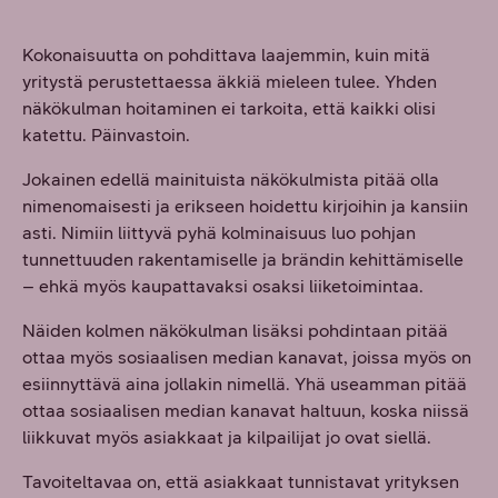
Kokonaisuutta on pohdittava laajemmin, kuin mitä
yritystä perustettaessa äkkiä mieleen tulee. Yhden
näkökulman hoitaminen ei tarkoita, että kaikki olisi
katettu. Päinvastoin.
Jokainen edellä mainituista näkökulmista pitää olla
nimenomaisesti ja erikseen hoidettu kirjoihin ja kansiin
asti. Nimiin liittyvä pyhä kolminaisuus luo pohjan
tunnettuuden rakentamiselle ja brändin kehittämiselle
– ehkä myös kaupattavaksi osaksi liiketoimintaa.
Näiden kolmen näkökulman lisäksi pohdintaan pitää
ottaa myös sosiaalisen median kanavat, joissa myös on
esiinnyttävä aina jollakin nimellä. Yhä useamman pitää
ottaa sosiaalisen median kanavat haltuun, koska niissä
liikkuvat myös asiakkaat ja kilpailijat jo ovat siellä.
Tavoiteltavaa on, että asiakkaat tunnistavat yrityksen