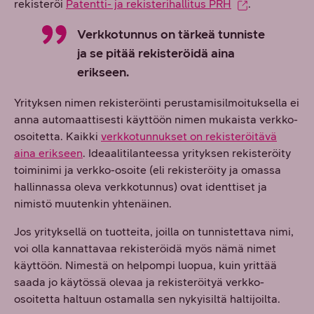
rekisteröi
Patentti- ja rekisterihallitus PRH
.
Verkkotunnus on tärkeä tunniste
ja se pitää rekisteröidä aina
erikseen.
Yrityksen nimen rekisteröinti perustamisilmoituksella ei
anna automaattisesti käyttöön nimen mukaista verkko-
osoitetta. Kaikki
verkkotunnukset on rekisteröitävä
aina erikseen
. Ideaalitilanteessa yrityksen rekisteröity
toiminimi ja verkko-osoite (eli rekisteröity ja omassa
hallinnassa oleva verkkotunnus) ovat identtiset ja
nimistö muutenkin yhtenäinen.
Jos yrityksellä on tuotteita, joilla on tunnistettava nimi,
voi olla kannattavaa rekisteröidä myös nämä nimet
käyttöön. Nimestä on helpompi luopua, kuin yrittää
saada jo käytössä olevaa ja rekisteröityä verkko-
osoitetta haltuun ostamalla sen nykyisiltä haltijoilta.