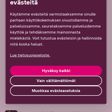
evästeitä
Samasta aiheesta
Käytämme evästeitä varmistaaksemme sinulle
parhaan käyttökokemuksen sivustollamme ja
Kasvun tekijät: Argimarket ottaa rohkean
palveluissamme, seurataksemme palveluidemme
askeleen kohti maanlaajuisia markkinoita
käyttöä ja tehdäksemme mainonnasta
mielekästä. Voit tutustua evästeisiin ja hallinnoida
7/2026
DNA Yrityksille
niitä koska haluat.
Suomesta seuraava tekoälyn edelläkävijä? AI
Lue tietosuojaseloste.
Finlandin johtajan eväät globaaliin kasvuun
6/2026
DNA Yrityksille
Hyväksy kaikki
”Kasvu vaatii epäonnistumisten
Vain välttämättömät
normalisointia” – Suomen kasvuyrityskentän
Muokkaa evästeasetuksia
nykytila Amel Gailyn näkökulmasta
6/2026
DNA Yrityksille