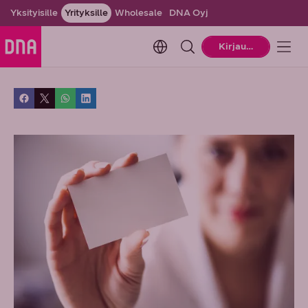
Yksityisille
Yrityksille
Wholesale
DNA Oyj
Change language. Current la
Kirjaudu