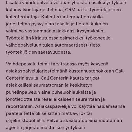
Lisäksi vaihdepalvelu voidaan yhdistää osaksi yrityksen
kulunvalvontajärjestelmää, CRM:ää tai työntekijöiden
kalenteritietoja. Kalenteri-integraation avulla
järjestelmä pysyy ajan tasalla ja tietää, kuka on
valmiina vastaamaan asiakkaasi kysymyksiin.
Työntekijän kirjautuessa esimerkiksi työkoneelle,
vaihdepalveluun tulee automaattisesti tieto
työntekijöiden saatavuudesta.
Vaihdepalvelu toimii tarvittaessa myös kevyenä
asiakaspalvelujärjestelmänä kustannustehokkaan Call
Centerin avulla. Call Centerin kautta tarjoat
asiakkaillesi saumattoman ja keskitetyn
puhelinpalvelun aina puheluohjauksista ja
jonotiedotteista reaaliaikaiseen seurantaan ja
raportointiin. Asiakaspalvelija voi käyttää haluamaansa
päätelaitetta oli se sitten matka-, ip- tai
ohjelmistopuhelin. Palvelu skaalautuu aina muutaman
agentin järjestelmästä ison yrityksen