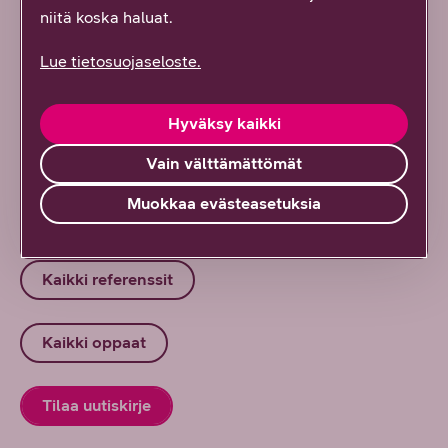
niitä koska haluat.
Tavoitteena entistä toimivampi
Lue tietosuojaseloste.
asiakaspalvelu? Helppokäyttöinen
mobiilisovellus auttaa sekä yritystä että
asiakasta
Hyväksy kaikki
1/2026
DNA Yrityksille
Vain välttämättömät
Muokkaa evästeasetuksia
Kaikki artikkelit ja blogit
Kaikki referenssit
Kaikki oppaat
Tilaa uutiskirje