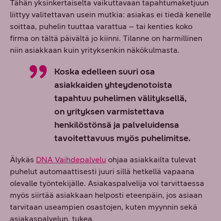
Tähän yksinkertaiselta vaikuttavaan tapahtumaketjuun
liittyy valitettavan usein mutkia: asiakas ei tiedä kenelle
soittaa, puhelin tuuttaa varattua – tai kenties koko
firma on tältä päivältä jo kiinni. Tilanne on harmillinen
niin asiakkaan kuin yrityksenkin näkökulmasta.
Koska edelleen suuri osa
asiakkaiden yhteydenotoista
tapahtuu puhelimen välityksellä,
on yrityksen varmistettava
henkilöstönsä ja palveluidensa
tavoitettavuus myös puhelimitse.
Älykäs
DNA Vaihdepalvelu
ohjaa asiakkailta tulevat
puhelut automaattisesti juuri sillä hetkellä vapaana
olevalle työntekijälle. Asiakaspalvelija voi tarvittaessa
myös siirtää asiakkaan helposti eteenpäin, jos asiaan
tarvitaan useampien osastojen, kuten myynnin sekä
asiakaspalvelun, tukea.