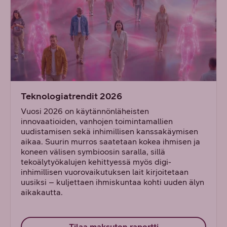
Teknologiatrendit 2026
Vuosi 2026 on käytännönläheisten
innovaatioiden, vanhojen toimintamallien
uudistamisen sekä inhimillisen kanssakäymisen
aikaa. Suurin murros saatetaan kokea ihmisen ja
koneen välisen symbioosin saralla, sillä
tekoälytyökalujen kehittyessä myös digi-
inhimillisen vuorovaikutuksen lait kirjoitetaan
uusiksi – kuljettaen ihmiskuntaa kohti uuden älyn
aikakautta.
Tilaa maksuton raportti