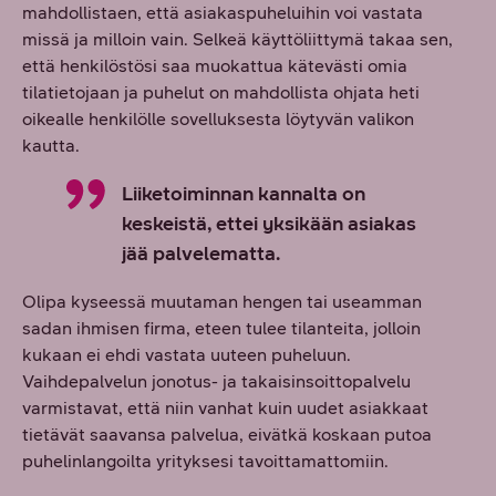
mahdollistaen, että asiakaspuheluihin voi vastata
missä ja milloin vain. Selkeä käyttöliittymä takaa sen,
että henkilöstösi saa muokattua kätevästi omia
tilatietojaan ja puhelut on mahdollista ohjata heti
oikealle henkilölle sovelluksesta löytyvän valikon
kautta.
Liiketoiminnan kannalta on
keskeistä, ettei yksikään asiakas
jää palvelematta.
Olipa kyseessä muutaman hengen tai useamman
sadan ihmisen firma, eteen tulee tilanteita, jolloin
kukaan ei ehdi vastata uuteen puheluun.
Vaihdepalvelun jonotus- ja takaisinsoittopalvelu
varmistavat, että niin vanhat kuin uudet asiakkaat
tietävät saavansa palvelua, eivätkä koskaan putoa
puhelinlangoilta yrityksesi tavoittamattomiin.