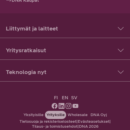
DNA Kaupat
Liittymät ja laitteet
Yritysratkaisut
Teknologia nyt
FI
EN
SV
Yksityisille
Yrityksille
Wholesale
DNA Oyj
Tietosuoja ja rekisteriselosteet
|
Evästeasetukset
|
Tilaus- ja toimistusehdot
|
DNA 2026