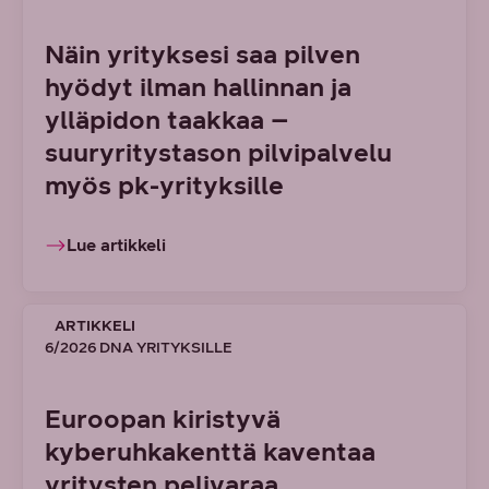
Näin yrityksesi saa pilven
hyödyt ilman hallinnan ja
ylläpidon taakkaa –
suuryritystason pilvipalvelu
myös pk-yrityksille
Lue artikkeli
ARTIKKELI
6/2026 DNA YRITYKSILLE
Euroopan kiristyvä
kyberuhkakenttä kaventaa
yritysten pelivaraa