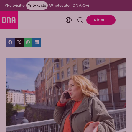
Yksityisille
Yrityksille
Wholesale
DNA Oyj
Change language. Current la
Kirjaudu