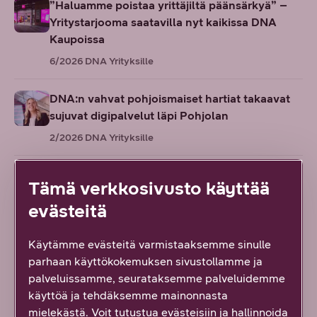
”Haluamme poistaa yrittäjiltä päänsärkyä” –
Yritystarjooma saatavilla nyt kaikissa DNA
Kaupoissa
6/2026
DNA Yrityksille
DNA:n vahvat pohjoismaiset hartiat takaavat
sujuvat digipalvelut läpi Pohjolan
2/2026
DNA Yrityksille
Tiedätkö, miksi yritykseesi soitetaan? Älykäs
Tämä verkkosivusto käyttää
keskusteleva botti parantaa asiakaspalvelun
evästeitä
laatua
2/2026
DNA Yrityksille
Käytämme evästeitä varmistaaksemme sinulle
parhaan käyttökokemuksen sivustollamme ja
Sota ei pysäytä liiketoimintaa – Pysyykö
palveluissamme, seurataksemme palveluidemme
yrityksesi toimintakykyisenä kriisin keskellä?
käyttöä ja tehdäksemme mainonnasta
2/2026
Seppo Pekonen
mielekästä. Voit tutustua evästeisiin ja hallinnoida