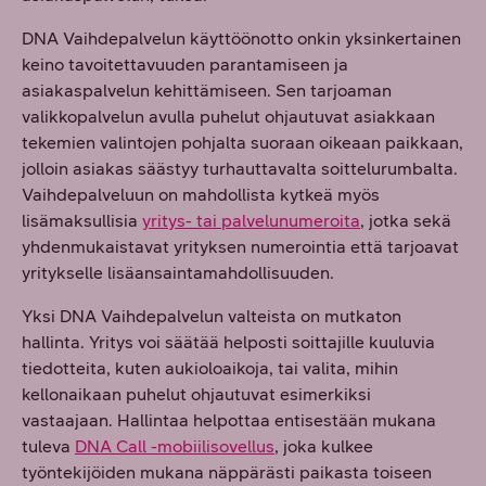
DNA Vaihdepalvelun käyttöönotto onkin yksinkertainen
keino tavoitettavuuden parantamiseen ja
asiakaspalvelun kehittämiseen. Sen tarjoaman
valikkopalvelun avulla puhelut ohjautuvat asiakkaan
tekemien valintojen pohjalta suoraan oikeaan paikkaan,
jolloin asiakas säästyy turhauttavalta soittelurumbalta.
Vaihdepalveluun on mahdollista kytkeä myös
lisämaksullisia
yritys- tai palvelunumeroita
, jotka sekä
yhdenmukaistavat yrityksen numerointia että tarjoavat
yritykselle lisäansaintamahdollisuuden.
Yksi DNA Vaihdepalvelun valteista on mutkaton
hallinta. Yritys voi säätää helposti soittajille kuuluvia
tiedotteita, kuten aukioloaikoja, tai valita, mihin
kellonaikaan puhelut ohjautuvat esimerkiksi
vastaajaan. Hallintaa helpottaa entisestään mukana
tuleva
DNA Call -mobiilisovellus
, joka kulkee
työntekijöiden mukana näppärästi paikasta toiseen