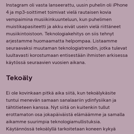
Instagram oli vasta lanseerattu, uusin puhelin oli iPhone
4 ja mp3-soittimet toimivat vielä rautaisen kovia
vempaimina musiikinkuunteluun, kun puhelimen
muistikapasiteetti ja akku eivät usein vielä riittäneet
musiikintoistoon. Teknologiakehitys on siis tehnyt
arjestamme huomaamatta helpompaa. Listaamme
seuraavaksi muutaman teknologiatrendin, jotka tulevat
luultavasti korostumaan entisestään ihmisten arkisessa
käytössä seuraavien vuosien aikana.
Tekoäly
Ei ole kovinkaan pitkä aika siitä, kun tekoälykäsite
tuntui menevän samaan sanalaariin ydinfysiikan ja
tähtitieteen kanssa. Nyt siitä on kuitenkin tullut
erottamaton osa jokapäiväistä elämäämme ja samalla
aikamme suurimpia teknologiamullistuksia.
Käytännössä tekoälyllä tarkoitetaan koneen kykyä