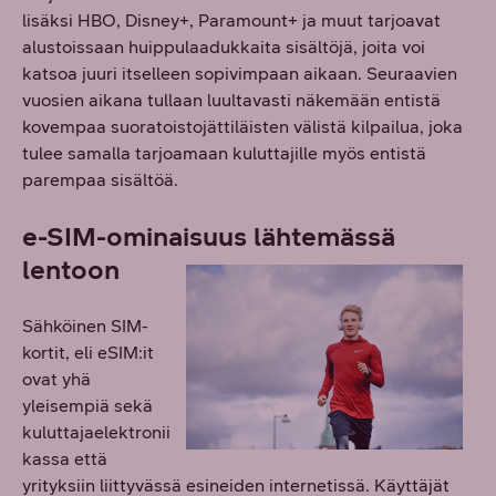
lisäksi HBO, Disney+, Paramount+ ja muut tarjoavat
alustoissaan huippulaadukkaita sisältöjä, joita voi
katsoa juuri itselleen sopivimpaan aikaan. Seuraavien
vuosien aikana tullaan luultavasti näkemään entistä
kovempaa suoratoistojättiläisten välistä kilpailua, joka
tulee samalla tarjoamaan kuluttajille myös entistä
parempaa sisältöä.
e-SIM-ominaisuus lähtemässä
lentoon
Sähköinen SIM-
kortit, eli eSIM:it
ovat yhä
yleisempiä sekä
kuluttajaelektronii
kassa että
yrityksiin liittyvässä esineiden internetissä. Käyttäjät