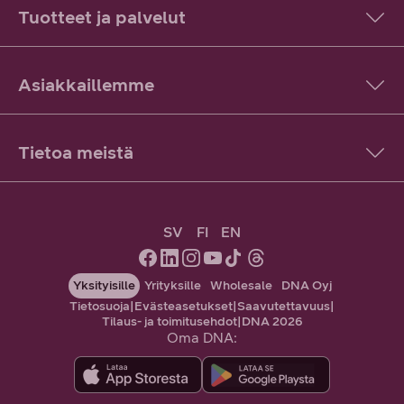
Tuotteet ja palvelut
Asiakkaillemme
Tietoa meistä
SV
FI
EN
Yksityisille
Yrityksille
Wholesale
DNA Oyj
Tietosuoja
|
Evästeasetukset
|
Saavutettavuus
|
Tilaus- ja toimitusehdot
|
DNA 2026
Oma DNA: