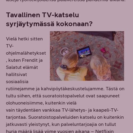
Tavallinen TV-katselu
syrjäytymässä kokonaan?
Vielä hetki sitten
TV-
ohjelmalähetykset
, kuten Frendit ja
Salatut elämät
hallitsivat
sosiaalisia
rutiinejamme ja kahvipöytäkeskustelujamme. Tästä on
tultu siihen, että suoratoistopalvelut ovat saapuneet
olohuoneisiimme, kuitenkin vielä
vain täydentäen vankkaa TV-lähetys- ja kaapeli-TV-
tarjontaa. Suoratoistopalveluiden katselu on kuitenkin
jatkuvasti yleistynyt, kun palveluntarjoajia on tullut
hurja määrä lisää viime vuosien aikana – Netflixin