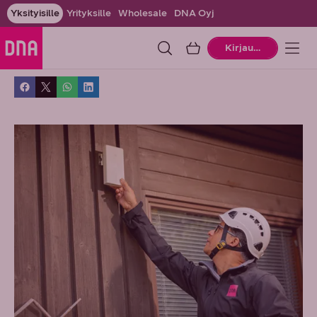
Yksityisille
Yrityksille
Wholesale
DNA Oyj
Ostoskori
Kirjaudu