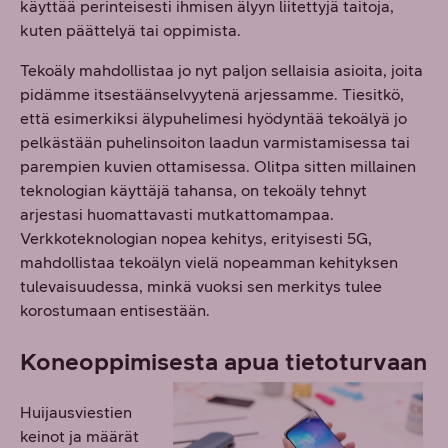
käyttää perinteisesti ihmisen älyyn liitettyjä taitoja,
kuten päättelyä tai oppimista.
Tekoäly mahdollistaa jo nyt paljon sellaisia asioita, joita
pidämme itsestäänselvyytenä arjessamme. Tiesitkö,
että esimerkiksi älypuhelimesi hyödyntää tekoälyä jo
pelkästään puhelinsoiton laadun varmistamisessa tai
parempien kuvien ottamisessa. Olitpa sitten millainen
teknologian käyttäjä tahansa, on tekoäly tehnyt
arjestasi huomattavasti mutkattomampaa.
Verkkoteknologian nopea kehitys, erityisesti 5G,
mahdollistaa tekoälyn vielä nopeamman kehityksen
tulevaisuudessa, minkä vuoksi sen merkitys tulee
korostumaan entisestään.
Koneoppimisesta apua tietoturvaan
Huijausviestien
keinot ja määrät