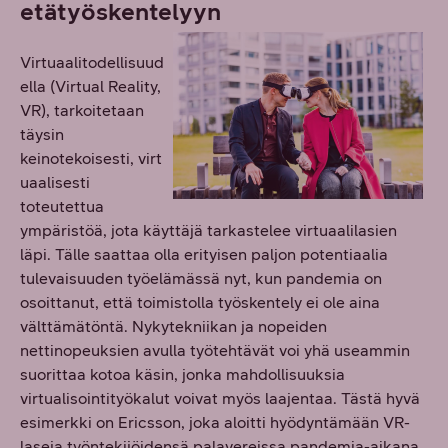
etätyöskentelyyn
Virtuaalitodellisuud
ella (Virtual Reality,
VR), tarkoitetaan
täysin
keinotekoisesti, virt
uaalisesti
toteutettua
ympäristöä, jota käyttäjä tarkastelee virtuaalilasien
läpi. Tälle saattaa olla erityisen paljon potentiaalia
tulevaisuuden työelämässä nyt, kun pandemia on
osoittanut, että toimistolla työskentely ei ole aina
välttämätöntä. Nykytekniikan ja nopeiden
nettinopeuksien avulla työtehtävät voi yhä useammin
suorittaa kotoa käsin, jonka mahdollisuuksia
virtualisointityökalut voivat myös laajentaa. Tästä hyvä
esimerkki on Ericsson, joka aloitti hyödyntämään VR-
laseja työntekijöidensä palavereissa pandemia-aikana.