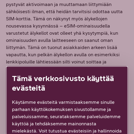
pystyvät aktivoimaan ja muuttamaan liittymiään
sähköisesti ilman, että heidän tarvitsisi odottaa uutta
SIM-korttia. Tämä on näkynyt myös älykellojen
nousevassa kysynnässä – eSIM-ominaisuudella
varustetut älykellot ovat olleet yhä kysytympiä, kun
ominaisuuden avulla laitteeseen on saanut oman
liittymän. Tämä on tuonut asiakkaiden arkeen lisää
vapautta, kun pelkän älykellon avulla on esimerkiksi
lenkkipoluille lähtiessään silti voinut soittaa ja
vastaanottaa puheluita, lähettää ja vastaanottaa
viestejä sekä kuunnella musiikkia tai äänikirjoja. DNA:n
Tämä verkkosivusto käyttää
teettämän tutkimuksen mukaan jo joka kolmannella
evästeitä
suomalaisella on käytössään älykello tai
aktiivisuusranneke.
Käytämme evästeitä varmistaaksemme sinulle
parhaan käyttökokemuksen sivustollamme ja
Unen ja hyvinvoinnin seuraaminen
palveluissamme, seurataksemme palveluidemme
käyttöä ja tehdäksemme mainonnasta
Aktiivisuutta ja
mielekästä. Voit tutustua evästeisiin ja hallinnoida