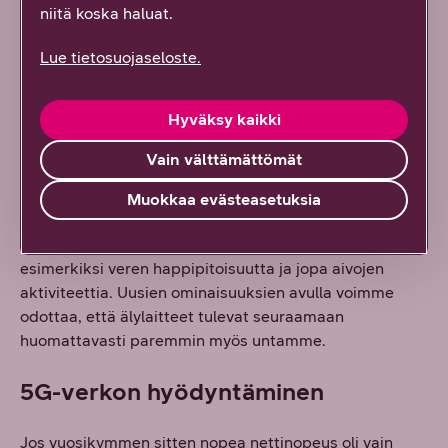
hyvinvointia
niitä koska haluat.
mittaavat laitteet
ovat ryhtyneet
Lue tietosuojaseloste.
panostamaan yhä
enemmän myös
Hyväksy kaikki
unenseurantaan.
Vaikka aktiivisuuslaitteet mittaavatkin usein jo myös
Vain välttämättömät
unta, on näiden mittaustarkkuus ja laatu saattanut
vaihdella suuresti. Markkinoille on hiljattain
Muokkaa evästeasetuksia
saapumassa useita hyvinvointilaitteita, jotka eivät
mittaa pelkästään pulssia ja liikettä, vaan myös
esimerkiksi veren happipitoisuutta ja jopa aivojen
aktiviteettia. Uusien ominaisuuksien avulla voimme
odottaa, että älylaitteet tulevat seuraamaan
huomattavasti paremmin myös untamme.
5G-verkon hyödyntäminen
Jos vuosikymmen sitten nopea nettinopeus oli vain