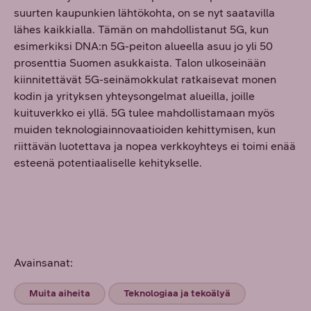
suurten kaupunkien lähtökohta, on se nyt saatavilla
lähes kaikkialla. Tämän on mahdollistanut 5G, kun
esimerkiksi DNA:n 5G-peiton alueella asuu jo yli 50
prosenttia Suomen asukkaista. Talon ulkoseinään
kiinnitettävät 5G-seinämokkulat ratkaisevat monen
kodin ja yrityksen yhteysongelmat alueilla, joille
kuituverkko ei yllä. 5G tulee mahdollistamaan myös
muiden teknologiainnovaatioiden kehittymisen, kun
riittävän luotettava ja nopea verkkoyhteys ei toimi enää
esteenä potentiaaliselle kehitykselle.
Avainsanat:
Muita aiheita
Teknologiaa ja tekoälyä