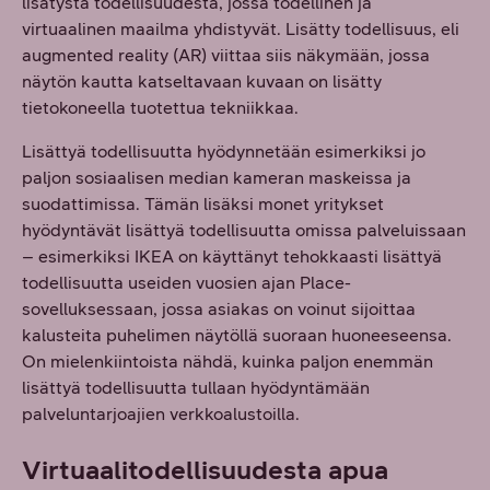
lisätystä todellisuudesta, jossa todellinen ja
virtuaalinen maailma yhdistyvät. Lisätty todellisuus, eli
augmented reality (AR) viittaa siis näkymään, jossa
näytön kautta katseltavaan kuvaan on lisätty
tietokoneella tuotettua tekniikkaa.
Lisättyä todellisuutta hyödynnetään esimerkiksi jo
paljon sosiaalisen median kameran maskeissa ja
suodattimissa. Tämän lisäksi monet yritykset
hyödyntävät lisättyä todellisuutta omissa palveluissaan
– esimerkiksi IKEA on käyttänyt tehokkaasti lisättyä
todellisuutta useiden vuosien ajan Place-
sovelluksessaan, jossa asiakas on voinut sijoittaa
kalusteita puhelimen näytöllä suoraan huoneeseensa.
On mielenkiintoista nähdä, kuinka paljon enemmän
lisättyä todellisuutta tullaan hyödyntämään
palveluntarjoajien verkkoalustoilla.
Virtuaalitodellisuudesta apua