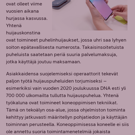
ovat olleet viime
vuosien aikana
hurjassa kasvussa.
Yhtenä
huijauskonstina
ovat toimineet puhelinhuijaukset, jossa uhri saa lyhyen
soiton epätavallisesta numerosta. Takaisinsoitetuista
puheluista saatetaan periä suuria palvelumaksuja,
jotka käyttäjä joutuu maksamaan.
Asiakkaidensa suojelemiseksi operaattorit tekevät
paljon työtä huijauspuheluiden torjumiseksi –
esimerkiksi vain vuoden 2020 joulukuussa DNA esti yli
700 000 ulkomailta tullutta huijauspuhelua. Yhtenä
työkaluna ovat toimineet koneoppimisen tekniikat.
Tämä on tekoälyn osa-alue, jossa ohjelmiston toiminta
kehittyy jatkuvasti määritellyn pohjatiedon ja käyttäjän
toiminnan perusteella. Koneoppimisessa koneelle ei siis
ole annettu suoria toimintamenetelmiä jokaista