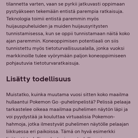
tilannetta varten, vaan se pyrkii jatkuvasti oppimaan
pystyäkseen tekemään entistä parempia ratkaisuja.
Teknologia toimii entistä paremmin myös
huijauspuheluiden ja muiden huijausyritysten
tunnistamisessa, kun se oppii tunnistamaan näitä koko
ajan paremmin. Koneoppimisen potentiaali on siis
tunnistettu myös tietoturvallisuusalalla, jonka vuoksi
markkinoille tulee vyörymään paljon koneoppimiseen
pohjautuvia tietoturvaratkaisuja.
Lisätty todellisuus
Muistatko, kuinka muutama vuosi sitten koko maailma
hullaantui Pokemon Go -puhelinpelistä? Pelissä pelaaja
tarkastelee oikeaa maailmaa puhelimen näytön läpi ja
voi pyydystää ja kouluttaa virtuaalisia Pokemon-
hahmoja, jotka ilmestyvät puhelimen näytölle pelaajan
liikkuessa eri paikoissa. Tämä on hyvä esimerkki