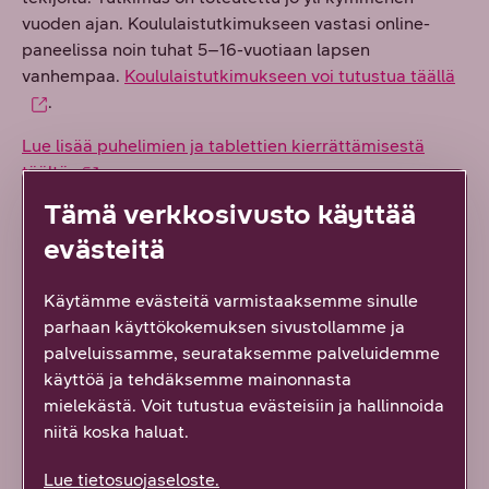
vuoden ajan. Koululaistutkimukseen vastasi online-
paneelissa noin tuhat 5–16-vuotiaan lapsen
vanhempaa.
Koululaistutkimukseen voi tutustua täällä
.
Lue lisää puhelimien ja tablettien kierrättämisestä
täältä.
Tämä verkkosivusto käyttää
evästeitä
Avainsanat:
Vastuullisuutta ja huolenpitoa
Muita aiheita
Käytämme evästeitä varmistaaksemme sinulle
parhaan käyttökokemuksen sivustollamme ja
palveluissamme, seurataksemme palveluidemme
käyttöä ja tehdäksemme mainonnasta
mielekästä. Voit tutustua evästeisiin ja hallinnoida
niitä koska haluat.
Lue tietosuojaseloste.