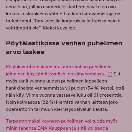
ennallaan, jolloin esimerkiksi laitteen näyttö on niin
kirkas ja akunkesto yhtä pitkä kuin laitevalmistaja on
tarkoittanut. Tarvikeosilla korjatuissa laitteissa näin ei
välttämättä ole”, Kieksi kuvailee.
Pöytälaatikossa vanhan puhelimen
arvo laskee
Koululaistutkimuksen mukaan vanhan puhelimen
jääminen käyttämättömäksi on vähenemässä.
Silti
myös tänä vuonna uuden puhelimen lapselleen
hankkineista vanhemmista yli puolet (54 %) kertoi, että
näin käy. Viime vuonna vastaava luku oli 61 prosenttia.
Noin kolmasosa (32 %) kierrätti vanhan laitteen joko
operaattorin tai muun kierrätyspalvelun kautta.
Tarpeettomaksi käyneen puhelimen voi tuoda myös
mihin tahansa DNA Kauppaan ja siitä voi saada