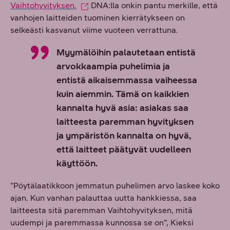
Vaihtohyvityksen.
DNA:lla onkin pantu merkille, että
vanhojen laitteiden tuominen kierrätykseen on
selkeästi kasvanut viime vuoteen verrattuna.
Myymälöihin palautetaan entistä
arvokkaampia puhelimia ja
entistä aikaisemmassa vaiheessa
kuin aiemmin. Tämä on kaikkien
kannalta hyvä asia: asiakas saa
laitteesta paremman hyvityksen
ja ympäristön kannalta on hyvä,
että laitteet päätyvät uudelleen
käyttöön.
”Pöytälaatikkoon jemmatun puhelimen arvo laskee koko
ajan. Kun vanhan palauttaa uutta hankkiessa, saa
laitteesta sitä paremman Vaihtohyvityksen, mitä
uudempi ja paremmassa kunnossa se on”, Kieksi