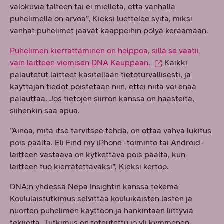
valokuvia talteen tai ei mielletä, että vanhalla
puhelimella on arvoa”, Kieksi luettelee syitä, miksi
vanhat puhelimet jäävät kaappeihin pölyä keräämään.
Puhelimen kierrättäminen on helppoa, sillä se vaatii
vain laitteen viemisen DNA Kauppaan.
Kaikki
palautetut laitteet käsitellään tietoturvallisesti, ja
käyttäjän tiedot poistetaan niin, ettei niitä voi enää
palauttaa. Jos tietojen siirron kanssa on haasteita,
siihenkin saa apua.
”Ainoa, mitä itse tarvitsee tehdä, on ottaa vahva lukitus
pois päältä. Eli Find my iPhone -toiminto tai Android-
laitteen vastaava on kytkettävä pois päältä, kun
laitteen tuo kierrätettäväksi”, Kieksi kertoo.
DNA:n yhdessä Nepa Insightin kanssa tekemä
Koululaistutkimus selvittää kouluikäisten lasten ja
nuorten puhelimen käyttöön ja hankintaan liittyviä
tekijöitä. Tutkimus on toteutettu jo yli kymmenen