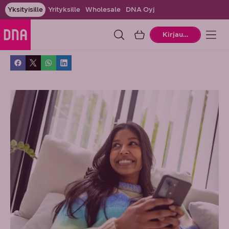
Yksityisille
Yrityksille
Wholesale
DNA Oyj
Ostoskori
Kirjaudu