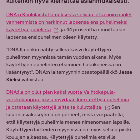
kuitenkin hyvä kierrättää asianmukaisesti.
DNA:n Koululaistutkimuksesta selviää, että noin puolet
vanhemmista on harkinnut lapsensa ensipuhelimeksi
käytettyä puhelinta
, ja 44 prosenttia ilmoittaakin
lapsensa ensipuhelimen olleen käytetty.
”DNA:lla onkin nähty selkeä kasvu käytettyjen
puhelinten myynnissä tämän vuoden aikana. Myös
käytettyjen puhelinten etsiminen hakukoneissa on
lisääntynyt”, DNA:n laitemyynnin osastopäällikkö
Jesse
Kieksi
vahvistaa.
DNA:lla on ollut pian kaksi vuotta Vaihtokapula-
verkkokauppa, jossa myydään kierrätettyjä puhelimia
ja ostetaan käytettyjä laitteita kuluttajilta.
Sen
suurin asiakasryhmä on perheet, mistä voi päätellä,
että käytettyjä puhelimia menee nimenomaan lapsille.
Käytettyjen laitteiden myynnissä on myös selkeä piikki
koulujen alkaessa. Käytettyjä puhelimia etsiville