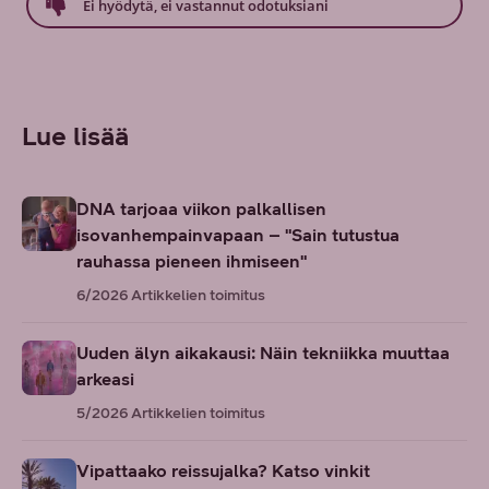
Ei hyödytä, ei vastannut odotuksiani
Lue lisää
DNA tarjoaa viikon palkallisen
isovanhempainvapaan – "Sain tutustua
rauhassa pieneen ihmiseen"
6/2026
Artikkelien toimitus
Uuden älyn aikakausi: Näin tekniikka muuttaa
arkeasi
5/2026
Artikkelien toimitus
Vipattaako reissujalka? Katso vinkit