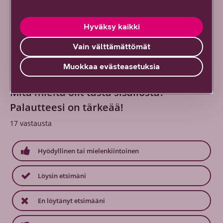
Hyväksy kaikki
Artikkelien toimitus
Vain välttämättömät
Muokkaa evästeasetuksia
Mitä mieltä olit tästä sisällöstä?
Palautteesi on tärkeää!
17
vastausta
Hyödyllinen tai mielenkiintoinen
Löysin etsimäni
En löytänyt etsimääni