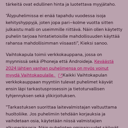
tärkeitä ovat edullinen hinta ja luotettava myyjätaho.
”Älypuhelimissa ei enää tapahdu vuodessa isoja
kehityshyppyjä, joten jopa pari–kolme vuotta sitten
julkaistu malli on useimmille riittävä. Näin ollen käytetty
puhelin tarjoaa hintatietoisille mahdollisuuden käyttää
rahansa mahdollisimman viisaasti”, Kieksi sanoo.
Vaihtokapula toimii verkkokauppana, jossa on
myynnissä sekä iPhoneja että Androideja.
Keväästä
2024 lähtien vanhan puhelimensa on myös voinut
myydä Vaihtokapulalle.
Kaikki Vaihtokapulan
verkkokauppaan myyntiin tulevat puhelimet käyvät
ensin läpi tarkastusprosessin ja tietoturvallisen
tyhjennyksen sekä ylikirjoituksen.
”Tarkastuksen suorittaa laitevalmistajan valtuuttama
huoltoliike. Jos puhelimiin tehdään korjauksia ja
vaihdetaan osia, käytetään niissä valmistajien
alkuperäisosia. Näin puhelinten ominaisuudet säilyvät