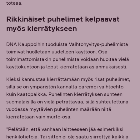
toteaa.
Rikkinäiset puhelimet kelpaavat
myös kierrätykseen
DNA Kauppoihin tuoduista Vaihtohyvitys-puhelimista
toimivat huolletaan uudelleen käyttöön. Osa
toimimattomistakin puhelimista voidaan huoltaa vielä
käyttökuntoon ja loput kierrätetään asianmukaisesti.
Kieksi kannustaa kierrättämään myös risat puhelimet,
sillä se on ympäristön kannalta parempi vaihtoehto
kuin kaatopaikka. Puhelinten kierrätyksen suhteen
suomalaisilla on vielä petrattavaa, sillä suhteutettuna
vuodessa myytävien puhelinten määrään niitä
kierrätetään vain murto-osa.
”Pelätään, että vanhaan laitteeseen jää esimerkiksi
henkilötietoja. Tai sitten ei ole saatu siirrettyä kaikkia