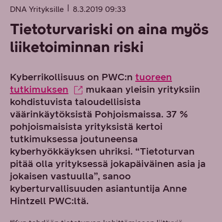
DNA Yrityksille
8.3.2019 09:33
Tietoturvariski on aina myös
liiketoiminnan riski
Kyberrikollisuus on PWC:n
tuoreen
tutkimuksen
mukaan yleisin yrityksiin
kohdistuvista taloudellisista
väärinkäytöksistä Pohjoismaissa. 37 %
pohjoismaisista yrityksistä kertoi
tutkimuksessa joutuneensa
kyberhyökkäyksen uhriksi. “Tietoturvan
pitää olla yrityksessä jokapäiväinen asia ja
jokaisen vastuulla”, sanoo
kyberturvallisuuden asiantuntija Anne
Hintzell PWC:ltä.