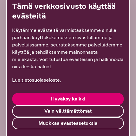
Tämä verkkosivusto käyttää
Luuletko, ettei yrityksesi kiinnosta
evästeitä
kyberrikollisia? Olet todennäköisesti väärässä
5/2026
DNA Yrityksille
Käytämme evästeitä varmistaaksemme sinulle
parhaan käyttökokemuksen sivustollamme ja
palveluissamme, seurataksemme palveluidemme
Kaikki artikkelit ja blogit
käyttöä ja tehdäksemme mainonnasta
mielekästä. Voit tutustua evästeisiin ja hallinnoida
niitä koska haluat.
Kaikki referenssit
Lue tietosuojaseloste.
Kaikki oppaat
Hyväksy kaikki
Tilaa uutiskirje
Vain välttämättömät
Muokkaa evästeasetuksia
Ota yhteyttä