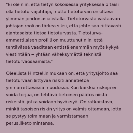
“Ei ole niin, että tietyn kokoisessa yrityksessä pitäisi
olla tietoturvajohtaja, mutta tietoturvan on oltava
ylimmän johdon asialistalla. Tietoturvasta vastaavan
johtajan rooli on tärkeä siksi, että johto saa riittävästi
ajantasaista tietoa tietoturvasta. Tietoturva-
ammattilaisen profiili on muuttunut niin, että
tehtävässä vaaditaan entistä enemmän myös kykyä
viestintään ­– yhtään väheksymättä teknistä
tietoturvaosaamista.”
Oleellista Hintzellin mukaan on, että yritysjohto saa
tietoturvaan liittyvää riskitilannetietoa
ymmärrettävässä muodossa. Kun kaikkia riskejä ei
voida torjua, on tehtävä tietoinen päätös niistä
riskeistä, jotka voidaan hyväksyä. On ratkaistava,
minkä tasoisen riskin yritys on valmis ottamaan, jotta
se pystyy toimimaan ja varmistamaan
perusliiketoimintansa.