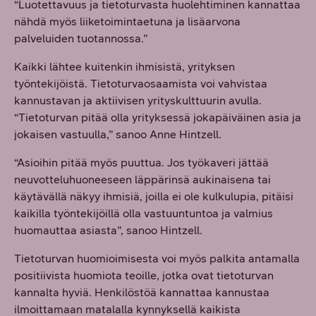
“Luotettavuus ja tietoturvasta huolehtiminen kannattaa
nähdä myös liiketoimintaetuna ja lisäarvona
palveluiden tuotannossa.”
Kaikki lähtee kuitenkin ihmisistä, yrityksen
työntekijöistä. Tietoturvaosaamista voi vahvistaa
kannustavan ja aktiivisen yrityskulttuurin avulla.
“Tietoturvan pitää olla yrityksessä jokapäiväinen asia ja
jokaisen vastuulla,” sanoo Anne Hintzell.
“Asioihin pitää myös puuttua. Jos työkaveri jättää
neuvotteluhuoneeseen läppärinsä aukinaisena tai
käytävällä näkyy ihmisiä, joilla ei ole kulkulupia, pitäisi
kaikilla työntekijöillä olla vastuuntuntoa ja valmius
huomauttaa asiasta”, sanoo Hintzell.
Tietoturvan huomioimisesta voi myös palkita antamalla
positiivista huomiota teoille, jotka ovat tietoturvan
kannalta hyviä. Henkilöstöä kannattaa kannustaa
ilmoittamaan matalalla kynnyksellä kaikista