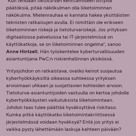
“Kun tehdään tietoturvan kehittämiseen liittyviä
päätöksiä, pitää näkökulman olla liiketoiminnan
näkökulma. Mielenrauhaa ei kannata hakea yksittäisten
teknisten ratkaisujen avulla. Ei nimittäin ole erikseen
liiketoiminnan riskejä ja tietoturvariskejä. Jos yrityksen
digitaalisissa palveluissa tai IT-järjestelmissä on
käyttökatkoja, se on liiketoiminnan ongelma“, sanoo
Anne Hintzell
. Hän työskentelee kyberturvallisuuden
asiantuntijana PwC:n riskienhallinnan yksikössä.
Yritysjohdon on ratkaistava, ovatko keinot suojautua
kyberhyökkäyksiltä oikeassa suhteessa yrityksen
arvioimaan uhkaan ja suojattavien kohteiden arvoon.
Tietoturva-asiantuntijoiden vastuulla on kertoa johdolle
kyberhyökkäysten vaikutuksista liiketoimintaan.
Johdon taas tulee päättää hyväksyttävä riskitaso.
Kuinka pitkä käyttökatko liiketoimintakriittisessä
järjestelmässä voidaan hyväksyä? Entä jos yritys ei
vaikka pysty lähettämään laskuja kahteen päivään?