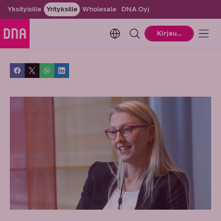
Yksityisille
Yrityksille
Wholesale
DNA Oyj
Change language. Current la
Kirjaudu