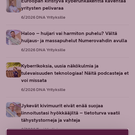
Euroopan kiristyvä kyberuhkakenttä kaventaa
yritysten pelivaraa
6/2026
DNA Yrityksille
Haloo – huijari vai harmiton puhelu? Vältä
huijaus- ja massapuhelut Numerovahdin avulla
6/2026
DNA Yrityksille
Kyberrikoksia, uusia näkökulmia ja
tulevaisuuden teknologiaa! Näitä podcasteja et
voi missata
6/2026
DNA Yrityksille
Jykevät kivimuurit eivät enää suojaa
linnoitustasi hyökkääjiltä – tietoturva vaatii
tähystystorneja ja vahteja
6/2026
Toni Vartiainen