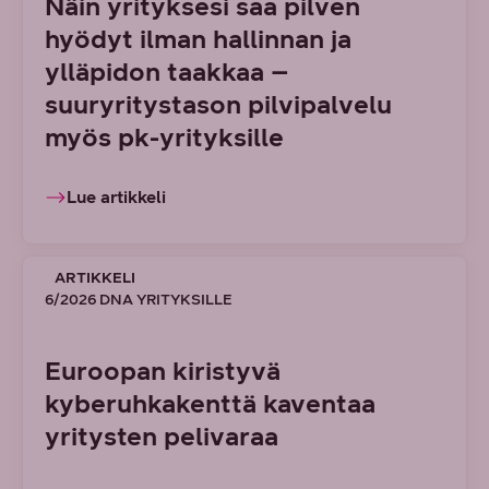
Näin yrityksesi saa pilven
hyödyt ilman hallinnan ja
ylläpidon taakkaa –
suuryritystason pilvipalvelu
myös pk-yrityksille
Lue artikkeli
ARTIKKELI
6/2026 DNA YRITYKSILLE
Euroopan kiristyvä
kyberuhkakenttä kaventaa
yritysten pelivaraa