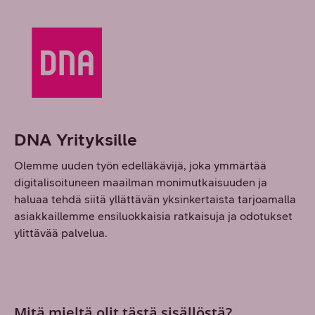
DNA Yrityksille
Olemme uuden työn edelläkävijä, joka ymmärtää
digitalisoituneen maailman monimutkaisuuden ja
haluaa tehdä siitä yllättävän yksinkertaista tarjoamalla
asiakkaillemme ensiluokkaisia ratkaisuja ja odotukset
ylittävää palvelua.
Mitä mieltä olit tästä sisällöstä?