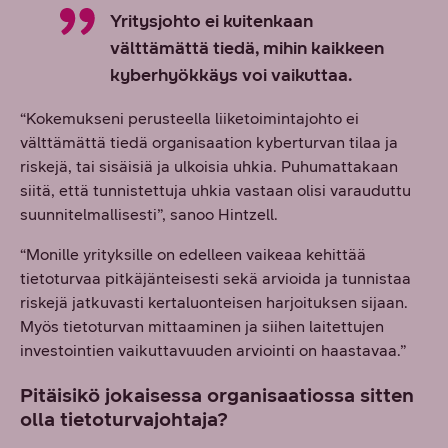
Yritysjohto ei kuitenkaan
välttämättä tiedä, mihin kaikkeen
kyberhyökkäys voi vaikuttaa.
“Kokemukseni perusteella liiketoimintajohto ei
välttämättä tiedä organisaation kyberturvan tilaa ja
riskejä, tai sisäisiä ja ulkoisia uhkia. Puhumattakaan
siitä, että tunnistettuja uhkia vastaan olisi varauduttu
suunnitelmallisesti”, sanoo Hintzell.
“Monille yrityksille on edelleen vaikeaa kehittää
tietoturvaa pitkäjänteisesti sekä arvioida ja tunnistaa
riskejä jatkuvasti kertaluonteisen harjoituksen sijaan.
Myös tietoturvan mittaaminen ja siihen laitettujen
investointien vaikuttavuuden arviointi on haastavaa.”
Pitäisikö jokaisessa organisaatiossa sitten
olla tietoturvajohtaja?