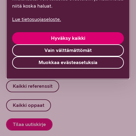
työarkeen täynnä virtaa
niitä koska haluat.
6/2026
DNA Yrityksille
Lue tietosuojaseloste.
Suomesta seuraava tekoälyn edelläkävijä? AI
Finlandin johtajan eväät globaaliin kasvuun
Hyväksy kaikki
6/2026
DNA Yrityksille
Vain välttämättömät
Muokkaa evästeasetuksia
Kaikki artikkelit ja blogit
Kaikki referenssit
Kaikki oppaat
Tilaa uutiskirje