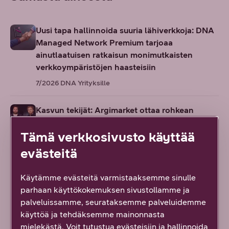
Uusi tapa hallinnoida suuria lähiverkkoja: DNA
Managed Network Premium tarjoaa
ainutlaatuisen ratkaisun monimutkaisten
verkkoympäristöjen haasteisiin
7/2026
DNA Yrityksille
Kasvun tekijät: Argimarket ottaa rohkean
askeleen kohti maanlaajuisia markkinoita
Tämä verkkosivusto käyttää
7/2026
DNA Yrityksille
evästeitä
Euroopan kiristyvä kyberuhkakenttä kaventaa
yritysten pelivaraa
Käytämme evästeitä varmistaaksemme sinulle
parhaan käyttökokemuksen sivustollamme ja
6/2026
DNA Yrityksille
palveluissamme, seurataksemme palveluidemme
käyttöä ja tehdäksemme mainonnasta
Näiden vinkkien avulla palaat kesälomalta
mielekästä. Voit tutustua evästeisiin ja hallinnoida