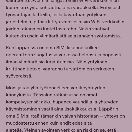
vaihtoehto. Avoimiin langattomiin WiFi-verkkoihin on
kuitenkin syytä suhtautua aina varauksella. Erityisesti
työnantajan laitteilla, joilla käytetään yrityksen
järjestelmiä, pitäisi liittyä vain sellaisiin WiFi-verkkoihin,
joiden takana on luotettava taho. Nekin vaativat
kuitenkin usein ylimääräistä salasanojen syöttämistä.
Kun läppärissä on oma SIM, liikenne kulkee
operaattorin suojatussa verkossa helposti ja nopeasti
ilman ylimääräisiä kirjautumisia. Näin yrityksen
kriittinen tieto ei vaarannu turvattomien verkkojen
syövereissä.
Moni jakaa yhä työkoneelleen verkkoyhteyden
kännykästä. Tässäkin ratkaisussa on omat
kömpelyytensä: akku hupenee vauhdilla ja yhteyden
käynnistäminen vaatii aina lisäklikkauksia. Läppärin
oma SIM siirtää tämänkin vaivan historiaan – yhteys on
muodostettu ennen kuin ehdit edes sitä
ajatella. Yleinen avointen verkkojen riski on se, että