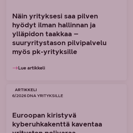
Näin yrityksesi saa pilven
hyödyt ilman hallinnan ja
ylläpidon taakkaa –
suuryritystason pilvipalvelu
myös pk-yrityksille
Lue artikkeli
ARTIKKELI
6/2026 DNA YRITYKSILLE
Euroopan kiristyvä
kyberuhkakenttä kaventaa
yritysten pelivaraa