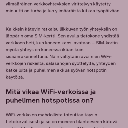
ylimääräinen verkkoyhteyksien virittelyyn käytetty
minuutti on turha ja luo ylimääräistä kitkaa työpäivään.
Kaikkein kätevin ratkaisu liikkuvan työn yhteyksiin on
läppärin oma SIM-kortti. Sen avulla tietokone yhdistää
verkkoon heti, kun koneen kansi avataan – SIM-kortin
myötä yhteys on koneessa ikään kuin
sisäänrakennettuna. Näin vältytään avoimien WiFi-
verkkojen riskeiltä, salasanojen syöttelyltä, yhteyden
katkeilulta ja puhelimen akkua syövän hotspotin
käytöltä.
Mitä vikaa WiFi-verkoissa ja
puhelimen hotspotissa on?
WiFi-verkko on mahdollista toteuttaa täysin
tietoturvallisesti ja se on moneen tilanteeseen kätevä