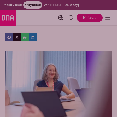
Yksityisille
Yrityksille
Wholesale
DNA Oyj
Change language. Current la
Kirjaudu