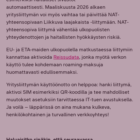
automaattisesti. Maaliskuusta 2026 alkaen
yritysliittymän voi myös vaihtaa tai päivittää NAT-
yhteensopivaan Liikkuva laajakaista -liittymään. NAT-
yhteensopiva liittymä vähentää ulkopuolisten
yhteydenottojen ja haitallisten hyökkäysten riskiä.
EU- ja ETA-maiden ulkopuolella matkustaessa liittymiin
kannattaa aktivoida
Reissudata
, jonka myötä verkon
käyttö tulee kohdemaan roaming-maksuja
huomattavasti edullisemmaksi.
Yritysliittymän käyttöönotto on helppoa: hanki liittymä,
aktivoi SIM esimerkiksi QR-koodilla ja tee mahdolliset
muutokset asetuksiin tarvittaessa IT-tuen avustuksella.
Ja voilà – läppärissä on aina mukana kulkeva,
henkilökohtainen ja turvallinen verkkoyhteys!
Haluaisitko sinäkin, että seuraavassa