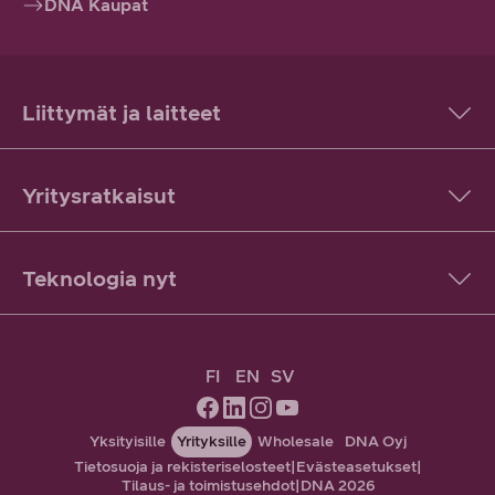
DNA Kaupat
Liittymät ja laitteet
Yritysratkaisut
Teknologia nyt
FI
EN
SV
Yksityisille
Yrityksille
Wholesale
DNA Oyj
Tietosuoja ja rekisteriselosteet
|
Evästeasetukset
|
Tilaus- ja toimistusehdot
|
DNA 2026