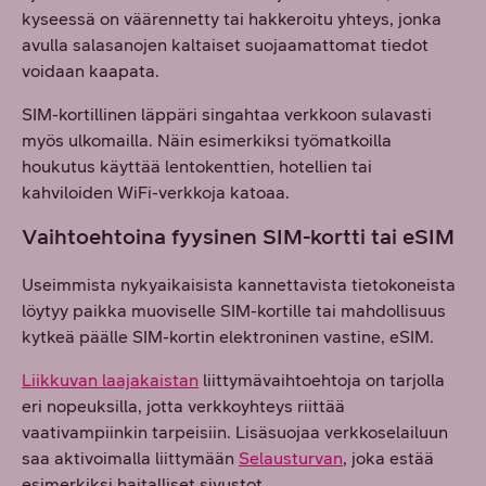
kyseessä on väärennetty tai hakkeroitu yhteys, jonka
avulla salasanojen kaltaiset suojaamattomat tiedot
voidaan kaapata.
SIM-kortillinen läppäri singahtaa verkkoon sulavasti
myös ulkomailla. Näin esimerkiksi työmatkoilla
houkutus käyttää lentokenttien, hotellien tai
kahviloiden WiFi-verkkoja katoaa.
Vaihtoehtoina fyysinen SIM-kortti tai eSIM
Useimmista nykyaikaisista kannettavista tietokoneista
löytyy paikka muoviselle SIM-kortille tai mahdollisuus
kytkeä päälle SIM-kortin elektroninen vastine, eSIM.
Liikkuvan laajakaistan
liittymävaihtoehtoja on tarjolla
eri nopeuksilla, jotta verkkoyhteys riittää
vaativampiinkin tarpeisiin. Lisäsuojaa verkkoselailuun
saa aktivoimalla liittymään
Selausturvan
, joka estää
esimerkiksi haitalliset sivustot