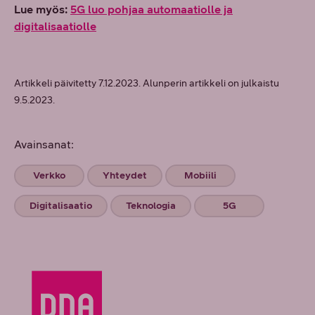
Lue myös:
5G luo pohjaa automaatiolle ja
digitalisaatiolle
Artikkeli päivitetty 7.12.2023. Alunperin artikkeli on julkaistu
9.5.2023.
Avainsanat:
Verkko
Yhteydet
Mobiili
Digitalisaatio
Teknologia
5G