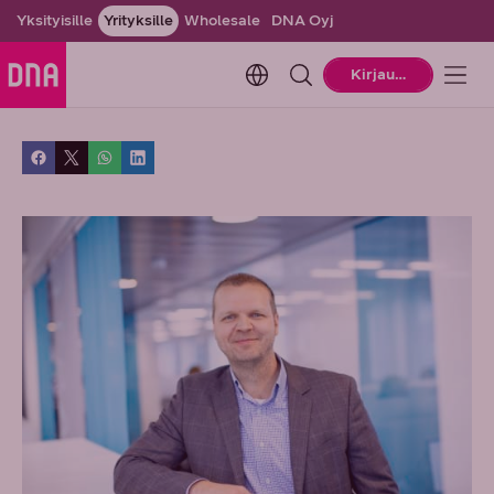
Yksityisille
Yrityksille
Wholesale
DNA Oyj
Change language. Current la
Kirjaudu