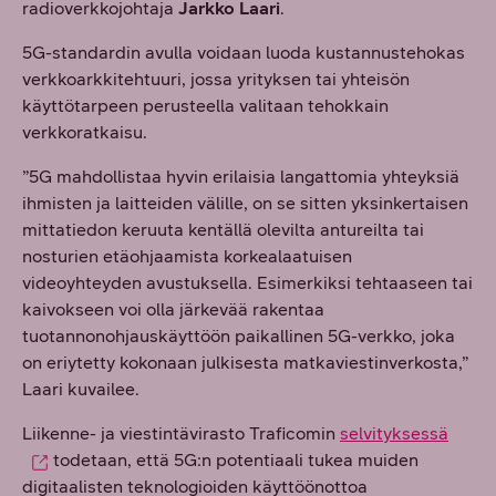
radioverkkojohtaja
Jarkko Laari
.
5G-standardin avulla voidaan luoda kustannustehokas
verkkoarkkitehtuuri, jossa yrityksen tai yhteisön
käyttötarpeen perusteella valitaan tehokkain
verkkoratkaisu.
”5G mahdollistaa hyvin erilaisia langattomia yhteyksiä
ihmisten ja laitteiden välille, on se sitten yksinkertaisen
mittatiedon keruuta kentällä olevilta antureilta tai
nosturien etäohjaamista korkealaatuisen
videoyhteyden avustuksella. Esimerkiksi tehtaaseen tai
kaivokseen voi olla järkevää rakentaa
tuotannonohjauskäyttöön paikallinen 5G-verkko, joka
on eriytetty kokonaan julkisesta matkaviestinverkosta,”
Laari kuvailee.
Liikenne- ja viestintävirasto Traficomin
selvityksessä
todetaan, että 5G:n potentiaali tukea muiden
digitaalisten teknologioiden käyttöönottoa