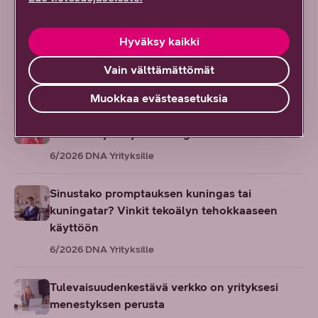
7/2026
DNA Yrityksille
Näiden vinkkien avulla palaat kesälomalta
Hyväksy kaikki
työarkeen täynnä virtaa
Vain välttämättömät
6/2026
DNA Yrityksille
Muokkaa evästeasetuksia
Suomesta seuraava tekoälyn edelläkävijä? AI
Finlandin johtajan eväät globaaliin kasvuun
6/2026
DNA Yrityksille
Sinustako promptauksen kuningas tai
kuningatar? Vinkit tekoälyn tehokkaaseen
käyttöön
6/2026
DNA Yrityksille
Tulevaisuudenkestävä verkko on yrityksesi
menestyksen perusta