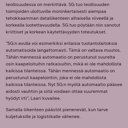
teollisuudessa on merkittävä. 5G tuo teollisuuden
toimijoiden ulottuville moninkertaisesti aiempaa
tehokkaamman dataliikenteen alhaisella viiveellä ja
korkealla luotettavuudella. 5G tuo pöytään niin sanotut
kriittiset ja korkean käytettävyyden toteutukset.
”5G:n avulla voi esimerkiksi erilaisia tuotantolaitoksia
automatisoida langattomasti. Tämä on valtava muutos.
Tähän mennessä automaatio on perustunut suurelta
osin kaapeloituihin ratkaisuihin, mikä ei ole mahdollista
kaikissa tilanteissa. Tähän mennessä automaatio on
perustunut kaapelointiin, joka ei ole mahdollista
kaikissa tilanteissa. Nyt 5G:n myötä automaatio pääsee
aidosti vauhtiin ja siitä voidaan ottaa suuremmat
hyödyt irti”, Laari kuvailee.
Samalla liikenteen päästöt pienenevät, kun tarve
kuljetuksille ja logistiikalle vähenee.