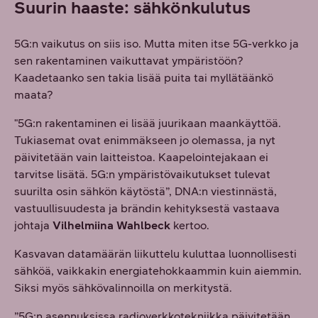
Suurin haaste: sähkönkulutus
5G:n vaikutus on siis iso. Mutta miten itse 5G-verkko ja
sen rakentaminen vaikuttavat ympäristöön?
Kaadetaanko sen takia lisää puita tai myllätäänkö
maata?
"5G:n rakentaminen ei lisää juurikaan maankäyttöä.
Tukiasemat ovat enimmäkseen jo olemassa, ja nyt
päivitetään vain laitteistoa. Kaapelointejakaan ei
tarvitse lisätä. 5G:n ympäristövaikutukset tulevat
suurilta osin sähkön käytöstä”, DNA:n viestinnästä,
vastuullisuudesta ja brändin kehityksestä vastaava
johtaja
Vilhelmiina Wahlbeck
kertoo.
Kasvavan datamäärän liikuttelu kuluttaa luonnollisesti
sähköä, vaikkakin energiatehokkaammin kuin aiemmin.
Siksi myös sähkövalinnoilla on merkitystä.
”5G:n asennuksissa radioverkkotekniikka päivitetään