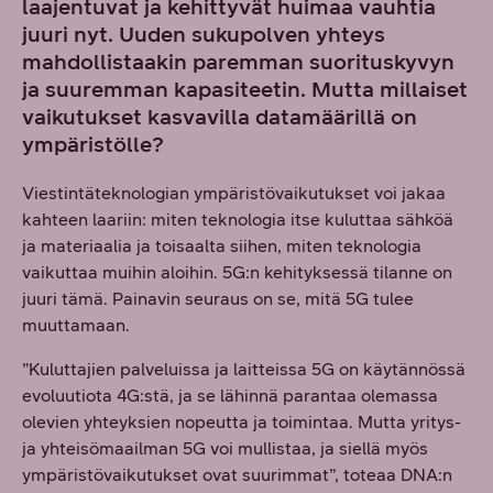
laajentuvat ja kehittyvät huimaa vauhtia
juuri nyt. Uuden sukupolven yhteys
mahdollistaakin paremman suorituskyvyn
ja suuremman kapasiteetin. Mutta millaiset
vaikutukset kasvavilla datamäärillä on
ympäristölle?
Viestintäteknologian ympäristövaikutukset voi jakaa
kahteen laariin: miten teknologia itse kuluttaa sähköä
ja materiaalia ja toisaalta siihen, miten teknologia
vaikuttaa muihin aloihin. 5G:n kehityksessä tilanne on
juuri tämä. Painavin seuraus on se, mitä 5G tulee
muuttamaan.
”Kuluttajien palveluissa ja laitteissa 5G on käytännössä
evoluutiota 4G:stä, ja se lähinnä parantaa olemassa
olevien yhteyksien nopeutta ja toimintaa. Mutta yritys-
ja yhteisömaailman 5G voi mullistaa, ja siellä myös
ympäristövaikutukset ovat suurimmat”, toteaa DNA:n