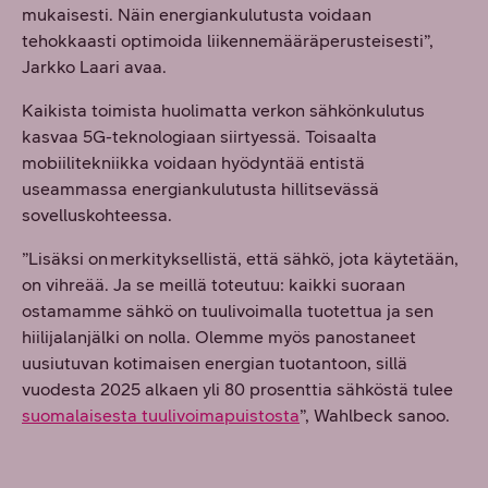
mukaisesti. Näin energiankulutusta voidaan
tehokkaasti optimoida liikennemääräperusteisesti”,
Jarkko Laari avaa.
Kaikista toimista huolimatta verkon sähkönkulutus
kasvaa 5G-teknologiaan siirtyessä. Toisaalta
mobiilitekniikka voidaan hyödyntää entistä
useammassa energiankulutusta hillitsevässä
sovelluskohteessa.
”Lisäksi on merkityksellistä, että sähkö, jota käytetään,
on vihreää. Ja se meillä toteutuu: kaikki suoraan
ostamamme sähkö on tuulivoimalla tuotettua ja sen
hiilijalanjälki on nolla. Olemme myös panostaneet
uusiutuvan kotimaisen energian tuotantoon, sillä
vuodesta 2025 alkaen yli 80 prosenttia sähköstä tulee
suomalaisesta tuulivoimapuistosta
”, Wahlbeck sanoo.