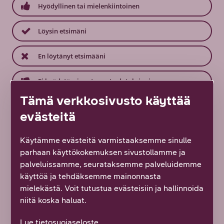
Hyödyllinen tai mielenkiintoinen
Löysin etsimäni
En löytänyt etsimääni
Ei hyödytä, ei vastannut odotuksiani
Tämä verkkosivusto käyttää
evästeitä
Samasta aiheesta
Käytämme evästeitä varmistaaksemme sinulle
parhaan käyttökokemuksen sivustollamme ja
palveluissamme, seurataksemme palveluidemme
Uusi tapa hallinnoida suuria lähiverkkoja: DNA
käyttöä ja tehdäksemme mainonnasta
Managed Network Premium tarjoaa
mielekästä. Voit tutustua evästeisiin ja hallinnoida
ainutlaatuisen ratkaisun monimutkaisten
niitä koska haluat.
verkkoympäristöjen haasteisiin
Lue tietosuojaseloste.