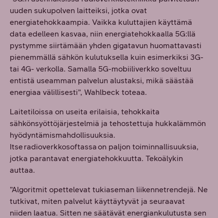
uuden sukupolven laitteiksi, jotka ovat
energiatehokkaampia. Vaikka kuluttajien käyttämä
data edelleen kasvaa, niin energiatehokkaalla 5G:llä
pystymme siirtämään yhden gigatavun huomattavasti
pienemmällä sähkön kulutuksella kuin esimerkiksi 3G-
tai 4G- verkolla. Samalla 5G-mobiiliverkko soveltuu
entistä useamman palvelun alustaksi, mikä säästää
energiaa välillisesti”, Wahlbeck toteaa.
Laitetiloissa on useita erilaisia, tehokkaita
sähkönsyöttöjärjestelmiä ja tehostettuja hukkalämmön
hyödyntämismahdollisuuksia.
Itse radioverkkosoftassa on paljon toiminnallisuuksia,
jotka parantavat energiatehokkuutta. Tekoälykin
auttaa.
”Algoritmit opettelevat tukiaseman liikennetrendejä. Ne
tutkivat, miten palvelut käyttäytyvät ja seuraavat
niiden laatua. Sitten ne säätävät energiankulutusta sen