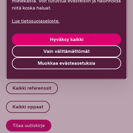
mielekästä. Voit tutustua evästeisiin ja hallinnoida
keskeinen osa modernia tehdasympäristöä
niitä koska haluat.
5/2026
DNA Yrityksille
Lue tietosuojaseloste.
Vain 22 sekuntia aikaa: kun hyökkäykset
nopeutuvat, puolustuksen on muututtava
Hyväksy kaikki
5/2026
DNA Yrityksille
Vain välttämättömät
Muokkaa evästeasetuksia
Kaikki artikkelit ja blogit
Kaikki referenssit
Kaikki oppaat
Tilaa uutiskirje