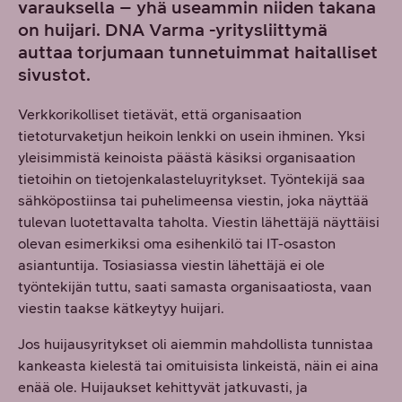
varauksella – yhä useammin niiden takana
on huijari. DNA Varma -yritysliittymä
auttaa torjumaan tunnetuimmat haitalliset
sivustot.
Verkkorikolliset tietävät, että organisaation
tietoturvaketjun heikoin lenkki on usein ihminen. Yksi
yleisimmistä keinoista päästä käsiksi organisaation
tietoihin on tietojenkalasteluyritykset. Työntekijä saa
sähköpostiinsa tai puhelimeensa viestin, joka näyttää
tulevan luotettavalta taholta. Viestin lähettäjä näyttäisi
olevan esimerkiksi oma esihenkilö tai IT-osaston
asiantuntija. Tosiasiassa viestin lähettäjä ei ole
työntekijän tuttu, saati samasta organisaatiosta, vaan
viestin taakse kätkeytyy huijari.
Jos huijausyritykset oli aiemmin mahdollista tunnistaa
kankeasta kielestä tai omituisista linkeistä, näin ei aina
enää ole. Huijaukset kehittyvät jatkuvasti, ja