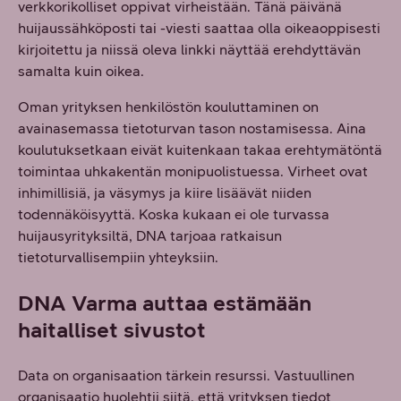
verkkorikolliset oppivat virheistään. Tänä päivänä
huijaussähköposti tai -viesti saattaa olla oikeaoppisesti
kirjoitettu ja niissä oleva linkki näyttää erehdyttävän
samalta kuin oikea.
Oman yrityksen henkilöstön kouluttaminen on
avainasemassa tietoturvan tason nostamisessa. Aina
koulutuksetkaan eivät kuitenkaan takaa erehtymätöntä
toimintaa uhkakentän monipuolistuessa. Virheet ovat
inhimillisiä, ja väsymys ja kiire lisäävät niiden
todennäköisyyttä. Koska kukaan ei ole turvassa
huijausyrityksiltä, DNA tarjoaa ratkaisun
tietoturvallisempiin yhteyksiin.
DNA Varma auttaa estämään
haitalliset sivustot
Data on organisaation tärkein resurssi. Vastuullinen
organisaatio huolehtii siitä, että yrityksen tiedot