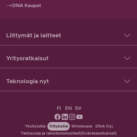
DNA Kaupat
Liittymät ja laitteet
Yritysratkaisut
Teknologia nyt
FI
EN
SV
Yksityisille
Yrityksille
Wholesale
DNA Oyj
Tietosuoja ja rekisteriselosteet
|
Evästeasetukset
|