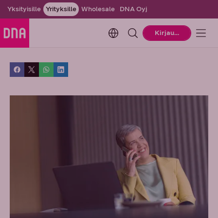
Yksityisille
Yrityksille
Wholesale
DNA Oyj
Change language. Current la
Kirjaudu