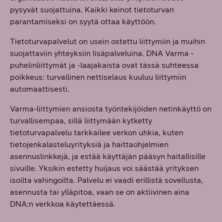
pysyvät suojattuina. Kaikki keinot tietoturvan
parantamiseksi on syytä ottaa käyttöön.
Tietoturvapalvelut on usein ostettu liittymiin ja muihin
suojattaviin yhteyksiin lisäpalveluina. DNA Varma -
puhelinliittymät ja -laajakaista ovat tässä suhteessa
poikkeus: turvallinen nettiselaus kuuluu liittymiin
automaattisesti.
Varma-liittymien ansiosta työntekijöiden netinkäyttö on
turvallisempaa, sillä liittymään kytketty
tietoturvapalvelu tarkkailee verkon uhkia, kuten
tietojenkalasteluyrityksiä ja haittaohjelmien
asennuslinkkejä, ja estää käyttäjän pääsyn haitallisille
sivuille. Yksikin estetty huijaus voi säästää yrityksen
isoilta vahingoilta. Palvelu ei vaadi erillistä sovellusta,
asennusta tai ylläpitoa, vaan se on aktiivinen aina
DNA:n verkkoa käytettäessä.