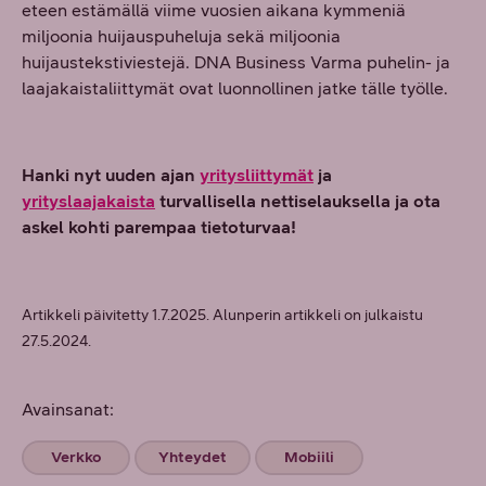
eteen estämällä viime vuosien aikana kymmeniä
miljoonia huijauspuheluja sekä miljoonia
huijaustekstiviestejä. DNA Business Varma puhelin- ja
laajakaistaliittymät ovat luonnollinen jatke tälle työlle.
Hanki nyt uuden ajan
yritysliittymät
ja
yrityslaajakaista
turvallisella nettiselauksella ja ota
askel kohti parempaa tietoturvaa!
Artikkeli päivitetty 1.7.2025. Alunperin artikkeli on julkaistu
27.5.2024.
Avainsanat:
Verkko
Yhteydet
Mobiili