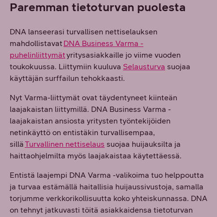
Paremman tietoturvan puolesta
DNA lanseerasi turvallisen nettiselauksen
mahdollistavat
DNA Business Varma -
puhelinliittymät
yritysasiakkaille jo viime vuoden
toukokuussa. Liittymiin kuuluva
Selausturva
suojaa
käyttäjän surffailun tehokkaasti.
Nyt Varma-liittymät ovat täydentyneet kiinteän
laajakaistan liittymillä. DNA Business Varma -
laajakaistan ansiosta yritysten työntekijöiden
netinkäyttö on entistäkin turvallisempaa,
sillä
Turvallinen nettiselaus
suojaa huijauksilta ja
haittaohjelmilta myös laajakaistaa käytettäessä.
Entistä laajempi DNA Varma -valikoima tuo helppoutta
ja turvaa estämällä haitallisia huijaussivustoja, samalla
torjumme verkkorikollisuutta koko yhteiskunnassa. DNA
on tehnyt jatkuvasti töitä asiakkaidensa tietoturvan