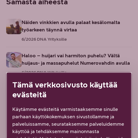
Samasta aiheesta
Näiden vinkkien avulla palaat kesälomalta
työarkeen täynnä virtaa
6/2026
DNA Yrityksille
Haloo – huijari vai harmiton puhelu? Vältä
huijaus- ja massapuhelut Numerovahdin avulla
6/2026
DNA Yrityksille
Tämä verkkosivusto käyttää
Jykevät kivimuurit eivät enää suojaa
evästeitä
linnoitustasi hyökkääjiltä – tietoturva vaatii
tähystystorneja ja vahteja
Käytämme evästeitä varmistaaksemme sinulle
6/2026
Toni Vartiainen
parhaan käyttökokemuksen sivustollamme ja
palveluissamme, seurataksemme palveluidemme
Tekoäly teollisuudessa vaatii vahvan
käyttöä ja tehdäksemme mainonnasta
verkkoperustan – vakaasti toimiva verkko on