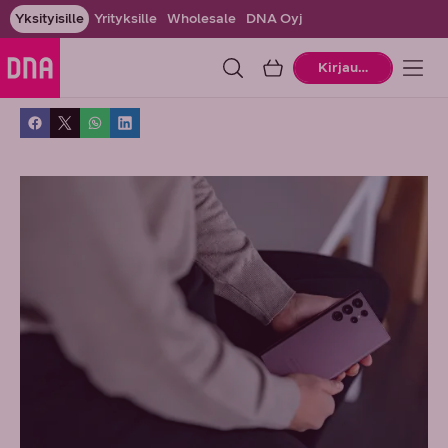
Yksityisille
Yrityksille
Wholesale
DNA Oyj
Ostoskori
Kirjaudu