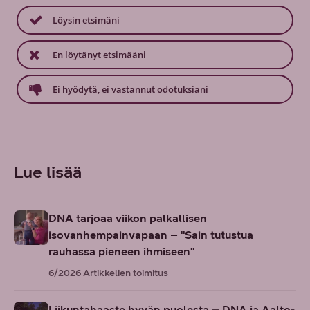
Löysin etsimäni
En löytänyt etsimääni
Ei hyödytä, ei vastannut odotuksiani
Lue lisää
DNA tarjoaa viikon palkallisen
isovanhempainvapaan – "Sain tutustua
rauhassa pieneen ihmiseen"
6/2026
Artikkelien toimitus
Liikuntahaaste hyvän puolesta – DNA ja Aalto-