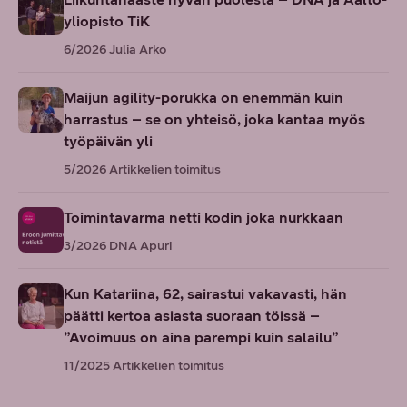
yliopisto TiK
6/2026
Julia Arko
Maijun agility-porukka on enemmän kuin
harrastus – se on yhteisö, joka kantaa myös
työpäivän yli
5/2026
Artikkelien toimitus
Toimintavarma netti kodin joka nurkkaan
3/2026
DNA Apuri
Kun Katariina, 62, sairastui vakavasti, hän
päätti kertoa asiasta suoraan töissä –
”Avoimuus on aina parempi kuin salailu”
11/2025
Artikkelien toimitus