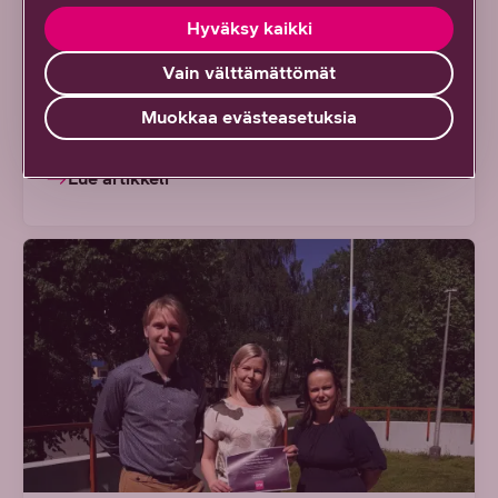
DNA tarjoaa viikon palkallisen
Hyväksy kaikki
isovanhempainvapaan – "Sain
Vain välttämättömät
tutustua rauhassa pieneen
ihmiseen"
Muokkaa evästeasetuksia
Lue artikkeli