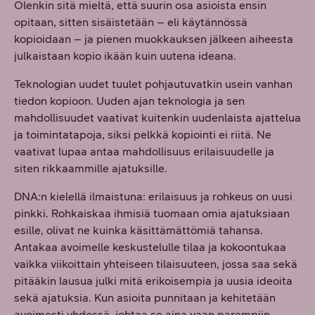
Olenkin sitä mieltä, että suurin osa asioista ensin
opitaan, sitten sisäistetään – eli käytännössä
kopioidaan – ja pienen muokkauksen jälkeen aiheesta
julkaistaan kopio ikään kuin uutena ideana.
Teknologian uudet tuulet pohjautuvatkin usein vanhan
tiedon kopioon. Uuden ajan teknologia ja sen
mahdollisuudet vaativat kuitenkin uudenlaista ajattelua
ja toimintatapoja, siksi pelkkä kopiointi ei riitä. Ne
vaativat lupaa antaa mahdollisuus erilaisuudelle ja
siten rikkaammille ajatuksille.
DNA:n kielellä ilmaistuna: erilaisuus ja rohkeus on uusi
pinkki. Rohkaiskaa ihmisiä tuomaan omia ajatuksiaan
esille, olivat ne kuinka käsittämättömiä tahansa.
Antakaa avoimelle keskustelulle tilaa ja kokoontukaa
vaikka viikoittain yhteiseen tilaisuuteen, jossa saa sekä
pitääkin lausua julki mitä erikoisempia ja uusia ideoita
sekä ajatuksia. Kun asioita punnitaan ja kehitetään
avoimesti yhdessä, johtaa se aina vaan parempiin