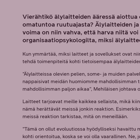
Vierähtikö älylaitteiden ääressä aiott
omatuntoa ruutuajasta? Älylaitteiden ja e
voima on niin vahva, että harva niitä v
organisaatiopsykologilta, miksi älylaitt
Kun ymmärtää, miksi laitteet ja sovellukset ovat ni
tehdä toimenpiteitä kohti tietoisempaa älylaitteid
”Älylaitteissa olevien pelien, some- ja muiden palve
nappaisivat meidän huomiomme mahdollisimman teh
mahdollisimman paljon aikaa”, Mehiläisen johtava 
Laitteet tarjoavat meille kaikkea sellaista, mikä kiin
nämä herättävät meissä jonkin reaktion. Esimerkiksi
meissä reaktion tarkistaa, mitä on meneillään.
”Tämä on ollut evoluutiossa hyödylliseksi havaittu m
kohti orientoitua, koska se voi olla vaarallinen. Ne,