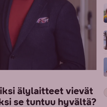
ksi älylaitteet vievät
si se tuntuu hyvältä?