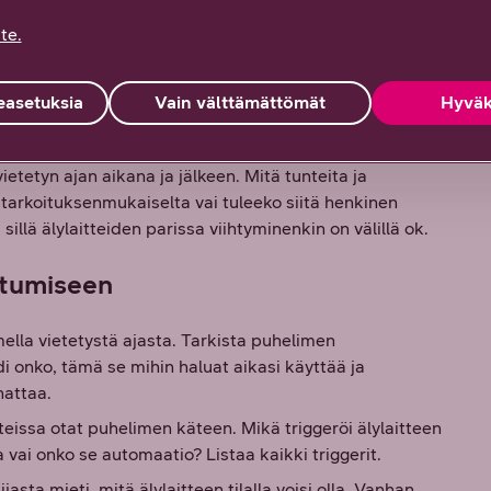
teistä tapaamme kohdata toinen, jossa voimme nähdä,
te.
ssa se typistyy kommentteihin, reaktioihin ja
ta hyväksyntää ja huomiota”, Tölli kuvailee.
asetuksia
Vain välttämättömät
Hyväk
että kaikki älylaitteiden parissa vietetty aika ei ole
 lyhytvideoihin, jotka ovat jatkuvaa dopamiinikylpyä.
vietetyn ajan aikana ja jälkeen. Mitä tunteita ja
arkoituksenmukaiselta vai tuleeko siitä henkinen
sillä älylaitteiden parissa viihtyminenkin on välillä ok.
autumiseen
ella vietetystä ajasta. Tarkista puhelimen
 onko, tämä se mihin haluat aikasi käyttää ja
nnattaa.
nteissa otat puhelimen käteen. Mikä triggeröi älylaitteen
ala vai onko se automaatio? Listaa kaikki triggerit.
asta mieti, mitä älylaitteen tilalla voisi olla. Vanhan