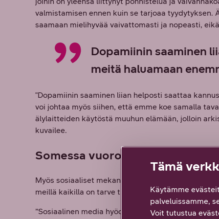
joihin on yleensä liittynyt ponnistelua ja vaivannäk
valmistamisen ennen kuin se tarjoaa tyydytyksen. Ä
saamaan mielihyvää vaivattomasti ja nopeasti, eikä 
Dopamiinin saaminen lii
meitä haluamaan enem
"Dopamiinin saaminen liian helposti saattaa kan
voi johtaa myös siihen, että emme koe samalla taval
älylaitteiden käytöstä muuhun elämään, jolloin arkise
kuvailee.
Somessa vuorovaikutus typistyy 
Tämä verkko
Myös sosiaaliset mekanismit ohjaavat meitä käyttämä
Käytämme evästeit
meillä kaikilla on tarve tulla kohdatuksi, arvostetu
palveluissamme, s
”Sosiaalinen media hyödyntää tätä tarvetta – osittai
Voit tutustua eväste