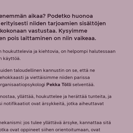
ua enemmän aikaa? Podetko huonoa
rityisesti niiden tarjoamien sisältöjen
oi kokonaan vastustaa. Kysyimme
een pois laittaminen on niin vaikeaa.
in houkuttelevia ja kiehtovia, on helpompi halutessaan
en käyttöä.
luiden taloudellinen kannustin on se, että ne
okkaasti ja viettäisimme niiden parissa
organisaatiopsykologi
Pekka Tölli
selventää.
nostaa, yllättää, houkuttelee ja herättää tunteita, ja
 notifikaatiot ovat ärsykkeitä, jotka aiheuttavat
ekanismi: jos tulee yllättävä ärsyke, kannattaa sitä
 jotka ovat oppineet siihen orientoitumaan, ovat