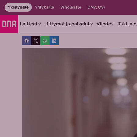
Yksityisille
Yrityksille
Wholesale
DNA Oyj
Laitteet
Liittymät ja palvelut
Viihde
Tuki ja 