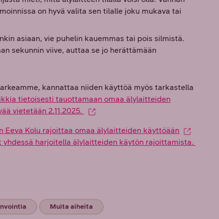
moinnissa on hyvä valita sen tilalle joku mukava tai
nkin asiaan, vie puhelin kauemmas tai pois silmistä.
n sekunnin viive, auttaa se jo herättämään
t arkeamme, kannattaa niiden käyttöä myös tarkastella
kia tietoisesti tauottamaan omaa älylaitteiden
vää vietetään 2.11.2025.
n Eeva Kolu rajoittaa omaa älylaitteiden käyttöään
yhdessä harjoitella älylaitteiden käytön rajoittamista.
invointia
Muita aiheita