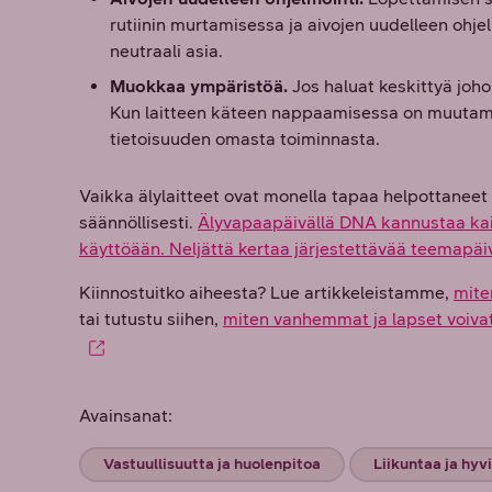
rutiinin murtamisessa ja aivojen uudelleen ohjel
neutraali asia.
Muokkaa ympäristöä.
Jos haluat keskittyä joho
Kun laitteen käteen nappaamisessa on muutama
tietoisuuden omasta toiminnasta.
Vaikka älylaitteet ovat monella tapaa helpottanee
säännöllisesti.
Älyvapaapäivällä DNA kannustaa kaik
käyttöään. Neljättä kertaa järjestettävää teemapäi
Kiinnostuitko aiheesta? Lue artikkeleistamme,
mite
tai tutustu siihen,
miten vanhemmat ja lapset voivat 
Avainsanat:
Vastuullisuutta ja huolenpitoa
Liikuntaa ja hyv