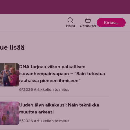
Ostoskori
Kirjaudu
Haku
Ostoskori
ue lisää
DNA tarjoaa viikon palkallisen
isovanhempainvapaan – "Sain tutustua
rauhassa pieneen ihmiseen"
6/2026
Artikkelien toimitus
Uuden älyn aikakausi: Näin tekniikka
muuttaa arkeasi
5/2026
Artikkelien toimitus