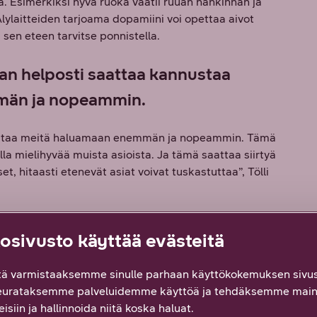
öä. Esimerkiksi hyvä ruoka vaatii ruuan hankinnan ja
lylaitteiden tarjoama dopamiini voi opettaa aivot
sen eteen tarvitse ponnistella.
an helposti saattaa kannustaa
män ja nopeammin.
nustaa meitä haluamaan enemmän ja nopeammin. Tämä
la mielihyvää muista asioista. Ja tämä saattaa siirtyä
t, hitaasti etenevät asiat voivat tuskastuttaa”, Tölli
yksiulotteiseksi
sivusto käyttää evästeitä
än erityisesti sosiaalisen median sovelluksia, sillä
ä varmistaaksemme sinulle parhaan käyttökokemuksen sivus
ksi, ymmärretyksi ja hyväksytyksi.
eurataksemme palveluidemme käyttöä ja tehdäksemme main
n hyödylliselläkin tavalla, mutta siihen liittyy myös
isiin ja hallinnoida niitä koska haluat.