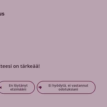
us
tteesi on tärkeää!
En löytänyt
Ei hyödytä, ei vastannut
etsimääni
odotuksiani