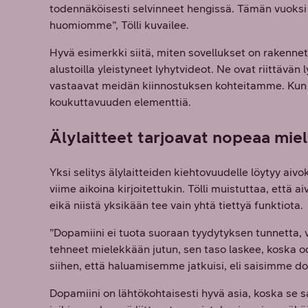
todennäköisesti selvinneet hengissä. Tämän vuoksi 
huomiomme”, Tölli kuvailee.
Hyvä esimerkki siitä, miten sovellukset on raken
alustoilla yleistyneet lyhytvideot. Ne ovat riittävän l
vastaavat meidän kiinnostuksen kohteitamme. Kun
koukuttavuuden elementtiä.
Älylaitteet tarjoavat nopeaa mi
Yksi selitys älylaitteiden kiehtovuudelle löytyy aiv
viime aikoina kirjoitettukin. Tölli muistuttaa, että
eikä niistä yksikään tee vain yhtä tiettyä funktiota.
”Dopamiini ei tuota suoraan tyydytyksen tunnetta,
tehneet mielekkään jutun, sen taso laskee, koska o
siihen, että haluamisemme jatkuisi, eli saisimme do
Dopamiini on lähtökohtaisesti hyvä asia, koska se 