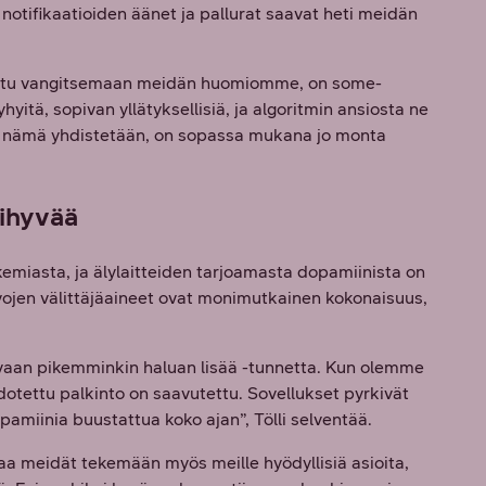
notifikaatioiden äänet ja pallurat saavat heti meidän
nettu vangitsemaan meidän huomiomme, on some-
yhyitä, sopivan yllätyksellisiä, ja algoritmin ansiosta ne
 nämä yhdistetään, on sopassa mukana jo monta
elihyvää
okemiasta, ja älylaitteiden tarjoamasta dopamiinista on
 aivojen välittäjäaineet ovat monimutkainen kokonaisuus,
 vaan pikemminkin haluan lisää -tunnetta. Kun olemme
dotettu palkinto on saavutettu. Sovellukset pyrkivät
pamiinia buustattua koko ajan”, Tölli selventää.
saa meidät tekemään myös meille hyödyllisiä asioita,