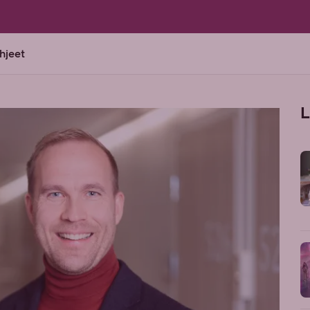
ohjeet
L