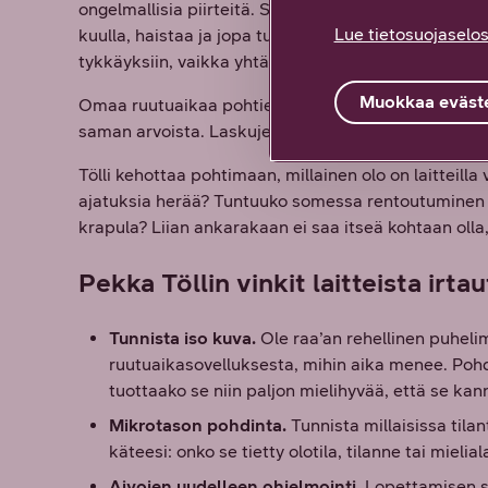
ongelmallisia piirteitä. Se ei vastaa meidän perin
Lue tietosuojaselos
kuulla, haistaa ja jopa tuntea toisen ihmisen. Some
tykkäyksiin, vaikka yhtä lailla kaipaamme sitä kaut
Muokkaa eväste
Omaa ruutuaikaa pohtiessa on hyvä muistaa myös se, 
saman arvoista. Laskujen maksamista ei voi verrata
Tölli kehottaa pohtimaan, millainen olo on laitteilla 
ajatuksia herää? Tuntuuko somessa rentoutuminen t
krapula? Liian ankarakaan ei saa itseä kohtaan olla, 
Pekka Töllin vinkit laitteista irt
Tunnista iso kuva.
Ole raa’an rehellinen puhelim
ruutuaikasovelluksesta, mihin aika menee. Pohdi
tuottaako se niin paljon mielihyvää, että se ka
Mikrotason pohdinta.
Tunnista millaisissa tila
käteesi: onko se tietty olotila, tilanne tai mieli
Aivojen uudelleen ohjelmointi.
Lopettamisen sij