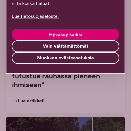
niitä koska haluat.
Lue tietosuojaseloste.
Hyväksy kaikki
6/2026 ARTIKKELIEN TOIMITUS
Vain välttämättömät
DNA tarjoaa viikon palkallisen
Muokkaa evästeasetuksia
isovanhempainvapaan – "Sain
tutustua rauhassa pieneen
ihmiseen"
Lue artikkeli