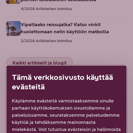
4/2026
Artikkelien toimitus
Vipattaako reissujalka? Katso vinkit
huolettomaan netin käyttöön matkoilla
2/2026
Artikkelien toimitus
Kaikki artikkelit ja blogit
Tämä verkkosivusto käyttää
Tuoreimmat artikkelit ja blogit
evästeitä
ARTIKKELI
Käytämme evästeitä varmistaaksemme sinulle
parhaan käyttökokemuksen sivustollamme ja
palveluissamme, seurataksemme palveluidemme
käyttöä ja tehdäksemme mainonnasta
mielekästä. Voit tutustua evästeisiin ja hallinnoida