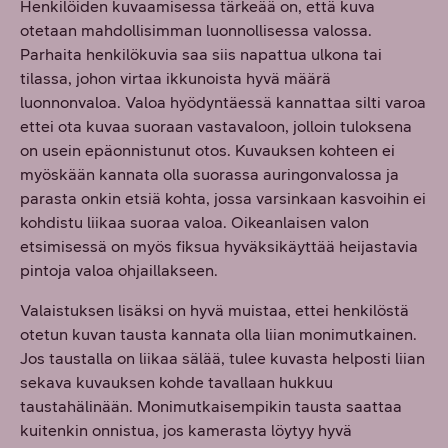
Henkilöiden kuvaamisessa tärkeää on, että kuva
otetaan mahdollisimman luonnollisessa valossa.
Parhaita henkilökuvia saa siis napattua ulkona tai
tilassa, johon virtaa ikkunoista hyvä määrä
luonnonvaloa. Valoa hyödyntäessä kannattaa silti varoa
ettei ota kuvaa suoraan vastavaloon, jolloin tuloksena
on usein epäonnistunut otos. Kuvauksen kohteen ei
myöskään kannata olla suorassa auringonvalossa ja
parasta onkin etsiä kohta, jossa varsinkaan kasvoihin ei
kohdistu liikaa suoraa valoa. Oikeanlaisen valon
etsimisessä on myös fiksua hyväksikäyttää heijastavia
pintoja valoa ohjaillakseen.
Valaistuksen lisäksi on hyvä muistaa, ettei henkilöstä
otetun kuvan tausta kannata olla liian monimutkainen.
Jos taustalla on liikaa sälää, tulee kuvasta helposti liian
sekava kuvauksen kohde tavallaan hukkuu
taustahälinään. Monimutkaisempikin tausta saattaa
kuitenkin onnistua, jos kamerasta löytyy hyvä