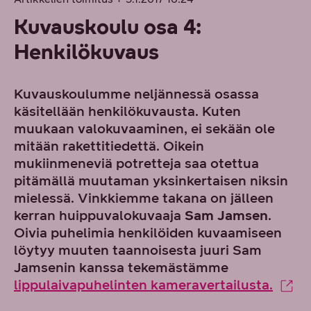
Kuvauskoulu osa 4:
Henkilökuvaus
Kuvauskoulumme neljännessä osassa
käsitellään henkilökuvausta. Kuten
muukaan valokuvaaminen, ei sekään ole
mitään rakettitiedettä. Oikein
mukiinmeneviä potretteja saa otettua
pitämällä muutaman yksinkertaisen niksin
mielessä. Vinkkiemme takana on jälleen
kerran huippuvalokuvaaja
Sam Jamsen
.
Oivia puhelimia henkilöiden kuvaamiseen
löytyy muuten taannoisesta juuri Sam
Jamsenin kanssa tekemästämme
lippulaivapuhelinten kameravertailusta.