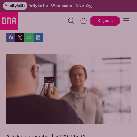
Yksityisille
Yrityksille
Wholesale
DNA Oyj
Ostoskori
Kirjaudu
Artikkelien toimitus
5.1.2017 16:24