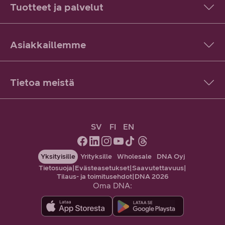
Tuotteet ja palvelut
Asiakkaillemme
Tietoa meistä
SV
FI
EN
Yksityisille
Yrityksille
Wholesale
DNA Oyj
Tietosuoja
|
Evästeasetukset
|
Saavutettavuus
|
Tilaus- ja toimitusehdot
|
DNA 2026
Oma DNA: