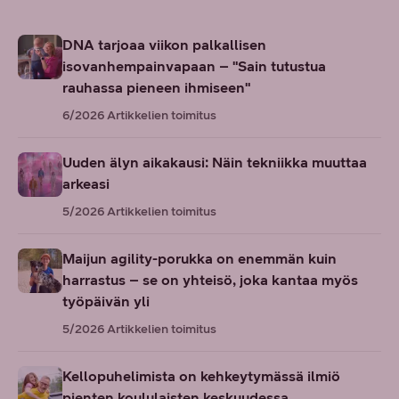
DNA tarjoaa viikon palkallisen
isovanhempainvapaan – "Sain tutustua
rauhassa pieneen ihmiseen"
6/2026
Artikkelien toimitus
Uuden älyn aikakausi: Näin tekniikka muuttaa
arkeasi
5/2026
Artikkelien toimitus
Maijun agility-porukka on enemmän kuin
harrastus – se on yhteisö, joka kantaa myös
työpäivän yli
5/2026
Artikkelien toimitus
Kellopuhelimista on kehkeytymässä ilmiö
pienten koululaisten keskuudessa