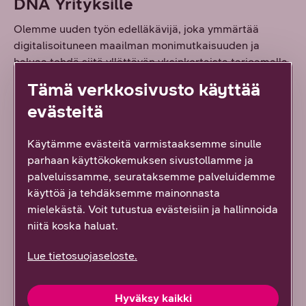
DNA Yrityksille
Olemme uuden työn edelläkävijä, joka ymmärtää
digitalisoituneen maailman monimutkaisuuden ja
haluaa tehdä siitä yllättävän yksinkertaista tarjoamalla
asiakkaillemme ensiluokkaisia ratkaisuja ja odotukset
Tämä verkkosivusto käyttää
ylittävää palvelua.
evästeitä
Käytämme evästeitä varmistaaksemme sinulle
parhaan käyttökokemuksen sivustollamme ja
Mitä mieltä olit tästä sisällöstä?
palveluissamme, seurataksemme palveluidemme
Palautteesi on tärkeää!
käyttöä ja tehdäksemme mainonnasta
mielekästä. Voit tutustua evästeisiin ja hallinnoida
8
vastausta
niitä koska haluat.
Hyödyllinen tai mielenkiintoinen
Lue tietosuojaseloste.
Löysin etsimäni
Hyväksy kaikki