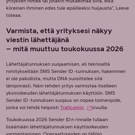
yrityksen nimeä tai jotakin mukaelmaa siitä, eikä
kiireinen ihminen edes tule epäilleeksi huijausta”, Leeve
toteaa.
Varmista, että yrityksesi näkyy
viestin lähettäjänä
– mitä muuttuu toukokuussa 2026
Lähettäjätunnuksen suojaamisen, eli tekniseltä
nimitykseltään SMS Sender ID -tunnuksen, hakeminen
ei ole pakollista, mutta DNA suosittelee sitä
lämpimästi. Näin tehden yritys varmistaa itselleen
yksinoikeuden lähettäjätunnuksen käyttöön. SMS
Sender ID -tunnuksen suojaus on nopea toimenpide,
jonka voi tehdä helposti
Traficomin
sivuilla.
Toukokuussa 2026 Sender ID:n rinnalle tullaan
lisäämään lähettäjätunnuksen käyttöoikeuden
varmentaminen. Operaattoreiden on tällöin