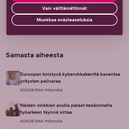
En löytänyt etsimääni
Vain välttämättömät
Muokkaa evästeasetuksia
Ei hyödytä, ei vastannut odotuksiani
Samasta aiheesta
Euroopan kiristyvä kyberuhkakenttä kaventaa
yritysten pelivaraa
6/2026
DNA Yrityksille
Näiden vinkkien avulla palaat kesälomalta
työarkeen täynnä virtaa
6/2026
DNA Yrityksille