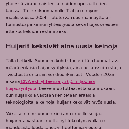
yhdessä viranomaisten ja muiden operaattorien
kanssa. Tälle kokoonpanolle Traficom myönsi
maaliskuussa 2024 Tietoturvan suunnannäyttäjä -
tunnustuspalkinnon yhteistyöstä sekä huijausviestien
että -puheluiden estämiseksi.
Huijarit keksivät aina uusia keinoja
Tällä hetkellä Suomeen kohdistuu erittäin huomattava
määrä erilaisia huijausyrityksiä, aina huijaussoitoista ja
-viesteistä erilaisiin verkkouhkiin asti. Vuoden 2025
aikana
DNA esti yhteensä yli 8,5 miljoonaa
huijausyritystä
. Leeve muistuttaa, että sitä mukaan,
kun huijauksia vastaan kehitetään erilaisia
teknologioita ja keinoja, huijarit keksivät myös uusia.
”Aikaisemmin suomen kieli antoi meille suojaa
huijareita vastaan, mutta nyt tekoälyn avulla on
mahdollista luoda lähes virheettömiä viestejä.