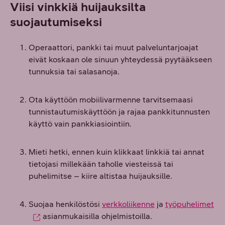
Viisi vinkkiä huijauksilta
suojautumiseksi
Operaattori, pankki tai muut palveluntarjoajat
eivät koskaan ole sinuun yhteydessä pyytääkseen
tunnuksia tai salasanoja.
Ota käyttöön mobiilivarmenne tarvitsemaasi
tunnistautumiskäyttöön ja rajaa pankkitunnusten
käyttö vain pankkiasiointiin.
Mieti hetki, ennen kuin klikkaat linkkiä tai annat
tietojasi millekään taholle viesteissä tai
puhelimitse – kiire altistaa huijauksille.
Suojaa henkilöstösi
verkkoliikenne
ja
työpuhelimet
asianmukaisilla ohjelmistoilla.