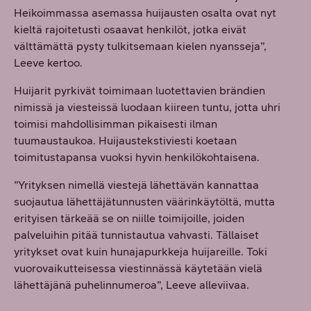
Heikoimmassa asemassa huijausten osalta ovat nyt
kieltä rajoitetusti osaavat henkilöt, jotka eivät
välttämättä pysty tulkitsemaan kielen nyansseja”,
Leeve kertoo.
Huijarit pyrkivät toimimaan luotettavien brändien
nimissä ja viesteissä luodaan kiireen tuntu, jotta uhri
toimisi mahdollisimman pikaisesti ilman
tuumaustaukoa. Huijaustekstiviesti koetaan
toimitustapansa vuoksi hyvin henkilökohtaisena.
”Yrityksen nimellä viestejä lähettävän kannattaa
suojautua lähettäjätunnusten väärinkäytöltä, mutta
erityisen tärkeää se on niille toimijoille, joiden
palveluihin pitää tunnistautua vahvasti. Tällaiset
yritykset ovat kuin hunajapurkkeja huijareille. Toki
vuorovaikutteisessa viestinnässä käytetään vielä
lähettäjänä puhelinnumeroa”, Leeve alleviivaa.