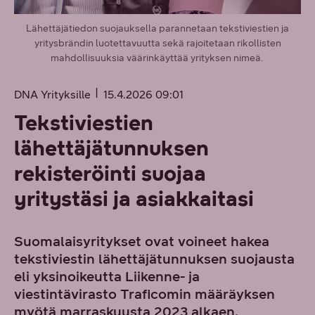
Lähettäjätiedon suojauksella parannetaan tekstiviestien ja
yritysbrändin luotettavuutta sekä rajoitetaan rikollisten
mahdollisuuksia väärinkäyttää yrityksen nimeä.
DNA Yrityksille
15.4.2026 09:01
Tekstiviestien
lähettäjätunnuksen
rekisteröinti suojaa
yritystäsi ja asiakkaitasi
Suomalaisyritykset ovat voineet hakea
tekstiviestin lähettäjätunnuksen suojausta
eli yksinoikeutta Liikenne- ja
viestintävirasto Traficomin määräyksen
myötä marraskuusta 2023 alkaen.