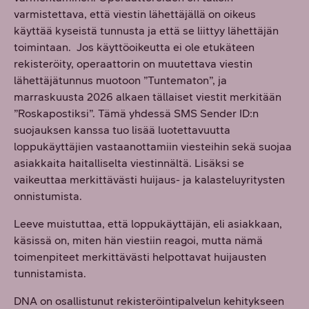
varmistettava, että viestin lähettäjällä on oikeus
käyttää kyseistä tunnusta ja että se liittyy lähettäjän
toimintaan. Jos käyttöoikeutta ei ole etukäteen
rekisteröity, operaattorin on muutettava viestin
lähettäjätunnus muotoon ”Tuntematon”, ja
marraskuusta 2026 alkaen tällaiset viestit merkitään
”Roskapostiksi”. Tämä yhdessä SMS Sender ID:n
suojauksen kanssa tuo lisää luotettavuutta
loppukäyttäjien vastaanottamiin viesteihin sekä suojaa
asiakkaita haitalliselta viestinnältä. Lisäksi se
vaikeuttaa merkittävästi huijaus- ja kalasteluyritysten
onnistumista.
Leeve muistuttaa, että loppukäyttäjän, eli asiakkaan,
käsissä on, miten hän viestiin reagoi, mutta nämä
toimenpiteet merkittävästi helpottavat huijausten
tunnistamista.
DNA on osallistunut rekisteröintipalvelun kehitykseen