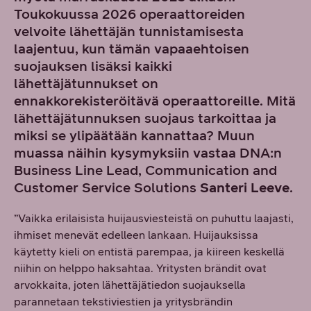
Toukokuussa 2026 operaattoreiden
velvoite lähettäjän tunnistamisesta
laajentuu, kun tämän vapaaehtoisen
suojauksen lisäksi kaikki
lähettäjätunnukset on
ennakkorekisteröitävä operaattoreille. Mitä
lähettäjätunnuksen suojaus tarkoittaa ja
miksi se ylipäätään kannattaa? Muun
muassa näihin kysymyksiin vastaa DNA:n
Business Line Lead, Communication and
Customer Service Solutions
Santeri Leeve
.
”Vaikka erilaisista huijausviesteistä on puhuttu laajasti,
ihmiset menevät edelleen lankaan. Huijauksissa
käytetty kieli on entistä parempaa, ja kiireen keskellä
niihin on helppo haksahtaa. Yritysten brändit ovat
arvokkaita, joten lähettäjätiedon suojauksella
parannetaan tekstiviestien ja yritysbrändin