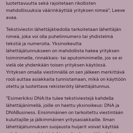
luotettavuutta sekä rajoitetaan rikollisten
mahdollisuuksia väärinkäyttää yrityksen nimeä”, Leeve
avaa.
Tekstiviestin lähettäjätiedolla tarkoitetaan lähettäjän
nimeä, joka voi olla puhelinnumero tai yhdistelmä
tekstiä ja numeroita. Yksinoikeutta
lähettäjätunnukseen on mahdollista hakea yrityksen
toiminimelle, rinnakkais- tai aputoiminimelle, jos se ei
vielä ole yhdenkään toisen yrityksen käytössä.
Yrityksen omalla viestinnällä on sen jälkeen merkittävä
rooli auttaa asiakkaita tunnistamaan, mikä on käyttöön
otettu ja luotettava rekisteröity lähettäjätunnus.
”Esimerkiksi DNA:lta tulee tekstiviestejä kahdella
lähettäjänimellä, joille on haettu yksinoikeus: DNA ja
DNABusiness. Ensimmäinen on tarkoitettu viestintään
kuluttajille ja jälkimmäinen yritysasiakkaille. Ilman
lähettäjätunnuksen suojausta huijarit voivat käyttää