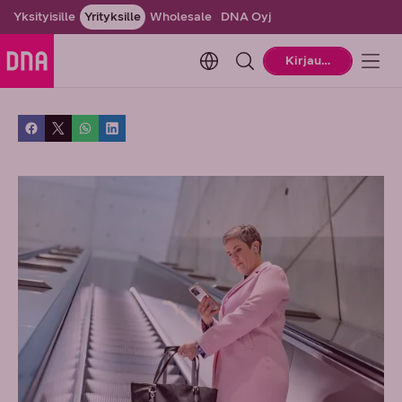
Yksityisille
Yrityksille
Wholesale
DNA Oyj
Change language. Current la
Kirjaudu