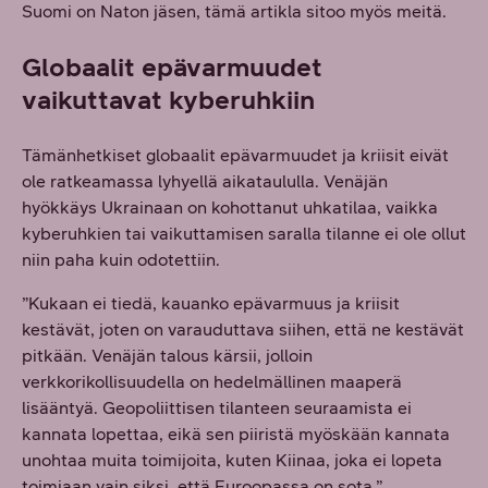
Suomi on Naton jäsen, tämä artikla sitoo myös meitä.
Globaalit epävarmuudet
vaikuttavat kyberuhkiin
Tämänhetkiset globaalit epävarmuudet ja kriisit eivät
ole ratkeamassa lyhyellä aikataululla. Venäjän
hyökkäys Ukrainaan on kohottanut uhkatilaa, vaikka
kyberuhkien tai vaikuttamisen saralla tilanne ei ole ollut
niin paha kuin odotettiin.
”Kukaan ei tiedä, kauanko epävarmuus ja kriisit
kestävät, joten on varauduttava siihen, että ne kestävät
pitkään. Venäjän talous kärsii, jolloin
verkkorikollisuudella on hedelmällinen maaperä
lisääntyä. Geopoliittisen tilanteen seuraamista ei
kannata lopettaa, eikä sen piiristä myöskään kannata
unohtaa muita toimijoita, kuten Kiinaa, joka ei lopeta
toimiaan vain siksi, että Euroopassa on sota.”