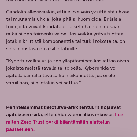
Candolin alleviivaakin, että ei ole vain yksittäistä uhkaa
tai muutamia uhkia, joita pitäisi huomioida. Erilaisia
toimijoita voivat kohdata erilaiset uhat sen mukaan,
mikä niiden toimenkuva on. Jos vaikka yritys tuottaa
jotakin kriittistä komponenttia tai tutkii rokotteita, on
se kiinnostava erilaisille tahoille.
”Kyberturvallisuus ja sen ylläpitäminen koskettaa aivan
jokaista meistä tavalla tai toisella. Kyberuhkia voi
ajatella samalla tavalla kuin liikennettä: jos ei ole
varuillaan, niin jotakin voi sattua.”
Perinteisemmät tietoturva-arkkitehtuurit nojaavat
ajatukseen siitä, että uhka vaanii ulkoverkossa.
Lue,
miten Zero Trust pyrkii kääntämään ajattelun
päälaelleen.