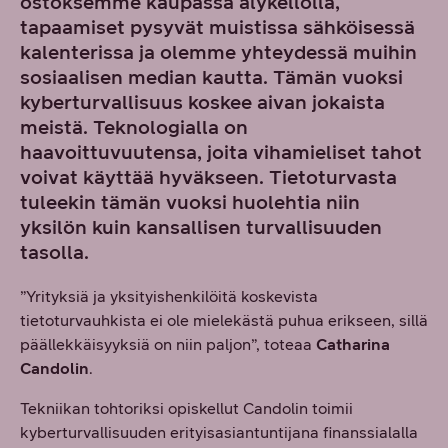
ostoksemme kaupassa älykellolla,
tapaamiset pysyvät muistissa sähköisessä
kalenterissa ja olemme yhteydessä muihin
sosiaalisen median kautta. Tämän vuoksi
kyberturvallisuus koskee aivan jokaista
meistä. Teknologialla on
haavoittuvuutensa, joita vihamieliset tahot
voivat käyttää hyväkseen. Tietoturvasta
tuleekin tämän vuoksi huolehtia niin
yksilön kuin kansallisen turvallisuuden
tasolla.
”Yrityksiä ja yksityishenkilöitä koskevista
tietoturvauhkista ei ole mielekästä puhua erikseen, sillä
päällekkäisyyksiä on niin paljon”, toteaa
Catharina
Candolin
.
Tekniikan tohtoriksi opiskellut Candolin toimii
kyberturvallisuuden erityisasiantuntijana finanssialalla