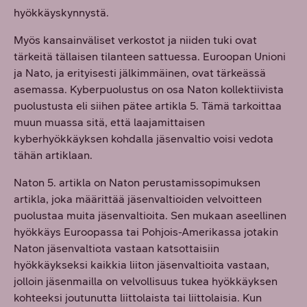
hyökkäyskynnystä.
Myös kansainväliset verkostot ja niiden tuki ovat
tärkeitä tällaisen tilanteen sattuessa. Euroopan Unioni
ja Nato, ja erityisesti jälkimmäinen, ovat tärkeässä
asemassa. Kyberpuolustus on osa Naton kollektiivista
puolustusta eli siihen pätee artikla 5. Tämä tarkoittaa
muun muassa sitä, että laajamittaisen
kyberhyökkäyksen kohdalla jäsenvaltio voisi vedota
tähän artiklaan.
Naton 5. artikla on Naton perustamissopimuksen
artikla, joka määrittää jäsenvaltioiden velvoitteen
puolustaa muita jäsenvaltioita. Sen mukaan aseellinen
hyökkäys Euroopassa tai Pohjois-Amerikassa jotakin
Naton jäsenvaltiota vastaan katsottaisiin
hyökkäykseksi kaikkia liiton jäsenvaltioita vastaan,
jolloin jäsenmailla on velvollisuus tukea hyökkäyksen
kohteeksi joutunutta liittolaista tai liittolaisia. Kun