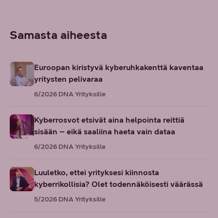
Samasta aiheesta
Euroopan kiristyvä kyberuhkakenttä kaventaa
yritysten pelivaraa
6/2026
DNA Yrityksille
Kyberrosvot etsivät aina helpointa reittiä
sisään – eikä saaliina haeta vain dataa
6/2026
DNA Yrityksille
Luuletko, ettei yrityksesi kiinnosta
kyberrikollisia? Olet todennäköisesti väärässä
5/2026
DNA Yrityksille