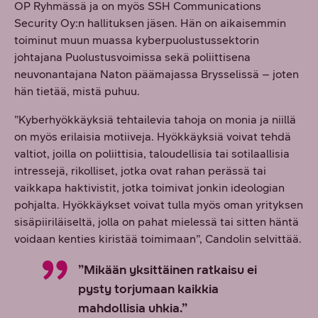
OP Ryhmässä ja on myös SSH Communications
Security Oy:n hallituksen jäsen. Hän on aikaisemmin
toiminut muun muassa kyberpuolustussektorin
johtajana Puolustusvoimissa sekä poliittisena
neuvonantajana Naton päämajassa Brysselissä – joten
hän tietää, mistä puhuu.
”Kyberhyökkäyksiä tehtailevia tahoja on monia ja niillä
on myös erilaisia motiiveja. Hyökkäyksiä voivat tehdä
valtiot, joilla on poliittisia, taloudellisia tai sotilaallisia
intressejä, rikolliset, jotka ovat rahan perässä tai
vaikkapa haktivistit, jotka toimivat jonkin ideologian
pohjalta. Hyökkäykset voivat tulla myös oman yrityksen
sisäpiiriläiseltä, jolla on pahat mielessä tai sitten häntä
voidaan kenties kiristää toimimaan”, Candolin selvittää.
”Mikään yksittäinen ratkaisu ei
pysty torjumaan kaikkia
mahdollisia uhkia.”