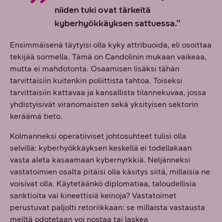
niiden tuki ovat tärkeitä
kyberhyökkäyksen sattuessa.”
Ensimmäisenä täytyisi olla kyky attribuoida, eli osoittaa
tekijää sormella. Tämä on Candolinin mukaan vaikeaa,
mutta ei mahdotonta. Osaamisen lisäksi tähän
tarvittaisiin kuitenkin poliittista tahtoa. Toiseksi
tarvittaisiin kattavaa ja kansallista tilannekuvaa, jossa
yhdistyisivät viranomaisten sekä yksityisen sektorin
keräämä tieto.
Kolmanneksi operatiiviset johtosuhteet tulisi olla
selvillä: kyberhyökkäyksen keskellä ei todellakaan
vasta aleta kasaamaan kybernyrkkiä. Neljänneksi
vastatoimien osalta pitäisi olla käsitys siitä, millaisia ne
voisivat olla. Käytetäänkö diplomatiaa, taloudellisia
sanktioita vai kineettisiä keinoja? Vastatoimet
perustuvat paljolti retoriikkaan: se millaista vastausta
meiltä odotetaan voi nostaa tai laskea