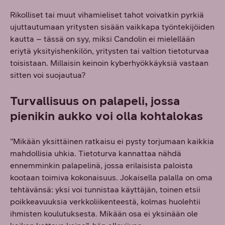
Rikolliset tai muut vihamieliset tahot voivatkin pyrkiä
ujuttautumaan yritysten sisään vaikkapa työntekijöiden
kautta – tässä on syy, miksi Candolin ei mielellään
eriytä yksityishenkilön, yritysten tai valtion tietoturvaa
toisistaan. Millaisin keinoin kyberhyökkäyksiä vastaan
sitten voi suojautua?
Turvallisuus on palapeli, jossa
pienikin aukko voi olla kohtalokas
”Mikään yksittäinen ratkaisu ei pysty torjumaan kaikkia
mahdollisia uhkia. Tietoturva kannattaa nähdä
ennemminkin palapelinä, jossa erilaisista paloista
kootaan toimiva kokonaisuus. Jokaisella palalla on oma
tehtävänsä: yksi voi tunnistaa käyttäjän, toinen etsii
poikkeavuuksia verkkoliikenteestä, kolmas huolehtii
ihmisten koulutuksesta. Mikään osa ei yksinään ole