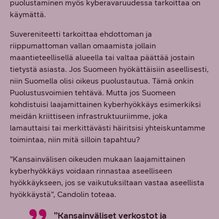
puolustaminen myös kyberavaruudessa tarkoittaa on
käymättä.
Suvereniteetti tarkoittaa ehdottoman ja
riippumattoman vallan omaamista jollain
maantieteellisellä alueella tai valtaa päättää jostain
tietystä asiasta. Jos Suomeen hyökättäisiin aseellisesti,
niin Suomella olisi oikeus puolustautua. Tämä onkin
Puolustusvoimien tehtävä. Mutta jos Suomeen
kohdistuisi laajamittainen kyberhyökkäys esimerkiksi
meidän kriittiseen infrastruktuuriimme, joka
lamauttaisi tai merkittävästi häiritsisi yhteiskuntamme
toimintaa, niin mitä silloin tapahtuu?
”Kansainvälisen oikeuden mukaan laajamittainen
kyberhyökkäys voidaan rinnastaa aseelliseen
hyökkäykseen, jos se vaikutuksiltaan vastaa aseellista
hyökkäystä”, Candolin toteaa.
”Kansainväliset verkostot ja