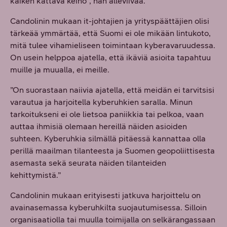
kaiken kattava keino”, hän alleviivaa.
Candolinin mukaan it-johtajien ja yrityspäättäjien olisi
tärkeää ymmärtää, että Suomi ei ole mikään lintukoto,
mitä tulee vihamieliseen toimintaan kyberavaruudessa.
On usein helppoa ajatella, että ikäviä asioita tapahtuu
muille ja muualla, ei meille.
”On suorastaan naiivia ajatella, että meidän ei tarvitsisi
varautua ja harjoitella kyberuhkien saralla. Minun
tarkoitukseni ei ole lietsoa paniikkia tai pelkoa, vaan
auttaa ihmisiä olemaan hereillä näiden asioiden
suhteen. Kyberuhkia silmällä pitäessä kannattaa olla
perillä maailman tilanteesta ja Suomen geopoliittisesta
asemasta sekä seurata näiden tilanteiden
kehittymistä.”
Candolinin mukaan erityisesti jatkuva harjoittelu on
avainasemassa kyberuhkilta suojautumisessa. Silloin
organisaatiolla tai muulla toimijalla on selkärangassaan