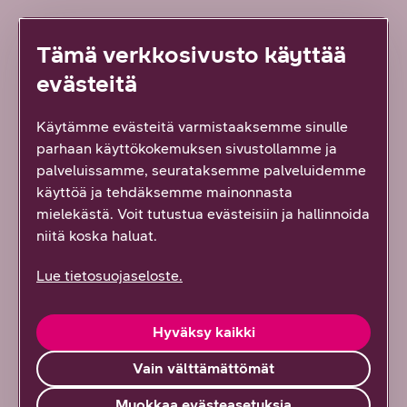
Avainsanat:
Tämä verkkosivusto käyttää
Tietoturva
Kyberturvallisuus
evästeitä
Käytämme evästeitä varmistaaksemme sinulle
parhaan käyttökokemuksen sivustollamme ja
palveluissamme, seurataksemme palveluidemme
käyttöä ja tehdäksemme mainonnasta
mielekästä. Voit tutustua evästeisiin ja hallinnoida
niitä koska haluat.
Lue tietosuojaseloste.
DNA Yrityksille
Hyväksy kaikki
Olemme uuden työn edelläkävijä, joka ymmärtää
digitalisoituneen maailman monimutkaisuuden ja
Vain välttämättömät
haluaa tehdä siitä yllättävän yksinkertaista tarjoamalla
asiakkaillemme ensiluokkaisia ratkaisuja ja odotukset
Muokkaa evästeasetuksia