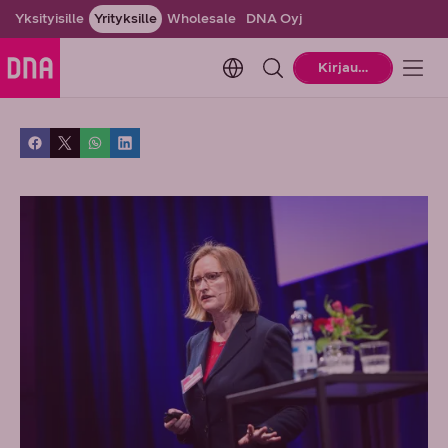
Yksityisille
Yrityksille
Wholesale
DNA Oyj
Change language. Current la
Kirjaudu