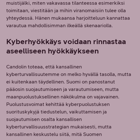
muistijälki, miten vakavassa tilanteessa esimerkiksi
toimitaan, viestitään ja mihin viranomaisiin tulee olla
yhteydessä. Hänen mukaansa harjoitteluun kannattaa
varautua mahdollisimman ilkeällä skenaariolla.
Kyberhyökkäys voidaan rinnastaa
aseelliseen hyökkäykseen
Candolin toteaa, että kansallinen
kyberturvallisuutemme on melko hyvällä tasolla, mutta
ei kuitenkaan täydellinen. Suomi on panostanut
pääosin suojautumiseen ja varautumiseen, mutta
maanpuolustuksellinen näkökulma on vajavainen.
Puolustusvoimat kehittää kyberpuolustuksen
suorituskykyjä tiedustelun, vaikuttamisen ja
suojautumisen osalta kansallisen
kyberturvallisuusstrategian mukaisesti, mutta
kansallinen keskustelu siitä, mitä Suomen