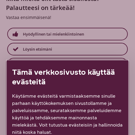
Palautteesi on tärkeää!
Vastaa ensimmäisenä!
Hyödyllinen tai mielenkiintoinen
Löysin etsimäni
En löytänyt etsimääni
Tämä verkkosivusto käyttää
Ei hyödytä, ei vastannut odotuksiani
evästeitä
Käytämme evästeitä varmistaaksemme sinulle
parhaan käyttökokemuksen sivustollamme ja
palveluissamme, seurataksemme palveluidemme
Samasta aiheesta
käyttöä ja tehdäksemme mainonnasta
mielekästä. Voit tutustua evästeisiin ja hallinnoida
niitä koska haluat.