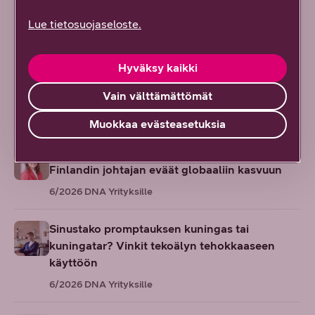
Kasvun tekijät: Argimarket ottaa rohkean
askeleen kohti maanlaajuisia markkinoita
Lue tietosuojaseloste.
7/2026
DNA Yrityksille
Hyväksy kaikki
Näiden vinkkien avulla palaat kesälomalta
työarkeen täynnä virtaa
Vain välttämättömät
6/2026
DNA Yrityksille
Muokkaa evästeasetuksia
Suomesta seuraava tekoälyn edelläkävijä? AI
Finlandin johtajan eväät globaaliin kasvuun
6/2026
DNA Yrityksille
Sinustako promptauksen kuningas tai
kuningatar? Vinkit tekoälyn tehokkaaseen
käyttöön
6/2026
DNA Yrityksille