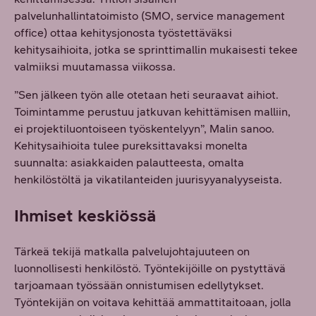
palvelunhallintatoimisto (SMO, service management
office) ottaa kehitysjonosta työstettäväksi
kehitysaihioita, jotka se sprinttimallin mukaisesti tekee
valmiiksi muutamassa viikossa.
”Sen jälkeen työn alle otetaan heti seuraavat aihiot.
Toimintamme perustuu jatkuvan kehittämisen malliin,
ei projektiluontoiseen työskentelyyn”, Malin sanoo.
Kehitysaihioita tulee pureksittavaksi monelta
suunnalta: asiakkaiden palautteesta, omalta
henkilöstöltä ja vikatilanteiden juurisyyanalyyseista.
Ihmiset keskiössä
Tärkeä tekijä matkalla palvelujohtajuuteen on
luonnollisesti henkilöstö. Työntekijöille on pystyttävä
tarjoamaan työssään onnistumisen edellytykset.
Työntekijän on voitava kehittää ammattitaitoaan, jolla