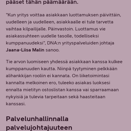
pääset tähän päämäärään.
”Kun yritys voittaa asiakkaan luottamuksen päivittäin,
uudelleen ja uudelleen, asiakkaalle ei tule tarvetta
vaihtaa kilpailijalle. Päinvastoin. Luottamus vie
asiakassuhteen uudelle tasolle, todelliseksi
kumppanuudeksi”, DNA:n yrityspalveluiden johtaja
Jaana-Liisa Malin
sanoo.
Tie arvon luomiseen yhdessä asiakkaan kanssa kulkee
kumppanuuden kautta. Niinpä tyytyminen pelkkään
alihankkijan rooliin ei kannata. On liiketoimintasi
kannalta melkoinen ero, tuleeko asiakas luoksesi
ennalta mietityn ostoslistan kanssa vai sparraamaan
nykyisiä ja tulevia tarpeitaan sekä haasteitaan
kanssasi.
Palvelunhallinnalla
palvelujohtajuuteen