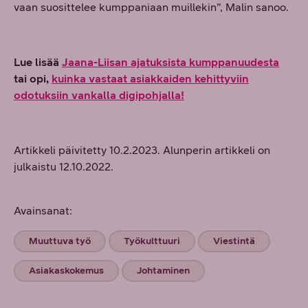
vaan suosittelee kumppaniaan muillekin”, Malin sanoo.
Lue lisää
Jaana-Liisan ajatuksista kumppanuudesta
tai opi,
kuinka vastaat asiakkaiden kehittyviin
odotuksiin vankalla digipohjalla!
Artikkeli päivitetty 10.2.2023. Alunperin artikkeli on
julkaistu 12.10.2022.
Avainsanat:
Muuttuva työ
Työkulttuuri
Viestintä
Asiakaskokemus
Johtaminen