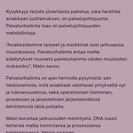
Kyvykkyys tarjota ylivertaista palvelua, joka herättää
asiakkaan luottamuksen, on palvelujohtajuutta.
Palvelunhallinta taas on palvelujohtajuuden
mahdollistaja.
”Asiakkaidemme tarpeet ja markkinat ovat jatkuvassa
muutoksessa. Palvelunhallinta antaa meille
edellytykset muovata palveluitamme näiden muutosten
mukaisiksi”, Malin sanoo.
Palvelunhallinta on ajan hermolla pysymistä: sen
tiedostamista, mitä asiakkaat odottavat yritykseltä nyt
ja tulevaisuudessa, sekä operatiivisen toiminnan,
prosessien ja järjestelmien järjestelmällistä
kehittämistä tältä pohjalta.
Malin korostaa jatkuvuuden merkitystä. DNA suosii
ketterää mallia toimintansa ja prosessiensa
kehittämisessä. Yhtiön sisäinen