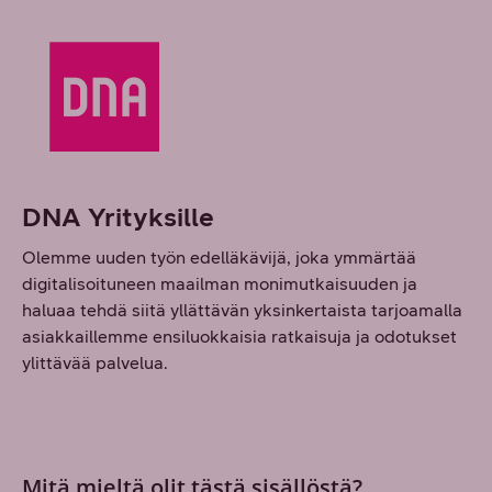
DNA Yrityksille
Olemme uuden työn edelläkävijä, joka ymmärtää
digitalisoituneen maailman monimutkaisuuden ja
haluaa tehdä siitä yllättävän yksinkertaista tarjoamalla
asiakkaillemme ensiluokkaisia ratkaisuja ja odotukset
ylittävää palvelua.
Mitä mieltä olit tästä sisällöstä?