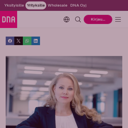
Yksityisille
Yrityksille
Wholesale
DNA Oyj
Change language. Current la
Kirjaudu