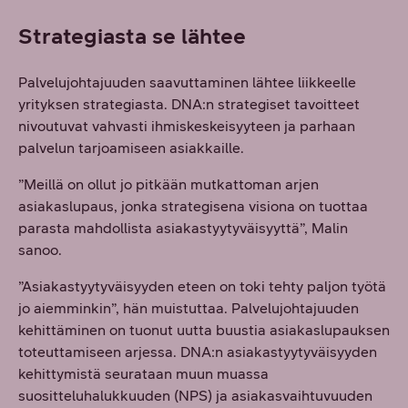
Strategiasta se lähtee
Palvelujohtajuuden saavuttaminen lähtee liikkeelle
yrityksen strategiasta. DNA:n strategiset tavoitteet
nivoutuvat vahvasti ihmiskeskeisyyteen ja parhaan
palvelun tarjoamiseen asiakkaille.
”Meillä on ollut jo pitkään mutkattoman arjen
asiakaslupaus, jonka strategisena visiona on tuottaa
parasta mahdollista asiakastyytyväisyyttä”, Malin
sanoo.
”Asiakastyytyväisyyden eteen on toki tehty paljon työtä
jo aiemminkin”, hän muistuttaa. Palvelujohtajuuden
kehittäminen on tuonut uutta buustia asiakaslupauksen
toteuttamiseen arjessa. DNA:n asiakastyytyväisyyden
kehittymistä seurataan muun muassa
suositteluhalukkuuden (NPS) ja asiakasvaihtuvuuden