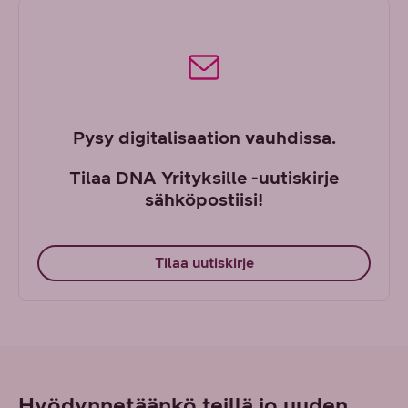
Pysy digitalisaation vauhdissa.
Tilaa DNA Yrityksille -uutiskirje
sähköpostiisi!
Tilaa uutiskirje
Hyödynnetäänkö teillä jo uuden