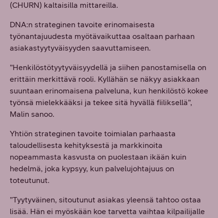
(CHURN) kaltaisilla mittareilla.
DNA:n strateginen tavoite erinomaisesta
työnantajuudesta myötävaikuttaa osaltaan parhaan
asiakastyytyväisyyden saavuttamiseen.
”Henkilöstötyytyväisyydellä ja siihen panostamisella on
erittäin merkittävä rooli. Kyllähän se näkyy asiakkaan
suuntaan erinomaisena palveluna, kun henkilöstö kokee
työnsä mielekkääksi ja tekee sitä hyvällä fiiliksellä”,
Malin sanoo.
Yhtiön strateginen tavoite toimialan parhaasta
taloudellisesta kehityksestä ja markkinoita
nopeammasta kasvusta on puolestaan ikään kuin
hedelmä, joka kypsyy, kun palvelujohtajuus on
toteutunut.
”Tyytyväinen, sitoutunut asiakas yleensä tahtoo ostaa
lisää. Hän ei myöskään koe tarvetta vaihtaa kilpailijalle