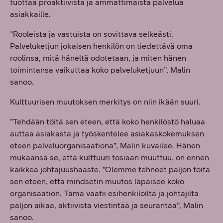
tuottaa proaktiivista ja ammattimaista palvelua
asiakkaille.
”Rooleista ja vastuista on sovittava selkeästi.
Palveluketjun jokaisen henkilön on tiedettävä oma
roolinsa, mitä häneltä odotetaan, ja miten hänen
toimintansa vaikuttaa koko palveluketjuun”, Malin
sanoo.
Kulttuurisen muutoksen merkitys on niin ikään suuri.
”Tehdään töitä sen eteen, että koko henkilöstö haluaa
auttaa asiakasta ja työskentelee asiakaskokemuksen
eteen palveluorganisaationa”, Malin kuvailee. Hänen
mukaansa se, että kulttuuri tosiaan muuttuu, on ennen
kaikkea johtajuushaaste. ”Olemme tehneet paljon töitä
sen eteen, että mindsetin muutos läpäisee koko
organisaation. Tämä vaatii esihenkilöiltä ja johtajilta
paljon aikaa, aktiivista viestintää ja seurantaa”, Malin
sanoo.