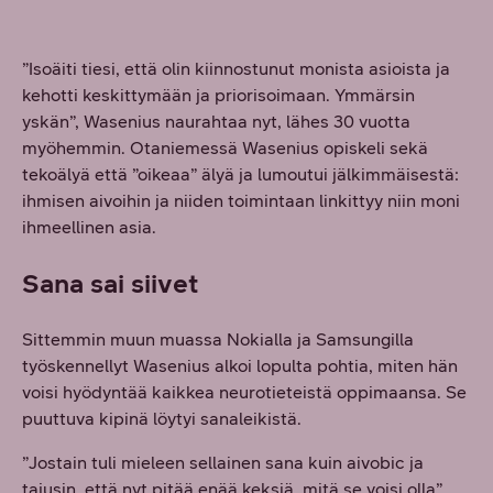
”Isoäiti tiesi, että olin kiinnostunut monista asioista ja
kehotti keskittymään ja priorisoimaan. Ymmärsin
yskän”, Wasenius naurahtaa nyt, lähes 30 vuotta
myöhemmin. Otaniemessä Wasenius opiskeli sekä
tekoälyä että ”oikeaa” älyä ja lumoutui jälkimmäisestä:
ihmisen aivoihin ja niiden toimintaan linkittyy niin moni
ihmeellinen asia.
Sana sai siivet
Sittemmin muun muassa Nokialla ja Samsungilla
työskennellyt Wasenius alkoi lopulta pohtia, miten hän
voisi hyödyntää kaikkea neurotieteistä oppimaansa. Se
puuttuva kipinä löytyi sanaleikistä.
”Jostain tuli mieleen sellainen sana kuin aivobic ja
tajusin, että nyt pitää enää keksiä, mitä se voisi olla”,