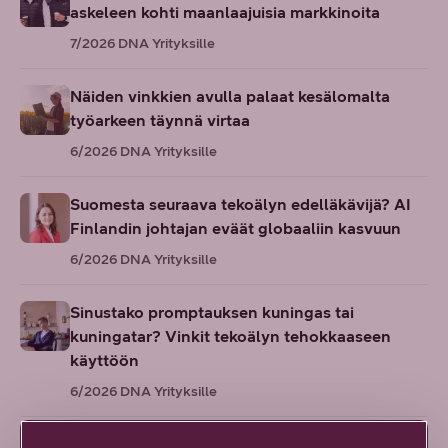
askeleen kohti maanlaajuisia markkinoita
7/2026
DNA Yrityksille
Näiden vinkkien avulla palaat kesälomalta
työarkeen täynnä virtaa
6/2026
DNA Yrityksille
Suomesta seuraava tekoälyn edelläkävijä? AI
Finlandin johtajan eväät globaaliin kasvuun
6/2026
DNA Yrityksille
Sinustako promptauksen kuningas tai
kuningatar? Vinkit tekoälyn tehokkaaseen
käyttöön
6/2026
DNA Yrityksille
”Kasvu vaatii epäonnistumisten