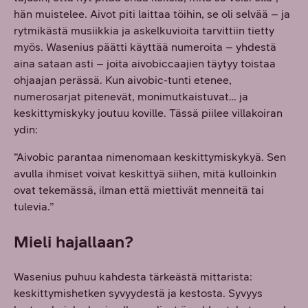
hän muistelee. Aivot piti laittaa töihin, se oli selvää – ja
rytmikästä musiikkia ja askelkuvioita tarvittiin tietty
myös. Wasenius päätti käyttää numeroita – yhdestä
aina sataan asti – joita aivobiccaajien täytyy toistaa
ohjaajan perässä. Kun aivobic-tunti etenee,
numerosarjat pitenevät, monimutkaistuvat… ja
keskittymiskyky joutuu koville. Tässä piilee villakoiran
ydin:
”Aivobic parantaa nimenomaan keskittymiskykyä. Sen
avulla ihmiset voivat keskittyä siihen, mitä kulloinkin
ovat tekemässä, ilman että miettivät menneitä tai
tulevia.”
Mieli hajallaan?
Wasenius puhuu kahdesta tärkeästä mittarista:
keskittymishetken syvyydestä ja kestosta. Syvyys