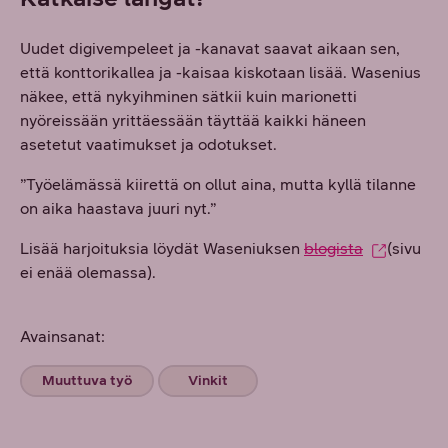
Uudet digivempeleet ja -kanavat saavat aikaan sen,
että konttorikallea ja -kaisaa kiskotaan lisää. Wasenius
näkee, että nykyihminen sätkii kuin marionetti
nyöreissään yrittäessään täyttää kaikki häneen
asetetut vaatimukset ja odotukset.
”Työelämässä kiirettä on ollut aina, mutta kyllä tilanne
on aika haastava juuri nyt.”
Lisää harjoituksia löydät Waseniuksen
blogista
(sivu
ei enää olemassa)
.
Avainsanat:
Muuttuva työ
Vinkit