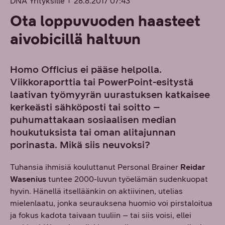
DNA Yrityksille
28.8.2017 07:43
Ota loppuvuoden haasteet
aivobicillä haltuun
Homo Officius ei pääse helpolla.
Viikkoraporttia tai PowerPoint-esitystä
laativan työmyyrän uurastuksen katkaisee
kerkeästi sähköposti tai soitto –
puhumattakaan sosiaalisen median
houkutuksista tai oman alitajunnan
porinasta. Mikä siis neuvoksi?
Tuhansia ihmisiä kouluttanut Personal Brainer
Reidar
Wasenius
tuntee 2000-luvun työelämän sudenkuopat
hyvin. Hänellä itselläänkin on aktiivinen, utelias
mielenlaatu, jonka seurauksena huomio voi pirstaloitua
ja fokus kadota taivaan tuuliin – tai siis voisi, ellei