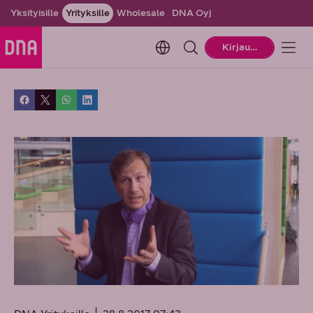
Yksityisille
Yrityksille
Wholesale
DNA Oyj
Change language. Current la
Kirjaudu