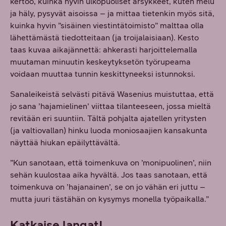
kertoo, kuinka hyvin ulkopuoliset ärsykkeet, kuten melu
ja häly, pysyvät aisoissa – ja mittaa tietenkin myös sitä,
kuinka hyvin ”sisäinen viestintätoimisto” malttaa olla
lähettämästä tiedotteitaan (ja troijalaisiaan). Kesto
taas kuvaa aikajännettä: ahkerasti harjoittelemalla
muutaman minuutin keskeytyksetön työrupeama
voidaan muuttaa tunnin keskittyneeksi istunnoksi.
Sanaleikeistä selvästi pitävä Wasenius muistuttaa, että
jo sana ’hajamielinen’ viittaa tilanteeseen, jossa mieltä
revitään eri suuntiin. Tältä pohjalta ajatellen yritysten
(ja valtiovallan) hinku luoda moniosaajien kansakunta
näyttää hiukan epäilyttävältä.
”Kun sanotaan, että toimenkuva on ’monipuolinen’, niin
sehän kuulostaa aika hyvältä. Jos taas sanotaan, että
toimenkuva on ’hajanainen’, se on jo vähän eri juttu –
mutta juuri tästähän on kysymys monella työpaikalla.”
Katkaise langat!