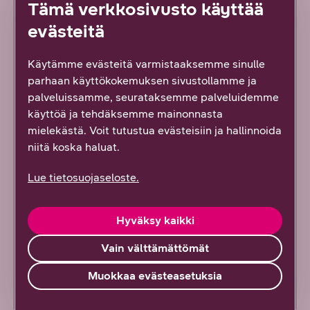
Tämä verkkosivusto käyttää
normalisointia” – Suomen kasvuyrityskentän
evästeitä
nykytila Amel Gailyn näkökulmasta
6/2026
DNA Yrityksille
Käytämme evästeitä varmistaaksemme sinulle
parhaan käyttökokemuksen sivustollamme ja
palveluissamme, seurataksemme palveluidemme
Kaikki artikkelit ja blogit
käyttöä ja tehdäksemme mainonnasta
mielekästä. Voit tutustua evästeisiin ja hallinnoida
niitä koska haluat.
Kaikki referenssit
Lue tietosuojaseloste.
Kaikki oppaat
Hyväksy kaikki
Tilaa uutiskirje
Vain välttämättömät
Muokkaa evästeasetuksia
Ota yhteyttä