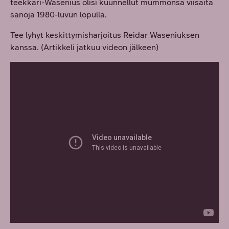
teekkari-Wasenius olisi kuunnellut mummonsa viisaita
sanoja 1980-luvun lopulla.
Tee lyhyt keskittymisharjoitus Reidar Waseniuksen
kanssa. (Artikkeli jatkuu videon jälkeen)