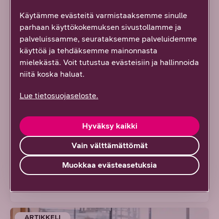
Käytämme evästeitä varmistaaksemme sinulle
parhaan käyttökokemuksen sivustollamme ja
palveluissamme, seurataksemme palveluidemme
käyttöä ja tehdäksemme mainonnasta
mielekästä. Voit tutustua evästeisiin ja hallinnoida
niitä koska haluat.
7/2026 DNA YRITYKSILLE
Lue tietosuojaseloste.
Kasvun tekijät: Argimarket
Hyväksy kaikki
ottaa rohkean askeleen kohti
Vain välttämättömät
maanlaajuisia markkinoita
Muokkaa evästeasetuksia
Lue artikkeli
ARTIKKELI