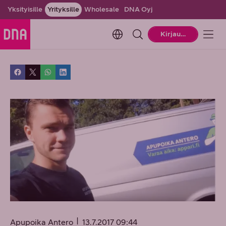
Yksityisille
Yrityksille
Wholesale
DNA Oyj
Change language. Current la
Kirjaudu
Apupoika Antero
13.7.2017 09:44