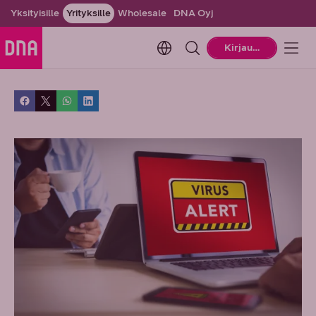
Yksityisille
Yrityksille
Wholesale
DNA Oyj
Change language. Current la
Kirjaudu