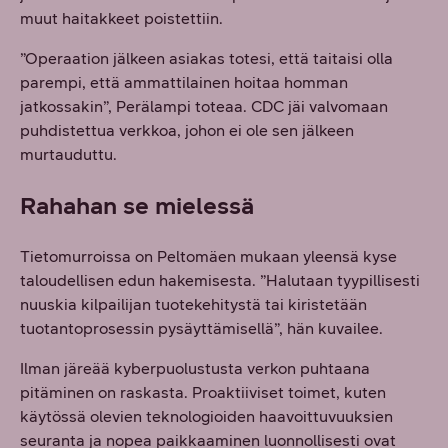
muut haitakkeet poistettiin.
”Operaation jälkeen asiakas totesi, että taitaisi olla
parempi, että ammattilainen hoitaa homman
jatkossakin”, Perälampi toteaa. CDC jäi valvomaan
puhdistettua verkkoa, johon ei ole sen jälkeen
murtauduttu.
Rahahan se mielessä
Tietomurroissa on Peltomäen mukaan yleensä kyse
taloudellisen edun hakemisesta. ”Halutaan tyypillisesti
nuuskia kilpailijan tuotekehitystä tai kiristetään
tuotantoprosessin pysäyttämisellä”, hän kuvailee.
Ilman järeää kyberpuolustusta verkon puhtaana
pitäminen on raskasta. Proaktiiviset toimet, kuten
käytössä olevien teknologioiden haavoittuvuuksien
seuranta ja nopea paikkaaminen luonnollisesti ovat