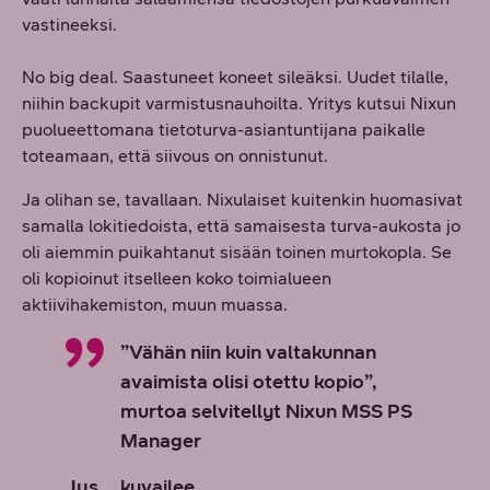
vastineeksi.
No big deal. Saastuneet koneet sileäksi. Uudet tilalle,
niihin backupit varmistusnauhoilta. Yritys kutsui Nixun
puolueettomana tietoturva-asiantuntijana paikalle
toteamaan, että siivous on onnistunut.
Ja olihan se, tavallaan. Nixulaiset kuitenkin huomasivat
samalla lokitiedoista, että samaisesta turva-aukosta jo
oli aiemmin puikahtanut sisään toinen murtokopla. Se
oli kopioinut itselleen koko toimialueen
aktiivihakemiston, muun muassa.
”Vähän niin kuin valtakunnan
avaimista olisi otettu kopio”,
murtoa selvitellyt Nixun MSS PS
Manager
Jus
kuvailee.