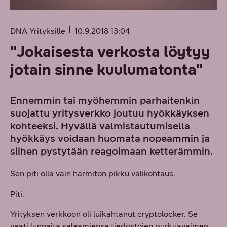
DNA Yrityksille
10.9.2018 13:04
"Jokaisesta verkosta löytyy
jotain sinne kuulumatonta"
Ennemmin tai myöhemmin parhaitenkin
suojattu yritysverkko joutuu hyökkäyksen
kohteeksi. Hyvällä valmistautumisella
hyökkäys voidaan huomata nopeammin ja
siihen pystytään reagoimaan ketterämmin.
Sen piti olla vain harmiton pikku välikohtaus.
Piti.
Yrityksen verkkoon oli luikahtanut cryptolocker. Se
vaati lunnaita salaamiensa tiedostojen purkuavaimen