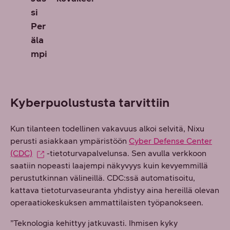
si
Per
äla
mpi
Kyberpuolustusta tarvittiin
Kun tilanteen todellinen vakavuus alkoi selvitä, Nixu
perusti asiakkaan ympäristöön
Cyber Defense Center
(CDC)
-tietoturvapalvelunsa. Sen avulla verkkoon
saatiin nopeasti laajempi näkyvyys kuin kevyemmillä
perustutkinnan välineillä. CDC:ssä automatisoitu,
kattava tietoturvaseuranta yhdistyy aina hereillä olevan
operaatiokeskuksen ammattilaisten työpanokseen.
”Teknologia kehittyy jatkuvasti. Ihmisen kyky