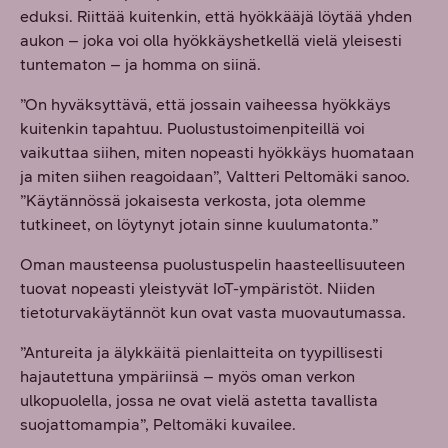
eduksi. Riittää kuitenkin, että hyökkääjä löytää yhden
aukon – joka voi olla hyökkäyshetkellä vielä yleisesti
tuntematon – ja homma on siinä.
”On hyväksyttävä, että jossain vaiheessa hyökkäys
kuitenkin tapahtuu. Puolustustoimenpiteillä voi
vaikuttaa siihen, miten nopeasti hyökkäys huomataan
ja miten siihen reagoidaan”, Valtteri Peltomäki sanoo.
”Käytännössä jokaisesta verkosta, jota olemme
tutkineet, on löytynyt jotain sinne kuulumatonta.”
Oman mausteensa puolustuspelin haasteellisuuteen
tuovat nopeasti yleistyvät IoT-ympäristöt. Niiden
tietoturvakäytännöt kun ovat vasta muovautumassa.
”Antureita ja älykkäitä pienlaitteita on tyypillisesti
hajautettuna ympäriinsä – myös oman verkon
ulkopuolella, jossa ne ovat vielä astetta tavallista
suojattomampia”, Peltomäki kuvailee.