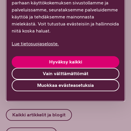
parhaan käyttökokemuksen sivustollamme ja
tulevaisuuden teknologiaa! Näitä podcasteja et
palveluissamme, seurataksemme palveluidemme
voi missata
käyttöä ja tehdäksemme mainonnasta
6/2026
DNA Yrityksille
mielekästä. Voit tutustua evästeisiin ja hallinnoida
niitä koska haluat.
Kyberrosvot etsivät aina helpointa reittiä
Lue tietosuojaseloste.
sisään – eikä saaliina haeta vain dataa
6/2026
DNA Yrityksille
Hyväksy kaikki
Jykevät kivimuurit eivät enää suojaa
Vain välttämättömät
linnoitustasi hyökkääjiltä – tietoturva vaatii
tähystystorneja ja vahteja
Muokkaa evästeasetuksia
6/2026
Toni Vartiainen
Kaikki artikkelit ja blogit