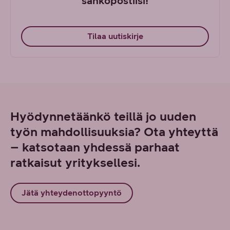
sähköpostiisi!
Tilaa uutiskirje
Hyödynnetäänkö teillä jo uuden
työn mahdollisuuksia? Ota yhteyttä
– katsotaan yhdessä parhaat
ratkaisut yrityksellesi.
Jätä yhteydenottopyyntö