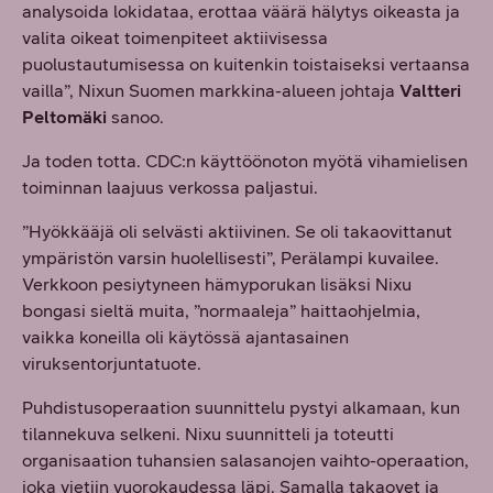
analysoida lokidataa, erottaa väärä hälytys oikeasta ja
valita oikeat toimenpiteet aktiivisessa
puolustautumisessa on kuitenkin toistaiseksi vertaansa
vailla”, Nixun Suomen markkina-alueen johtaja
Valtteri
Peltomäki
sanoo.
Ja toden totta. CDC:n käyttöönoton myötä vihamielisen
toiminnan laajuus verkossa paljastui.
”Hyökkääjä oli selvästi aktiivinen. Se oli takaovittanut
ympäristön varsin huolellisesti”, Perälampi kuvailee.
Verkkoon pesiytyneen hämyporukan lisäksi Nixu
bongasi sieltä muita, ”normaaleja” haittaohjelmia,
vaikka koneilla oli käytössä ajantasainen
viruksentorjuntatuote.
Puhdistusoperaation suunnittelu pystyi alkamaan, kun
tilannekuva selkeni. Nixu suunnitteli ja toteutti
organisaation tuhansien salasanojen vaihto-operaation,
joka vietiin vuorokaudessa läpi. Samalla takaovet ja