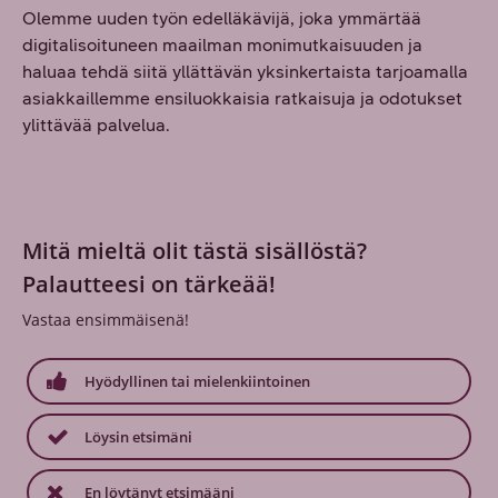
Olemme uuden työn edelläkävijä, joka ymmärtää
digitalisoituneen maailman monimutkaisuuden ja
haluaa tehdä siitä yllättävän yksinkertaista tarjoamalla
asiakkaillemme ensiluokkaisia ratkaisuja ja odotukset
ylittävää palvelua.
Mitä mieltä olit tästä sisällöstä?
Palautteesi on tärkeää!
Vastaa ensimmäisenä!
Hyödyllinen tai mielenkiintoinen
Löysin etsimäni
En löytänyt etsimääni