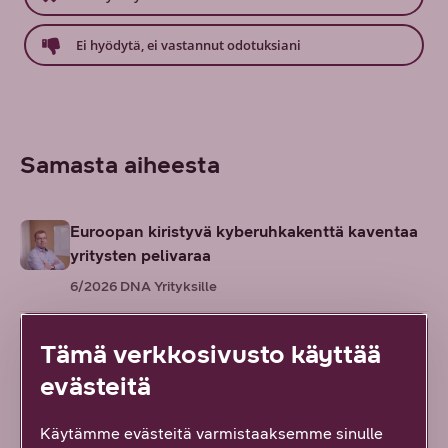
Ei hyödytä, ei vastannut odotuksiani
Samasta aiheesta
Euroopan kiristyvä kyberuhkakenttä kaventaa
yritysten pelivaraa
6/2026
DNA Yrityksille
Haloo – huijari vai harmiton puhelu? Vältä
Tämä verkkosivusto käyttää
huijaus- ja massapuhelut Numerovahdin avulla
evästeitä
6/2026
DNA Yrityksille
Käytämme evästeitä varmistaaksemme sinulle
Kyberrikoksia, uusia näkökulmia ja