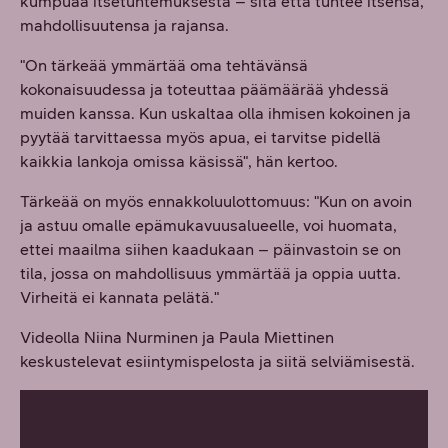
kumpuaa itsetuntemuksesta – sitä että tuntee itsensä,
mahdollisuutensa ja rajansa.
"On tärkeää ymmärtää oma tehtävänsä
kokonaisuudessa ja toteuttaa päämäärää yhdessä
muiden kanssa. Kun uskaltaa olla ihmisen kokoinen ja
pyytää tarvittaessa myös apua, ei tarvitse pidellä
kaikkia lankoja omissa käsissä", hän kertoo.
Tärkeää on myös ennakkoluulottomuus: "Kun on avoin
ja astuu omalle epämukavuusalueelle, voi huomata,
ettei maailma siihen kaadukaan – päinvastoin se on
tila, jossa on mahdollisuus ymmärtää ja oppia uutta.
Virheitä ei kannata pelätä."
Videolla Niina Nurminen ja Paula Miettinen
keskustelevat esiintymispelosta ja siitä selviämisestä.