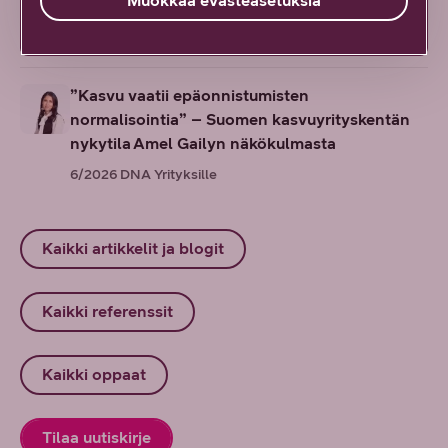
Muokkaa evästeasetuksia
käyttöön
6/2026
DNA Yrityksille
”Kasvu vaatii epäonnistumisten
normalisointia” – Suomen kasvuyrityskentän
nykytila Amel Gailyn näkökulmasta
6/2026
DNA Yrityksille
Kaikki artikkelit ja blogit
Kaikki referenssit
Kaikki oppaat
Tilaa uutiskirje