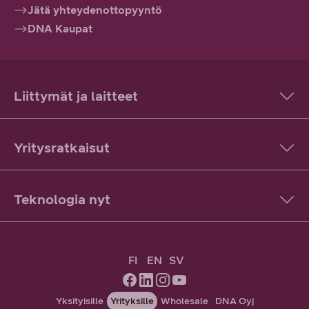
Jätä yhteydenottopyyntö
DNA Kaupat
Liittymät ja laitteet
Yritysratkaisut
Teknologia nyt
FI
EN
SV
Yksityisille
Yrityksille
Wholesale
DNA Oyj