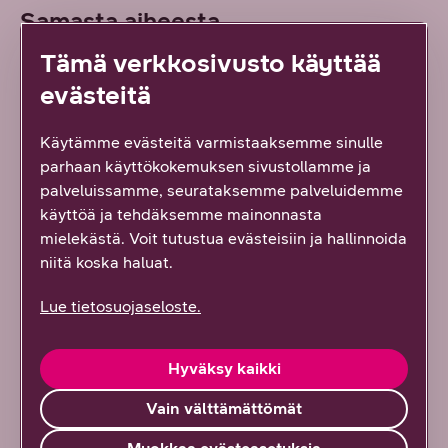
Samasta aiheesta
Tämä verkkosivusto käyttää
Kasvun tekijät: Argimarket ottaa rohkean
evästeitä
askeleen kohti maanlaajuisia markkinoita
Käytämme evästeitä varmistaaksemme sinulle
7/2026
DNA Yrityksille
parhaan käyttökokemuksen sivustollamme ja
palveluissamme, seurataksemme palveluidemme
Näiden vinkkien avulla palaat kesälomalta
käyttöä ja tehdäksemme mainonnasta
työarkeen täynnä virtaa
mielekästä. Voit tutustua evästeisiin ja hallinnoida
6/2026
DNA Yrityksille
niitä koska haluat.
Suomesta seuraava tekoälyn edelläkävijä? AI
Lue tietosuojaseloste.
Finlandin johtajan eväät globaaliin kasvuun
6/2026
DNA Yrityksille
Hyväksy kaikki
Vain välttämättömät
Sinustako promptauksen kuningas tai
kuningatar? Vinkit tekoälyn tehokkaaseen