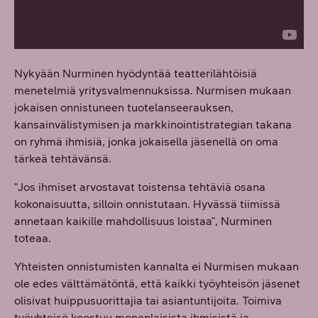
Nykyään Nurminen hyödyntää teatterilähtöisiä
menetelmiä yritysvalmennuksissa. Nurmisen mukaan
jokaisen onnistuneen tuotelanseerauksen,
kansainvälistymisen ja markkinointistrategian takana
on ryhmä ihmisiä, jonka jokaisella jäsenellä on oma
tärkeä tehtävänsä.
"Jos ihmiset arvostavat toistensa tehtäviä osana
kokonaisuutta, silloin onnistutaan. Hyvässä tiimissä
annetaan kaikille mahdollisuus loistaa", Nurminen
toteaa.
Yhteisten onnistumisten kannalta ei Nurmisen mukaan
ole edes välttämätöntä, että kaikki työyhteisön jäsenet
olisivat huippusuorittajia tai asiantuntijoita. Toimiva
työyhteisö koostuu monenlaisista ihmisistä ja