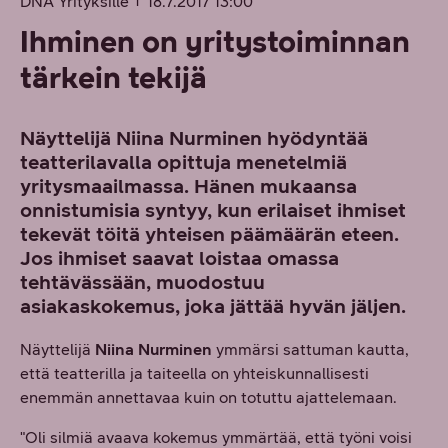
DNA Yrityksille
18.7.2017 13:00
Ihminen on yritystoiminnan
tärkein tekijä
Näyttelijä Niina Nurminen hyödyntää
teatterilavalla opittuja menetelmiä
yritysmaailmassa. Hänen mukaansa
onnistumisia syntyy, kun erilaiset ihmiset
tekevät töitä yhteisen päämäärän eteen.
Jos ihmiset saavat loistaa omassa
tehtävässään, muodostuu
asiakaskokemus, joka jättää hyvän jäljen.
Näyttelijä
Niina Nurminen
ymmärsi sattuman kautta,
että teatterilla ja taiteella on yhteiskunnallisesti
enemmän annettavaa kuin on totuttu ajattelemaan.
"Oli silmiä avaava kokemus ymmärtää, että työni voisi