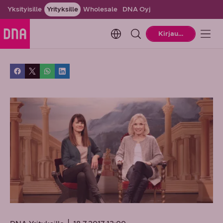
Yksityisille
Yrityksille
Wholesale
DNA Oyj
Change language. Current la
Kirjaudu