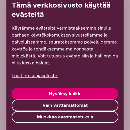
Tämä verkkosivusto käyttää
evästeitä
Käytämme evästeitä varmistaaksemme sinulle
parhaan käyttökokemuksen sivustollamme ja
palveluissamme, seurataksemme palveluidemme
käyttöä ja tehdäksemme mainonnasta
7/2026 DNA YRITYKSILLE
mielekästä. Voit tutustua evästeisiin ja hallinnoida
niitä koska haluat.
Uusi tapa hallinnoida suuria
Lue tietosuojaseloste.
lähiverkkoja: DNA Managed
Network Premium tarjoaa
Hyväksy kaikki
ainutlaatuisen ratkaisun
monimutkaisten
Vain välttämättömät
verkkoympäristöjen haasteisiin
Muokkaa evästeasetuksia
Lue artikkeli