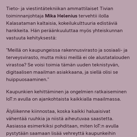
Tieto- ja viestintätekniikan ammattilaiset Tivian
toiminnanjohtaja
Mika Helenius
tervehtii ilolla
Kalasataman kaltaisia, kokeilukulttuuria edistäviä
hankkeita. Hän peräänkuuluttaa myös yhteiskunnan
vastuuta kehityksestä:
"Meillä on kaupungeissa rakennusvirasto ja sosiaali- ja
terveysvirasto, mutta miksi meillä ei ole alustatalouden
virastoa? Se voisi toimia tämän uuden teknistyvän,
digitaalisen maailman asiakkaana, ja siellä olisi se
huippuosaaminen."
Kaupunkien kehittäminen ja ongelmien ratkaiseminen
IoT:n avulla on ajankohtaista kaikkialla maailmassa.
Älyliikenne kiinnostaa, koska kaikki haluaisivat
vähentää ruuhkia ja niistä aiheutuvaa saastetta.
Aasiassa esimerkiksi pohditaan, miten IoT:n avulla
pystytään saamaan lisää vehreyttä kaupunkeihin