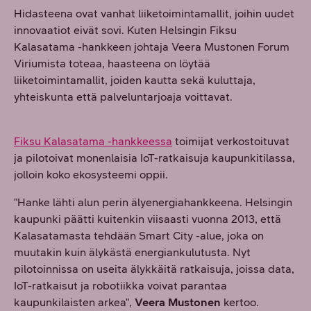
Hidasteena ovat vanhat liiketoimintamallit, joihin uudet
innovaatiot eivät sovi. Kuten Helsingin Fiksu
Kalasatama -hankkeen johtaja Veera Mustonen Forum
Viriumista toteaa, haasteena on löytää
liiketoimintamallit, joiden kautta sekä kuluttaja,
yhteiskunta että palveluntarjoaja voittavat.
Fiksu Kalasatama -hankkeessa
toimijat verkostoituvat
ja pilotoivat monenlaisia IoT-ratkaisuja kaupunkitilassa,
jolloin koko ekosysteemi oppii.
"Hanke lähti alun perin älyenergiahankkeena. Helsingin
kaupunki päätti kuitenkin viisaasti vuonna 2013, että
Kalasatamasta tehdään Smart City -alue, joka on
muutakin kuin älykästä energiankulutusta. Nyt
pilotoinnissa on useita älykkäitä ratkaisuja, joissa data,
IoT-ratkaisut ja robotiikka voivat parantaa
kaupunkilaisten arkea",
Veera Mustonen
kertoo.