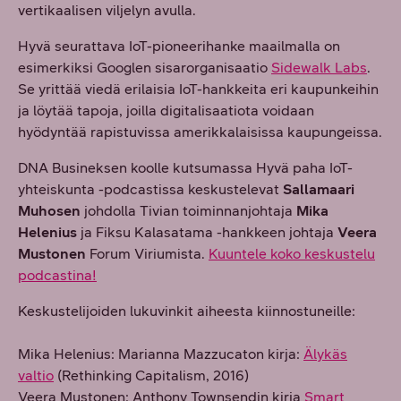
vertikaalisen viljelyn avulla.
Hyvä seurattava IoT-pioneerihanke maailmalla on
esimerkiksi Googlen sisarorganisaatio
Sidewalk Labs
.
Se yrittää viedä erilaisia IoT-hankkeita eri kaupunkeihin
ja löytää tapoja, joilla digitalisaatiota voidaan
hyödyntää rapistuvissa amerikkalaisissa kaupungeissa.
DNA Busineksen koolle kutsumassa Hyvä paha IoT-
yhteiskunta -podcastissa keskustelevat
Sallamaari
Muhosen
johdolla Tivian toiminnanjohtaja
Mika
Helenius
ja Fiksu Kalasatama -hankkeen johtaja
Veera
Mustonen
Forum Viriumista.
Kuuntele koko keskustelu
podcastina!
Keskustelijoiden lukuvinkit aiheesta kiinnostuneille:
Mika Helenius: Marianna Mazzucaton kirja:
Älykäs
valtio
(Rethinking Capitalism, 2016)
Veera Mustonen: Anthony Townsendin kirja
Smart