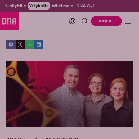
Yksityisille
Yrityksille
Wholesale
DNA Oyj
Change language. Current la
Kirjaudu