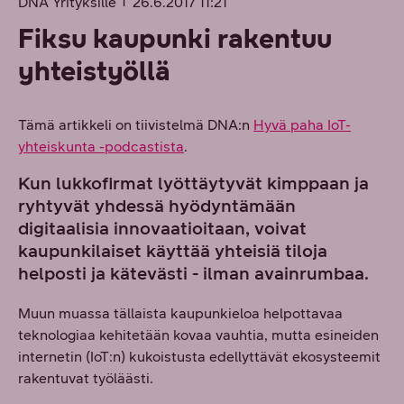
DNA Yrityksille
26.6.2017 11:21
Fiksu kaupunki rakentuu
yhteistyöllä
Tämä artikkeli on tiivistelmä DNA:n
Hyvä paha IoT-
yhteiskunta -podcastista
.
Kun lukkofirmat lyöttäytyvät kimppaan ja
ryhtyvät yhdessä hyödyntämään
digitaalisia innovaatioitaan, voivat
kaupunkilaiset käyttää yhteisiä tiloja
helposti ja kätevästi - ilman avainrumbaa.
Muun muassa tällaista kaupunkieloa helpottavaa
teknologiaa kehitetään kovaa vauhtia, mutta esineiden
internetin (IoT:n) kukoistusta edellyttävät ekosysteemit
rakentuvat työläästi.