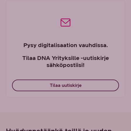
Pysy digitalisaation vauhdissa.
Tilaa DNA Yrityksille -uutiskirje
sähköpostiisi!
Tilaa uutiskirje
Hyödynnetäänkö teillä jo uuden