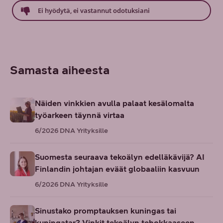
Ei hyödytä, ei vastannut odotuksiani
Samasta aiheesta
Näiden vinkkien avulla palaat kesälomalta
työarkeen täynnä virtaa
6/2026
DNA Yrityksille
Suomesta seuraava tekoälyn edelläkävijä? AI
Finlandin johtajan eväät globaaliin kasvuun
6/2026
DNA Yrityksille
Sinustako promptauksen kuningas tai
kuningatar? Vinkit tekoälyn tehokkaaseen