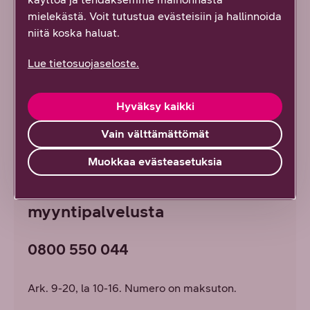
Kun tarvitset eSIMin lue lisää
eSIM-sivultamme
.
mielekästä. Voit tutustua evästeisiin ja hallinnoida
Nyt voit käyttää kahta laitetta, samalla
niitä koska haluat.
numerolla. Saat puhelut ja netin mukaasi, kahteen
Lue tietosuojaseloste.
laitteeseen! Soittaessasi puhelimellasi tai
älykellollasi puhelun vastaanottaja näkee aina
saman, tutun numerosi. Huomaathan, että DNA
Hyväksy kaikki
Multi-SIM -lisäpalvelu toimii vain kotimaassa.
Vain välttämättömät
Muokkaa evästeasetuksia
Saat myös Multi-SIM -
lisäpalvelun DNA:n
myyntipalvelusta
0800 550 044
Ark. 9-20, la 10-16. Numero on maksuton.