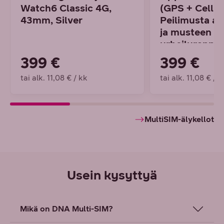
Watch6 Classic 4G,
(GPS + Cellul
43mm, Silver
Peilimusta al
ja musteen v
urheiluranne
399 €
399 €
tai alk. 11,08 € / kk
tai alk. 11,08 € / k
MultiSIM-älykellot
Usein kysyttyä
Mikä on DNA Multi-SIM?