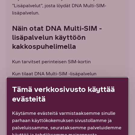
”Lisäpalvelut”, josta löydät DNA Multi-SIM-
lisäpalvelun.
Näin otat DNA Multi-SIM -
lisäpalvelun käyttöön
kakkospuhelimella
Kun tarvitset perinteisen SIM-kortin
Kun tilaat DNA Multi-SIM -lisäpalvelun
puhelimeen, saat tilauksen mukana SIM-kortin
Tämä verkkosivusto käyttää
kakkospuhelimellesi. Riittää, että laitat saamasi
SIM-kortin puhelimeesi; DNA Multi-SIM -
evästeitä
lisäpalvelu on automaattisesti käytössäsi heti
palvelun kytkennän jälkeen. Saat SIM-kortin DNA
Käytämme evästeitä varmistaaksemme sinulle
Kaupasta heti mukaasi tai jos tilasit sen esim.
parhaan käyttökokemuksen sivustollamme ja
puhelimessa, se toimitetaan sinulle postitse.
palveluissamme, seurataksemme palveluidemme
käyttöä ja tehdäksemme mainonnasta