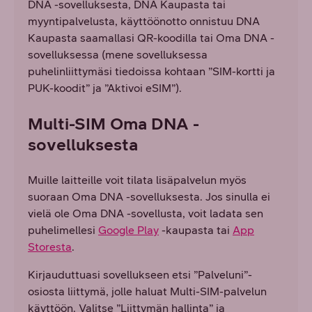
DNA -sovelluksesta, DNA Kaupasta tai
myyntipalvelusta, käyttöönotto onnistuu DNA
Kaupasta saamallasi QR-koodilla tai Oma DNA -
sovelluksessa (mene sovelluksessa
puhelinliittymäsi tiedoissa kohtaan ”SIM-kortti ja
PUK-koodit” ja ”Aktivoi eSIM”).
Multi-SIM Oma DNA -
sovelluksesta
Muille laitteille voit tilata lisäpalvelun myös
suoraan Oma DNA -sovelluksesta. Jos sinulla ei
vielä ole Oma DNA -sovellusta, voit ladata sen
puhelimellesi
Google Play
-kaupasta tai
App
Storesta
.
Kirjauduttuasi sovellukseen etsi ”Palveluni”-
osiosta liittymä, jolle haluat Multi-SIM-palvelun
käyttöön. Valitse ”Liittymän hallinta” ja