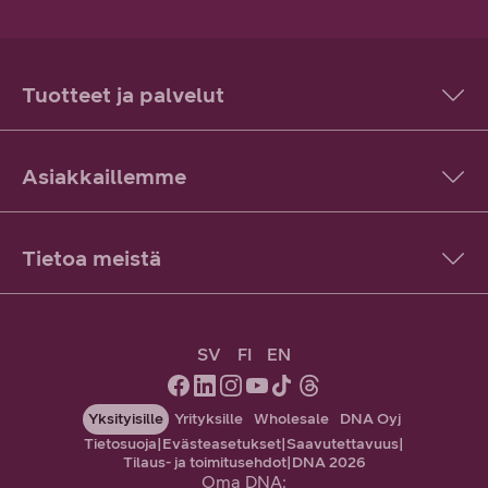
Tuotteet ja palvelut
Asiakkaillemme
Tietoa meistä
SV
FI
EN
Yksityisille
Yrityksille
Wholesale
DNA Oyj
Tietosuoja
|
Evästeasetukset
|
Saavutettavuus
|
Tilaus- ja toimitusehdot
|
DNA 2026
Oma DNA: