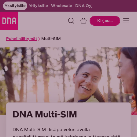
Yksityisille
Yrityksille
Wholesale
DNA Oyj
Ostoskori
Kirjaudu
Puhelinliittymät
Multi-SIM
DNA Multi-SIM
DNA Multi-SIM -lisäpalvelun avulla
puhelinliittymäsi toimii kahdessa laitteessa yhtä