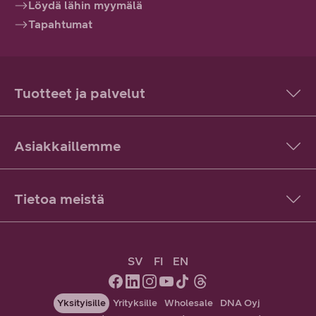
Löydä lähin myymälä
Tapahtumat
Tuotteet ja palvelut
Asiakkaillemme
Tietoa meistä
SV
FI
EN
Yksityisille
Yrityksille
Wholesale
DNA Oyj