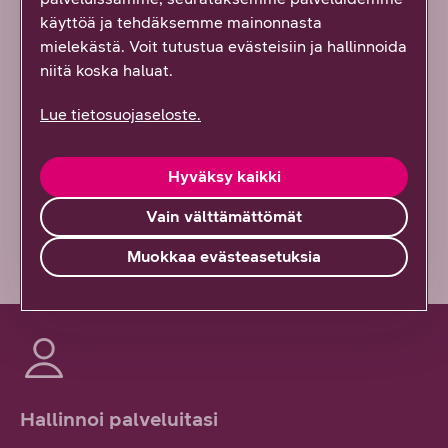
käyttöä ja tehdäksemme mainonnasta
Mobiilimaksaminen
mielekästä. Voit tutustua evästeisiin ja hallinnoida
sovelluskaupoissa
niitä koska haluat.
Lue tietosuojaseloste.
Katso ohjeet, miten DNA:n liittymällä voit ostaa
App
Storessa ja muissa Applen palveluissa
,
Windows
Hyväksy kaikki
Kaupassa
tai
Google Play –sovelluskaupassa
.
Huomaathan, että kansainvälisissä sovelluskaupoissa
Vain välttämättömät
ei käytetä kotimaista Mobiilimaksu-logoa.
Muokkaa evästeasetuksia
Hallinnoi palveluitasi