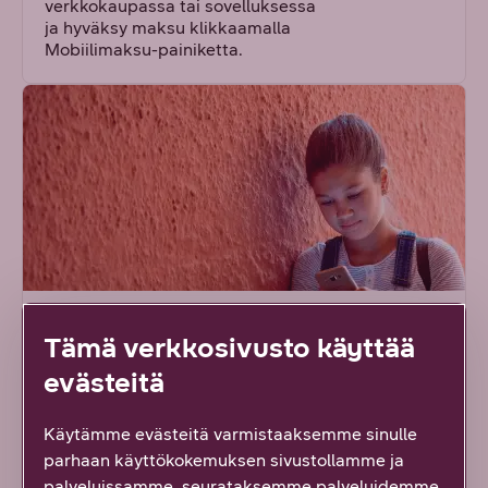
verkkokaupassa tai sovelluksessa
ja hyväksy maksu klikkaamalla
Mobiilimaksu-painiketta.
Näin kytket estot lapsen puhelimeen
Tämä verkkosivusto käyttää
Puhelinliittymiin on tarjolla useita puhelimen
evästeitä
käyttöä ja suojausta helpottavia esto- ja
rajoituspalveluita.
Käytämme evästeitä varmistaaksemme sinulle
parhaan käyttökokemuksen sivustollamme ja
Tutustu estoihin
palveluissamme, seurataksemme palveluidemme