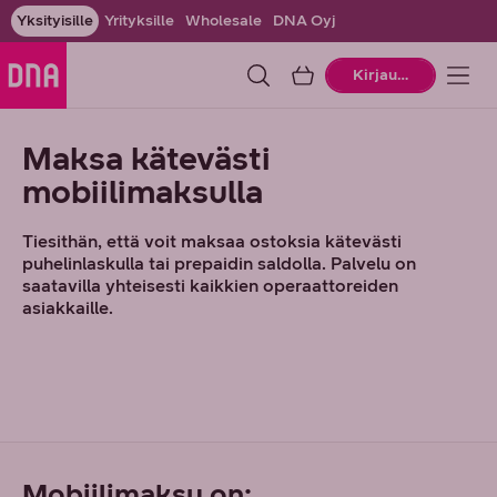
Yksityisille
Yrityksille
Wholesale
DNA Oyj
Ostoskori
Kirjaudu
Maksa kätevästi
mobiilimaksulla
Tiesithän, että voit maksaa ostoksia kätevästi
puhelinlaskulla tai prepaidin saldolla. Palvelu on
saatavilla yhteisesti kaikkien operaattoreiden
asiakkaille.
Mobiilimaksu on: