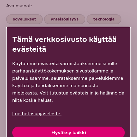
Avainsanat:
sovellukset
yhteisöllisyys
teknologia
Teknologiaa ja tekoälyä
Tämä verkkosivusto käyttää
evästeitä
Käytämme evästeitä varmistaaksemme sinulle
parhaan käyttökokemuksen sivustollamme ja
palveluissamme, seurataksemme palveluidemme
käyttöä ja tehdäksemme mainonnasta
mielekästä. Voit tutustua evästeisiin ja hallinnoida
niitä koska haluat.
Artikkelien toimitus
Lue tietosuojaseloste.
Hyväksy kaikki