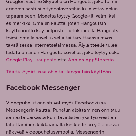
Googlen vastine Skypelle on Hangouts, joka toimii
erinomaisesti niin työpalavereihin kuin ystävienkin
tapaamiseen. Monelta löytyy Google-tili valmiiksi
esimerkiksi Gmailin kautta, joten Hangoutsin
käyttöönotto käy helposti. Tietokoneella Hangouts
toimii omalla sovelluksella tai tarvittaessa myös
tavallisessa internetselaimessa. Älylaitteelle tulee
ladata erillinen Hangouts-sovellus, joka löytyy sekä
Google Play -kaupasta
että
Applen AppStoresta
.
Täältä löydät lisää ohjeita Hangoutsin käyttöön.
Facebook Messenger
Videopuhelut onnistuvat myös Facebookissa
Messengerin kautta. Puhelun aloittaminen onnistuu
samasta paikasta kuin tavallisten yksityisviestien
lähettäminen klikkaamalla keskustelun ylälaidassa
näkyvää videopuhelusymbolia. Messengerin