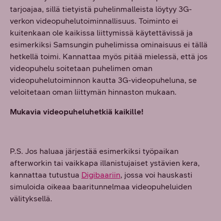
tarjoajaa, sillä tietyistä puhelinmalleista löytyy 3G-
verkon videopuhelutoiminnallisuus. Toiminto ei
kuitenkaan ole kaikissa liittymissä käytettävissä ja
esimerkiksi Samsungin puhelimissa ominaisuus ei tällä
hetkellä toimi. Kannattaa myös pitää mielessä, että jos
videopuhelu soitetaan puhelimen oman
videopuhelutoiminnon kautta 3G-videopuheluna, se
veloitetaan oman liittymän hinnaston mukaan.
Mukavia videopuheluhetkiä kaikille!
P.S. Jos haluaa järjestää esimerkiksi työpaikan
afterworkin tai vaikkapa illanistujaiset ystävien kera,
kannattaa tutustua
Digibaariin
, jossa voi hauskasti
simuloida oikeaa baaritunnelmaa videopuheluiden
välityksellä.