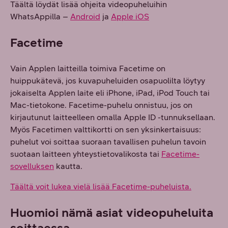
Täältä löydät lisää ohjeita videopuheluihin
WhatsAppilla –
Android
ja
Apple iOS
Facetime
Vain Applen laitteilla toimiva Facetime on
huippukätevä, jos kuvapuheluiden osapuolilta löytyy
jokaiselta Applen laite eli iPhone, iPad, iPod Touch tai
Mac-tietokone. Facetime-puhelu onnistuu, jos on
kirjautunut laitteelleen omalla Apple ID -tunnuksellaan.
Myös Facetimen valttikortti on sen yksinkertaisuus:
puhelut voi soittaa suoraan tavallisen puhelun tavoin
suotaan laitteen yhteystietovalikosta tai
Facetime-
sovelluksen
kautta.
Täältä voit lukea vielä lisää Facetime-puheluista.
Huomioi nämä asiat videopuheluita
soittaessa