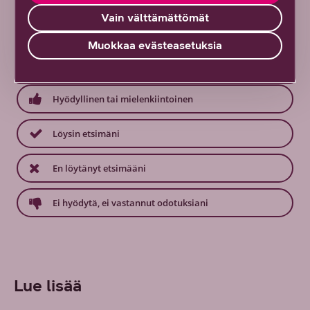
Mitä mieltä olit tästä sisällöstä?
Vain välttämättömät
Palautteesi on tärkeää!
Muokkaa evästeasetuksia
4
vastausta
Hyödyllinen tai mielenkiintoinen
Löysin etsimäni
En löytänyt etsimääni
Ei hyödytä, ei vastannut odotuksiani
Lue lisää