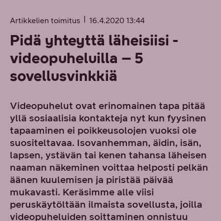
Artikkelien toimitus
16.4.2020 13:44
Pidä yhteyttä läheisiisi -
videopuheluilla – 5
sovellusvinkkiä
Videopuhelut ovat erinomainen tapa pitää
yllä sosiaalisia kontakteja nyt kun fyysinen
tapaaminen ei poikkeusolojen vuoksi ole
suositeltavaa. Isovanhemman, äidin, isän,
lapsen, ystävän tai kenen tahansa läheisen
naaman näkeminen voittaa helposti pelkän
äänen kuulemisen ja piristää päivää
mukavasti. Keräsimme alle viisi
peruskäytöltään ilmaista sovellusta, joilla
videopuheluiden soittaminen onnistuu