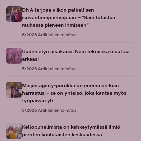
DNA tarjoaa viikon palkallisen
isovanhempainvapaan – "Sain tutustua
rauhassa pieneen ihmiseen"
6/2026
Artikkelien toimitus
Uuden älyn aikakausi: Näin tekniikka muuttaa
arkeasi
5/2026
Artikkelien toimitus
Maijun agility-porukka on enemmän kuin
harrastus – se on yhteisö, joka kantaa myös
työpäivän yli
5/2026
Artikkelien toimitus
Kellopuhelimista on kehkeytymässä ilmiö
pienten koululaisten keskuudessa