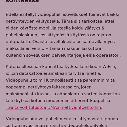
Edellä esitellyt videopuhelinsovellukset toimivat kaikki
nettiyhteyden välityksellä. Tämä siis tarkoittaa, ettei
niiden käytöstä mobiililaitteella koidu yllätyksiä
puhelinlaskuun, jos liittymässä käytössä on rajaton
datapaketti. Osasta sovelluksista on saatavilla myös
maksullinen versio – tämän maksun laskuttaa
kuitenkin sovelluksen palveluntarjoaja eikä operaattori.
Kotona ollessaan kannattaa kytkeä laite kodin WiFiin,
jolloin datakattoa ei ainakaan tarvitse miettiä.
Videopuhelu toimii luonnollisesti sitä paremmin mitä
nopeampi nettiyhteys laitteessa on, joten
maksimaalista kuvan- ja äänenlaatua varten kannattaa
laite kytkeä kotona modeemiin ethernet-kaapelilla.
Täältä voit tutustua DNA:n nettivaihtoehtoihin.
Videopuheluita voi puhelimesta ja liittymästä riippuen
soittaa myös ilman erityistä videopuhelupalvelun