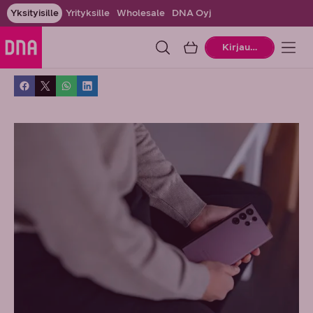
Yksityisille
Yrityksille
Wholesale
DNA Oyj
Ostoskori
Kirjaudu