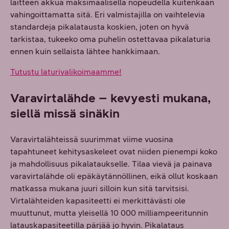
laitteen akkua maksimaalisella nopeudella kuitenkaan
vahingoittamatta sitä. Eri valmistajilla on vaihtelevia
standardeja pikalatausta koskien, joten on hyvä
tarkistaa, tukeeko oma puhelin ostettavaa pikalaturia
ennen kuin sellaista lähtee hankkimaan.
Tutustu laturivalikoimaamme!
Varavirtalähde – kevyesti mukana,
siellä missä sinäkin
Varavirtalähteissä suurimmat viime vuosina
tapahtuneet kehitysaskeleet ovat niiden pienempi koko
ja mahdollisuus pikalataukselle. Tilaa vievä ja painava
varavirtalähde oli epäkäytännöllinen, eikä ollut koskaan
matkassa mukana juuri silloin kun sitä tarvitsisi.
Virtalähteiden kapasiteetti ei merkittävästi ole
muuttunut, mutta yleisellä 10 000 milliampeeritunnin
latauskapasiteetilla pärjää jo hyvin. Pikalataus