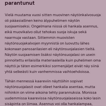
parantunut
Vielä muutama vuosi sitten muovinen näytönkalvosuoja
oli pääasiallinen keino älypuhelimen näytön
suojaamiseksi. Ongelmana niissä oli hankala asennus,
eikä muovikalvo ollut tehokas suoja iskuja sekä
naarmuja vastaan. Sittemmin muovisten
näytönsuojakalvojen myynnistä on luovuttu lähes
kokonaan panssarilasien eli näytönsuojalasien tieltä.
Näytön suojaamisen lisäksi näytönsuojalasi on usein
pinnoitettu erilaisilla materiaaleilla kuin puhelimen oma
näyttö ja täten esimerkiksi sormenjäljet eivät näy siinä
yhtä selkeästi kuin vanhemmissa vaihtoehdoissa.
Tähän mennessä kaareviin näyttöihin sopivat
näytönsuojalasit ovat olleet hankalia asentaa, mutta
niihinkin on viime aikoina tehty parannuksia. Monissa
uudemmissa kaarevissa näytönsuojalaseissa koko lasin
sisäpinta on liimaa. Asennus voi olla hankalampaa,