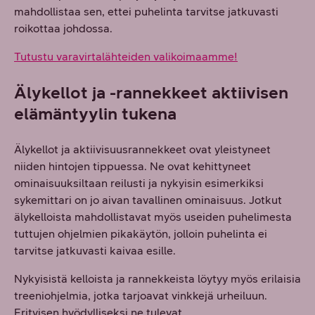
mahdollistaa sen, ettei puhelinta tarvitse jatkuvasti
roikottaa johdossa.
Tutustu varavirtalähteiden valikoimaamme!
Älykellot ja -rannekkeet aktiivisen
elämäntyylin tukena
Älykellot ja aktiivisuusrannekkeet ovat yleistyneet
niiden hintojen tippuessa. Ne ovat kehittyneet
ominaisuuksiltaan reilusti ja nykyisin esimerkiksi
sykemittari on jo aivan tavallinen ominaisuus. Jotkut
älykelloista mahdollistavat myös useiden puhelimesta
tuttujen ohjelmien pikakäytön, jolloin puhelinta ei
tarvitse jatkuvasti kaivaa esille.
Nykyisistä kelloista ja rannekkeista löytyy myös erilaisia
treeniohjelmia, jotka tarjoavat vinkkejä urheiluun.
Erityisen hyödylliseksi ne tulevat