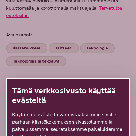
saat kattavin eduin – esimerkiksi suurimman osan
kuluttomalla ja korottomalla maksuajalla.
Tervetuloa
ostoksille!
Avainsanat:
lisätarvikkeet
laitteet
teknologia
Teknologiaa ja tekoälyä
Tämä verkkosivusto käyttää
evästeitä
Käytämme evästeitä varmistaaksemme sinulle
parhaan käyttökokemuksen sivustollamme ja
palveluissamme, seurataksemme palveluidemme