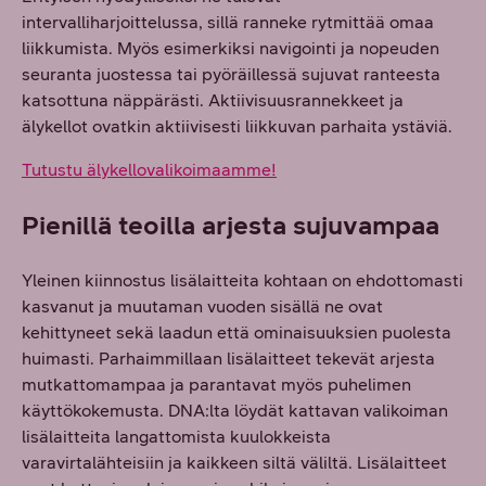
intervalliharjoittelussa, sillä ranneke rytmittää omaa
liikkumista. Myös esimerkiksi navigointi ja nopeuden
seuranta juostessa tai pyöräillessä sujuvat ranteesta
katsottuna näppärästi. Aktiivisuusrannekkeet ja
älykellot ovatkin aktiivisesti liikkuvan parhaita ystäviä.
Tutustu älykellovalikoimaamme!
Pienillä teoilla arjesta sujuvampaa
Yleinen kiinnostus lisälaitteita kohtaan on ehdottomasti
kasvanut ja muutaman vuoden sisällä ne ovat
kehittyneet sekä laadun että ominaisuuksien puolesta
huimasti. Parhaimmillaan lisälaitteet tekevät arjesta
mutkattomampaa ja parantavat myös puhelimen
käyttökokemusta. DNA:lta löydät kattavan valikoiman
lisälaitteita langattomista kuulokkeista
varavirtalähteisiin ja kaikkeen siltä väliltä. Lisälaitteet