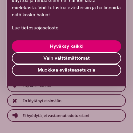
Artikkelien toimitus
käyttöä ja tehdäksemme mainonnasta
mielekästä. Voit tutustua evästeisiin ja hallinnoida
niitä koska haluat.
Lue tietosuojaseloste.
Mitä mieltä olit tästä sisällöstä?
Palautteesi on tärkeää!
Hyväksy kaikki
Vastaa ensimmäisenä!
Vain välttämättömät
Muokkaa evästeasetuksia
Hyödyllinen tai mielenkiintoinen
Löysin etsimäni
En löytänyt etsimääni
Ei hyödytä, ei vastannut odotuksiani