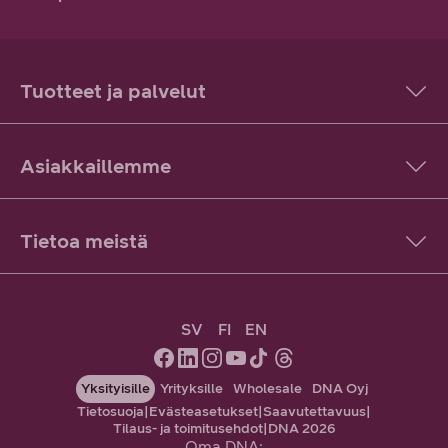
Tuotteet ja palvelut
Asiakkaillemme
Tietoa meistä
SV
FI
EN
Yksityisille
Yrityksille
Wholesale
DNA Oyj
Tietosuoja
|
Evästeasetukset
|
Saavutettavuus
|
Tilaus- ja toimitusehdot
|
DNA 2026
Oma DNA: