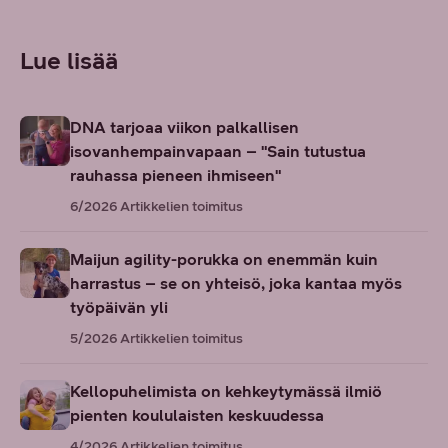
Lue lisää
DNA tarjoaa viikon palkallisen
isovanhempainvapaan – "Sain tutustua
rauhassa pieneen ihmiseen"
6/2026
Artikkelien toimitus
Maijun agility-porukka on enemmän kuin
harrastus – se on yhteisö, joka kantaa myös
työpäivän yli
5/2026
Artikkelien toimitus
Kellopuhelimista on kehkeytymässä ilmiö
pienten koululaisten keskuudessa
4/2026
Artikkelien toimitus