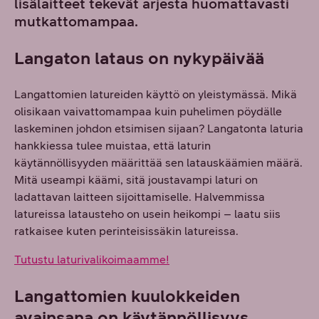
lisälaitteet tekevät arjesta huomattavasti
mutkattomampaa.
Langaton lataus on nykypäivää
Langattomien latureiden käyttö on yleistymässä. Mikä
olisikaan vaivattomampaa kuin puhelimen pöydälle
laskeminen johdon etsimisen sijaan? Langatonta laturia
hankkiessa tulee muistaa, että laturin
käytännöllisyyden määrittää sen latauskäämien määrä.
Mitä useampi käämi, sitä joustavampi laturi on
ladattavan laitteen sijoittamiselle. Halvemmissa
latureissa latausteho on usein heikompi – laatu siis
ratkaisee kuten perinteisissäkin latureissa.
Tutustu laturivalikoimaamme!
Langattomien kuulokkeiden
avainsana on käytännöllisyys