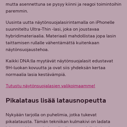
mutta asennettuna se pysyy kiinni ja reagoi toimintoihin
paremmin.
Uusinta uutta näytönsuojalasirintamalla on iPhonelle
suunniteltu Ultra-Thin -lasi, joka on joustavaa
hybridimateriaalia. Materiaali mahdollistaa jopa lasin
taittamisen rullalle vähentämättä kuitenkaan
näytönsuojaustehoa.
Kaikki DNA:lla myytävät näytönsuojalasit edustavat
9H-luokan kovuutta ja ovat siis yhdeksän kertaa
normaalia lasia kestävämpiä.
Tutustu näytönsuojalasien valikoimaamme!
Pikalataus lisää latausnopeutta
Nykyään tarjolla on puhelimia, jotka tukevat
pikalatausta. Tämän tekniikan kulmakivi on ladata