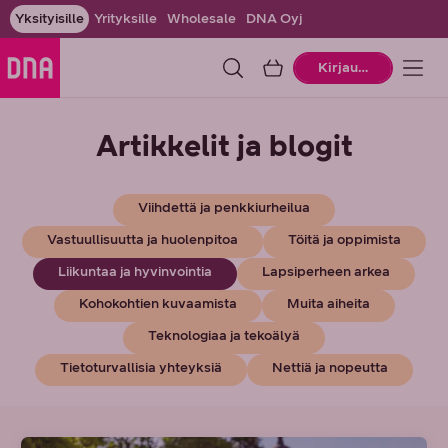
Yksityisille
Yrityksille
Wholesale
DNA Oyj
Ostoskori
Kirjaudu
Artikkelit ja blogit
Viihdettä ja penkkiurheilua
Vastuullisuutta ja huolenpitoa
Töitä ja oppimista
Liikuntaa ja hyvinvointia
Lapsiperheen arkea
Kohokohtien kuvaamista
Muita aiheita
Teknologiaa ja tekoälyä
Tietoturvallisia yhteyksiä
Nettiä ja nopeutta