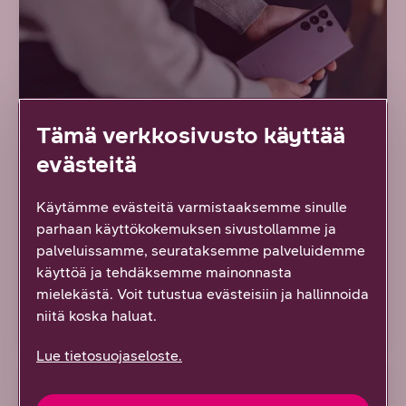
Tämä verkkosivusto käyttää
evästeitä
4/2022 SAMU MALMELIN
Käytämme evästeitä varmistaaksemme sinulle
parhaan käyttökokemuksen sivustollamme ja
Miten valita uusi älykello?
palveluissamme, seurataksemme palveluidemme
Muista nämä
käyttöä ja tehdäksemme mainonnasta
mielekästä. Voit tutustua evästeisiin ja hallinnoida
Miten valita uusi älykello? Muista nämä
niitä koska haluat.
Lue tietosuojaseloste.