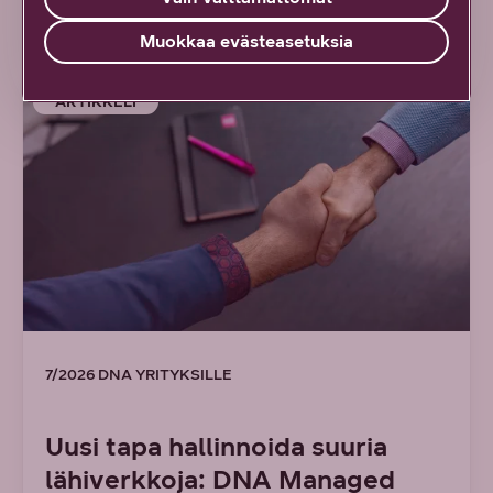
Lue lisää uudesta työstä
Muokkaa evästeasetuksia
ARTIKKELI
7/2026 DNA YRITYKSILLE
Uusi tapa hallinnoida suuria
lähiverkkoja: DNA Managed