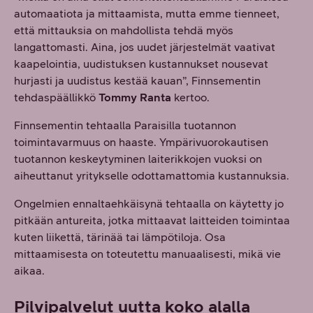
automaatiota ja mittaamista, mutta emme tienneet,
että mittauksia on mahdollista tehdä myös
langattomasti. Aina, jos uudet järjestelmät vaativat
kaapelointia, uudistuksen kustannukset nousevat
hurjasti ja uudistus kestää kauan”, Finnsementin
tehdaspäällikkö
Tommy Ranta
kertoo.
Finnsementin tehtaalla Paraisilla tuotannon
toimintavarmuus on haaste. Ympärivuorokautisen
tuotannon keskeytyminen laiterikkojen vuoksi on
aiheuttanut yritykselle odottamattomia kustannuksia.
Ongelmien ennaltaehkäisynä tehtaalla on käytetty jo
pitkään antureita, jotka mittaavat laitteiden toimintaa
kuten liikettä, tärinää tai lämpötiloja. Osa
mittaamisesta on toteutettu manuaalisesti, mikä vie
aikaa.
Pilvipalvelut uutta koko alalla