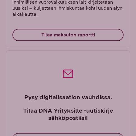
inhimillisen vuorovaikutuksen lait kirjoitetaan
uusiksi – kuljettaen ihmiskuntaa kohti uuden älyn
aikakautta.
Tilaa maksuton raportti
Pysy digitalisaation vauhdissa.
Tilaa DNA Yrityksille -uutiskirje
sähköpostiisi!