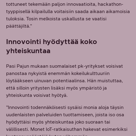
tottuneet tekemään paljon innovaatioita, hackathon-
tyyppisellä kilpailulla voitaisiin saada aikaan aikamoisia
tuloksia. Tosin melkoista uskallusta se vaatisi
päättäjiltä.”
Innovointi hyödyttää koko
yhteiskuntaa
Pasi Pajun mukaan suomalaiset pk-yritykset voisivat
panostaa nykyistä enemmän kokeilukulttuuriin
löytääkseen uinuvan potentiaalinsa. Hän muistuttaa,
että silloin yritysten lisäksi myös ympäristö ja
yhteiskunta voisivat hyötyä.
”Innovointi todennäköisesti sysäisi monia aloja täysin
uudenlaisten palveluiden tuottamiseen, joista iso osa
hyödyttäisi myös yhteiskuntaa joko suoraan tai
välillisesti. Monet IoT-ratkaisuthan hakevat esimerkiksi