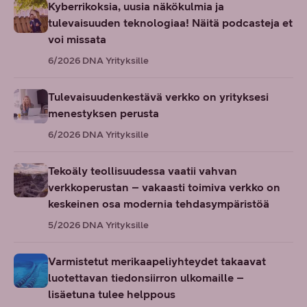
Kyberrikoksia, uusia näkökulmia ja
tulevaisuuden teknologiaa! Näitä podcasteja et
voi missata
6/2026
DNA Yrityksille
Tulevaisuudenkestävä verkko on yrityksesi
menestyksen perusta
6/2026
DNA Yrityksille
Tekoäly teollisuudessa vaatii vahvan
verkkoperustan – vakaasti toimiva verkko on
keskeinen osa modernia tehdasympäristöä
5/2026
DNA Yrityksille
Varmistetut merikaapeliyhteydet takaavat
luotettavan tiedonsiirron ulkomaille –
lisäetuna tulee helppous