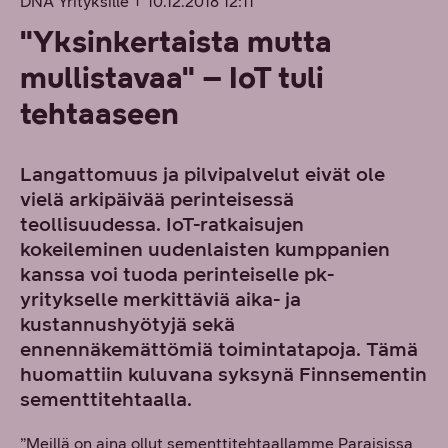
DNA Yrityksille
10.12.2018 12:11
"Yksinkertaista mutta
mullistavaa" – IoT tuli
tehtaaseen
Langattomuus ja pilvipalvelut eivät ole
vielä arkipäivää perinteisessä
teollisuudessa. IoT-ratkaisujen
kokeileminen uudenlaisten kumppanien
kanssa voi tuoda perinteiselle pk-
yritykselle merkittäviä aika- ja
kustannushyötyjä sekä
ennennäkemättömiä toimintatapoja. Tämä
huomattiin kuluvana syksynä Finnsementin
sementtitehtaalla.
”Meillä on aina ollut sementtitehtaallamme Paraisissa