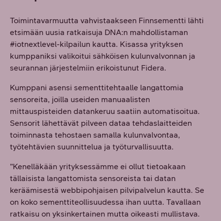
Toimintavarmuutta vahvistaakseen Finnsementti lähti
etsimään uusia ratkaisuja DNA:n mahdollistaman
#iotnextlevel-kilpailun kautta. Kisassa yrityksen
kumppaniksi valikoitui sähköisen kulunvalvonnan ja
seurannan järjestelmiin erikoistunut Fidera.
Kumppani asensi sementtitehtaalle langattomia
sensoreita, joilla useiden manuaalisten
mittauspisteiden datankeruu saatiin automatisoitua.
Sensorit lähettävät pilveen dataa tehdaslaitteiden
toiminnasta tehostaen samalla kulunvalvontaa,
työtehtävien suunnittelua ja työturvallisuutta.
”Kenelläkään yrityksessämme ei ollut tietoakaan
tällaisista langattomista sensoreista tai datan
keräämisestä webbipohjaisen pilvipalvelun kautta. Se
on koko sementtiteollisuudessa ihan uutta. Tavallaan
ratkaisu on yksinkertainen mutta oikeasti mullistava.