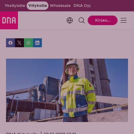
Yksityisille
Yrityksille
Wholesale
DNA Oyj
Change language. Current la
Kirjaudu