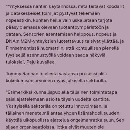
”Yrityksessä nähtiin käytännössä, mitä taitavat koodarit
ja datakeskeiset toimijat pystyvät tekemään
nopeastikin, kunhan heille vain uskalletaan tarjota
pääsy olemassa olevaan tuotantoympäristöön ja
dataan. Sensorien asentamisen helppous, nopeus ja
DNA:n M2M-yhteyksien luotettavuus taisivat yllättää, ja
Finnsementissä huomattiin, että kohtuullisen pienellä
fyysisellä asennustyöllä voidaan saada näkyviä
tuloksia”, Paju kuvailee.
Tommy Rannan mielestä vastaava prosessi olisi
kokeilemisen arvoinen myös julkisella sektorilla.
”Esimerkiksi kunnallispuolella tällainen toimintatapa
saisi ajattelemaan asioita täysin uudelta kantilta.
Yksityisellä sektorilla on totuttu innovoimaan, ja
tällainen menetelmä antaa yhden lisämahdollisuuden
käyttää ulkopuolista ajattelua ongelmanratkaisuun. Sen
sijaan organisaatioissa, jotka eivät muuten ole