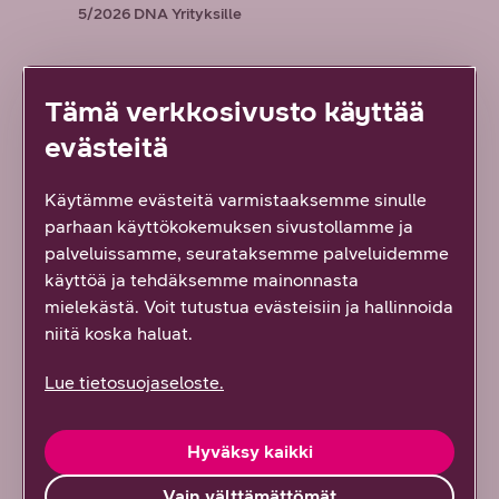
5/2026
DNA Yrityksille
Kaikki artikkelit ja blogit
Tämä verkkosivusto käyttää
evästeitä
Kaikki referenssit
Käytämme evästeitä varmistaaksemme sinulle
parhaan käyttökokemuksen sivustollamme ja
Kaikki oppaat
palveluissamme, seurataksemme palveluidemme
käyttöä ja tehdäksemme mainonnasta
mielekästä. Voit tutustua evästeisiin ja hallinnoida
Tilaa uutiskirje
niitä koska haluat.
Ota yhteyttä
Lue tietosuojaseloste.
Hyväksy kaikki
Vain välttämättömät