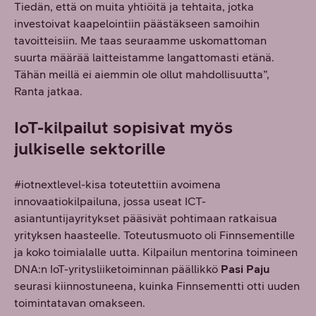
Tiedän, että on muita yhtiöitä ja tehtaita, jotka
investoivat kaapelointiin päästäkseen samoihin
tavoitteisiin. Me taas seuraamme uskomattoman
suurta määrää laitteistamme langattomasti etänä.
Tähän meillä ei aiemmin ole ollut mahdollisuutta”,
Ranta jatkaa.
IoT-kilpailut sopisivat myös
julkiselle sektorille
#iotnextlevel-kisa toteutettiin avoimena
innovaatiokilpailuna, jossa useat ICT-
asiantuntijayritykset pääsivät pohtimaan ratkaisua
yrityksen haasteelle. Toteutusmuoto oli Finnsementille
ja koko toimialalle uutta. Kilpailun mentorina toimineen
DNA:n IoT-yritysliiketoiminnan päällikkö
Pasi Paju
seurasi kiinnostuneena, kuinka Finnsementti otti uuden
toimintatavan omakseen.