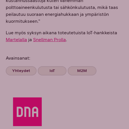
kustannussäästöjä kuten vähemmän
polttoaineenkulutusta tai sähkönkulutusta, mikä taas
peilautuu suoraan energiahukkaan ja ympäristön
kuormitukseen.”
Lue myös syksyn aikana toteutetuista IoT-hankkeista
Martelalla
ja
Snellman Prolla
.
Avainsanat:
Yhteydet
IoT
M2M