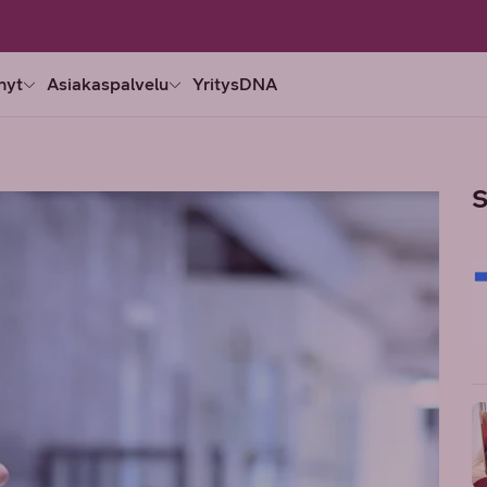
nyt
Asiakaspalvelu
YritysDNA
S