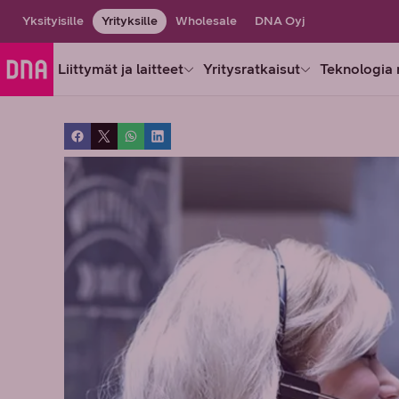
Yksityisille
Yrityksille
Wholesale
DNA Oyj
Liittymät ja laitteet
Yritysratkaisut
Teknologia 