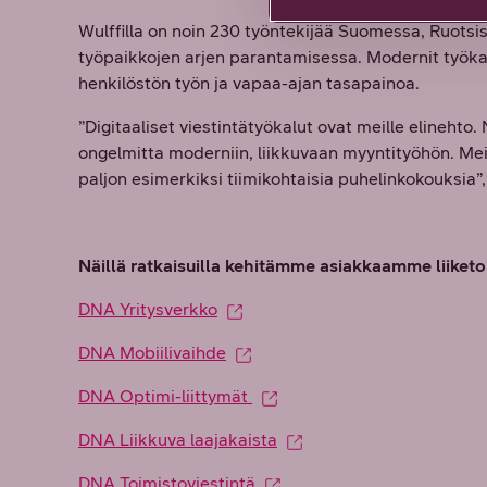
Wulffilla on noin 230 työntekijää Suomessa, Ruotsis
työpaikkojen arjen parantamisessa. Modernit työka
henkilöstön työn ja vapaa-ajan tasapainoa.
”Digitaaliset viestintätyökalut ovat meille elineht
ongelmitta moderniin, liikkuvaan myyntityöhön. Mei
paljon esimerkiksi tiimikohtaisia puhelinkokouksia
Näillä ratkaisuilla kehitämme asiakkaamme liiket
DNA Yritysverkko
DNA Mobiilivaihde
DNA Optimi-liittymät
DNA Liikkuva laajakaista
DNA Toimistoviestintä