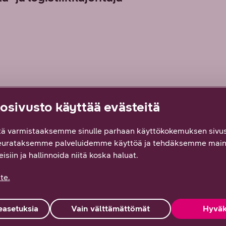
sivusto käyttää evästeitä
in. Hagström kiittelee DNA:n otetta asiakkuuteen.
ssä tehdään yhdessä Wulffin kanssa tilanne- ja
ä varmistaaksemme sinulle parhaan käyttökokemuksen sivus
armistetaan, että Wulff ei maksa turhasta.
eurataksemme palveluidemme käyttöä ja tehdäksemme main
öydämme yhteisiä kehityskohteita. Pidän säännöllisistä
isiin ja hallinnoida niitä koska haluat.
kin löytää tapoja vauhdittaa bisnestä”, Hagström
te.
n paketti- ja osa perusliittymiä, joissa laskutus tapahtuu
edonsiirtopalvelulle, jolloin siitä ei toki kannata
asetuksia
Vain välttämättömät
Hyväk
 laajakaistat turvalliseen mobiilityöskentelyyn.