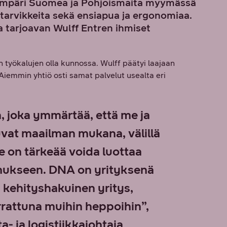
t ympäri Suomea ja Pohjoismaita myymässä
t-tarvikkeita sekä ensiapua ja ergonomiaa.
 tarjoavan Wulff Entren ihmiset
n työkalujen olla kunnossa. Wulff päätyi laajaan
mmin yhtiö osti samat palvelut usealta eri
joka ymmärtää, että me ja
at maailman mukana, välillä
e on tärkeää voida luottaa
ukseen. DNA on yrityksenä
 kehityshakuinen yritys,
rrattuna muihin heppoihin”,
- ja logistiikkajohtaja