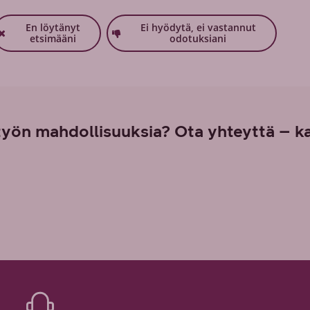
En löytänyt
Ei hyödytä, ei vastannut
etsimääni
odotuksiani
työn mahdollisuuksia? Ota yhteyttä – k