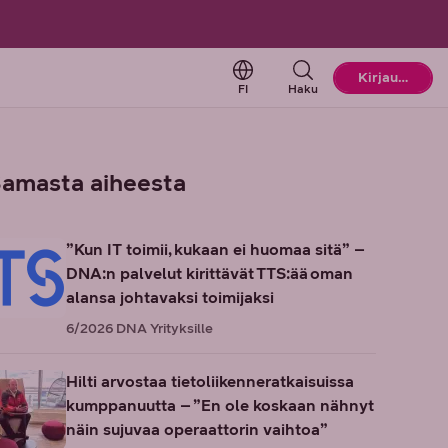
Change language. Current l
Kirjaudu
FI
Haku
amasta aiheesta
”Kun IT toimii, kukaan ei huomaa sitä” –
DNA:n palvelut kirittävät TTS:ää oman
alansa johtavaksi toimijaksi
6/2026
DNA Yrityksille
Hilti arvostaa tietoliikenneratkaisuissa
kumppanuutta – ”En ole koskaan nähnyt
näin sujuvaa operaattorin vaihtoa”