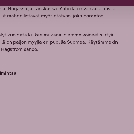
sa, Norjassa ja Tanskassa. Yhtiöllä on vahva jalansija
lut mahdollistavat myös etätyön, joka parantaa
o. Nyt kun data kulkee mukana, olemme voineet siirtyä
llä on paljon myyjiä eri puolilla Suomea. Käytämmekin
”, Hagström sanoo.
oimintaa