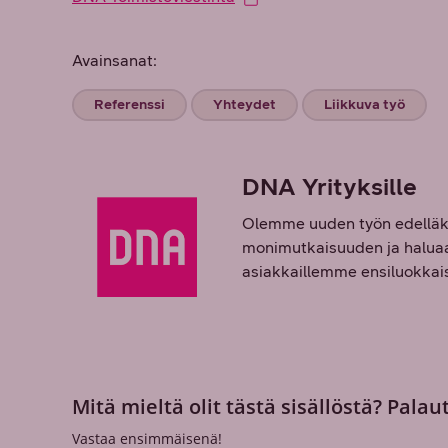
Avainsanat:
Referenssi
Yhteydet
Liikkuva työ
DNA Yrityksille
Olemme uuden työn edelläkä
monimutkaisuuden ja haluaa 
asiakkaillemme ensiluokkaisi
Mitä mieltä olit tästä sisällöstä? Palau
Vastaa ensimmäisenä!