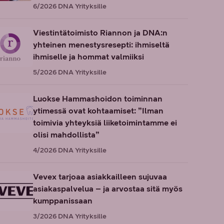
6/2026
DNA Yrityksille
Viestintätoimisto Riannon ja DNA:n
yhteinen menestysresepti: ihmiseltä
ihmiselle ja hommat valmiiksi
5/2026
DNA Yrityksille
Luokse Hammashoidon toiminnan
ytimessä ovat kohtaamiset: ”Ilman
toimivia yhteyksiä liiketoimintamme ei
olisi mahdollista”
4/2026
DNA Yrityksille
Vevex tarjoaa asiakkailleen sujuvaa
asiakaspalvelua – ja arvostaa sitä myös
kumppanissaan
3/2026
DNA Yrityksille