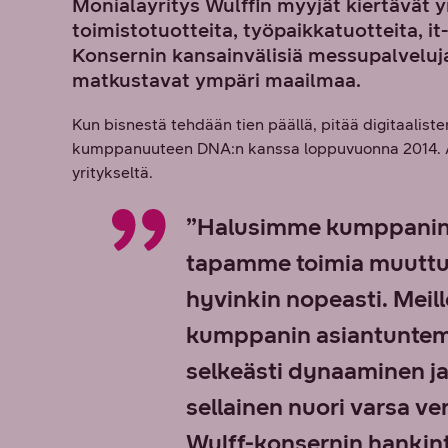
Monialayritys Wulffin myyjät kiertävä
toimistotuotteita, työpaikkatuotteita, i
Konsernin kansainvälisiä messupalveluja
matkustavat ympäri maailmaa.
Kun bisnestä tehdään tien päällä, pitää digitaaliste
kumppanuuteen DNA:n kanssa loppuvuonna 2014. Aie
yritykseltä.
”Halusimme kumppanin, 
tapamme toimia muuttuv
hyvinkin nopeasti. Meill
kumppanin asiantuntem
selkeästi dynaaminen ja
sellainen nuori varsa ve
Wulff-konsernin hankinta