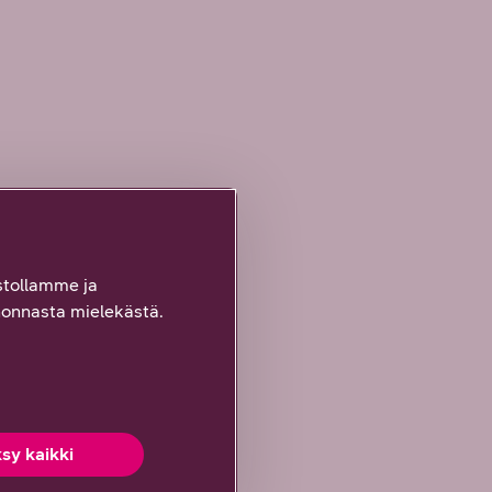
tollamme ja
onnasta mielekästä.
sy kaikki