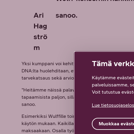
Ari
sanoo.
Hag
strö
m
Tämä verkko
Yksi kumppani voi kehittää toimintaa strategisemm
DNA:lta huolehditaan, että kerran vuosineljännekse
Käytämme evästeit
tarvekatsaus sekä arvio tulevaisuudesta. Samalla v
palveluissamme, s
”Heitämme näissä palavereissa usein ajatuksia ja l
Voit tutustua eväste
tapaamisista paljon, sillä oikeasti yritämme kumpi
sanoo.
Lue tietosuojaselos
Esimerkiksi Wulffille toimitetuista liittymistä osa o
käytön mukaan. Kaikilla ei ole välttämättä tarvetta ti
Muokkaa eväste
maksaakaan. Osalla työntekijöistä on myös liikkuvat