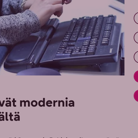
evät modernia
ältä