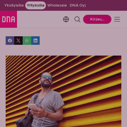
Yksityisille
Yrityksille
Wholesale
DNA Oyj
Change language. Current la
Kirjaudu