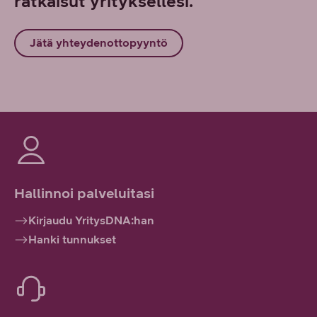
ratkaisut yrityksellesi.
Jätä yhteydenottopyyntö
Hallinnoi palveluitasi
Kirjaudu YritysDNA:han
Hanki tunnukset