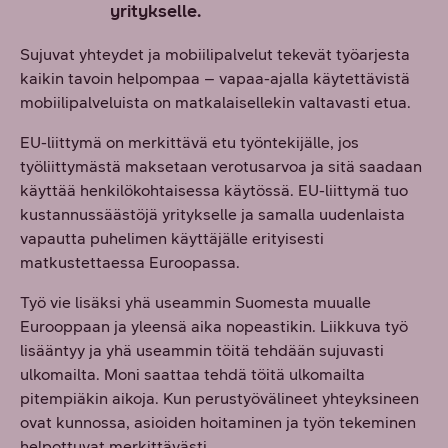
yritykselle.
Sujuvat yhteydet ja mobiilipalvelut tekevät työarjesta
kaikin tavoin helpompaa – vapaa-ajalla käytettävistä
mobiilipalveluista on matkalaisellekin valtavasti etua.
EU-liittymä on merkittävä etu työntekijälle, jos
työliittymästä maksetaan verotusarvoa ja sitä saadaan
käyttää henkilökohtaisessa käytössä. EU-liittymä tuo
kustannussäästöjä yritykselle ja samalla uudenlaista
vapautta puhelimen käyttäjälle erityisesti
matkustettaessa Euroopassa.
Työ vie lisäksi yhä useammin Suomesta muualle
Eurooppaan ja yleensä aika nopeastikin. Liikkuva työ
lisääntyy ja yhä useammin töitä tehdään sujuvasti
ulkomailta. Moni saattaa tehdä töitä ulkomailta
pitempiäkin aikoja. Kun perustyövälineet yhteyksineen
ovat kunnossa, asioiden hoitaminen ja työn tekeminen
helpottuvat merkittävästi.