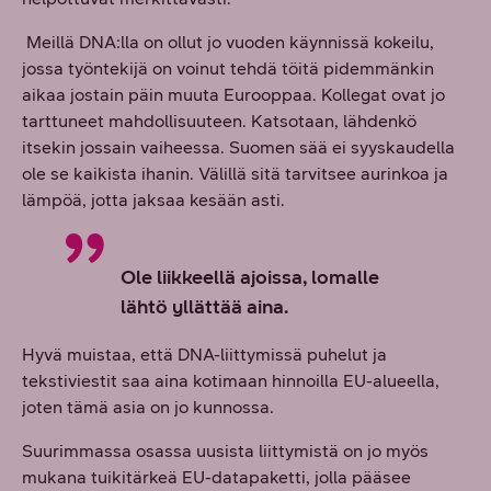
Meillä DNA:lla on ollut jo vuoden käynnissä kokeilu,
jossa työntekijä on voinut tehdä töitä pidemmänkin
aikaa jostain päin muuta Eurooppaa. Kollegat ovat jo
tarttuneet mahdollisuuteen. Katsotaan, lähdenkö
itsekin jossain vaiheessa. Suomen sää ei syyskaudella
ole se kaikista ihanin. Välillä sitä tarvitsee aurinkoa ja
lämpöä, jotta jaksaa kesään asti.
Ole liikkeellä ajoissa, lomalle
lähtö yllättää aina.
Hyvä muistaa, että DNA-liittymissä puhelut ja
tekstiviestit saa aina kotimaan hinnoilla EU-alueella,
joten tämä asia on jo kunnossa.
Suurimmassa osassa uusista liittymistä on jo myös
mukana tuikitärkeä EU-datapaketti, jolla pääsee