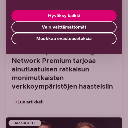
Hyväksy kaikki
7/2026 DNA YRITYKSILLE
Vain välttämättömät
Muokkaa evästeasetuksia
Uusi tapa hallinnoida suuria
lähiverkkoja: DNA Managed
Network Premium tarjoaa
ainutlaatuisen ratkaisun
monimutkaisten
verkkoympäristöjen haasteisiin
Lue artikkeli
ARTIKKELI