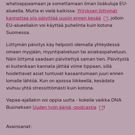
whatsappaamaan ja somettamaan ilman lisäkuluja EU-
alueella. Mutta ei vielä kaikissa.
Yrityksen liittymät
kannattaa siis päivittää uusiin ennen kesää
, jolloin
EU-alueellakin voi käyttää puhelinta kuin kotona
Suomessa.
Liittymän päivitys käy helposti olemalla yhteydessä
omaan myyjään, myyntipalveluun tai asiakaspalveluun.
Näin liittymä saadaan päivitettyä saman tien. Päivitystä
ei kuitenkaan kannata jättää viime tippaan, sillä
hoidettavat asiat tuntuvat kasaantumaan juuri ennen
lomalle lähtöä. Kun on ajoissa liikkeellä, kesädata
viuhuu yhtä stressittömästi kuin kotona.
Vapaa-ajallakin voi oppia uutta - kokeile vaikka DNA
Busineksen
Uuden työn ääniä -podcastia
!
Avainsanat: