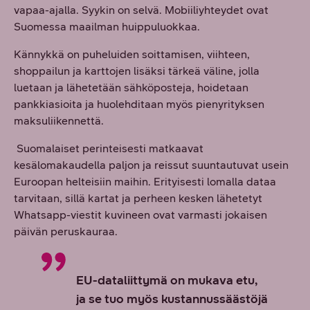
vapaa-ajalla. Syykin on selvä. Mobiiliyhteydet ovat
Suomessa maailman huippuluokkaa.
Kännykkä on puheluiden soittamisen, viihteen,
shoppailun ja karttojen lisäksi tärkeä väline, jolla
luetaan ja lähetetään sähköposteja, hoidetaan
pankkiasioita ja huolehditaan myös pienyrityksen
maksuliikennettä.
Suomalaiset perinteisesti matkaavat
kesälomakaudella paljon ja reissut suuntautuvat usein
Euroopan helteisiin maihin. Erityisesti lomalla dataa
tarvitaan, sillä kartat ja perheen kesken lähetetyt
Whatsapp-viestit kuvineen ovat varmasti jokaisen
päivän peruskauraa.
EU-dataliittymä on mukava etu,
ja se tuo myös kustannussäästöjä