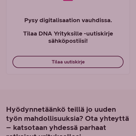
Pysy digitalisaation vauhdissa.
Tilaa DNA Yrityksille -uutiskirje
sähköpostiisi!
Tilaa uutiskirje
Hyödynnetäänkö teillä jo uuden
työn mahdollisuuksia? Ota yhteyttä
– katsotaan yhdessä parhaat