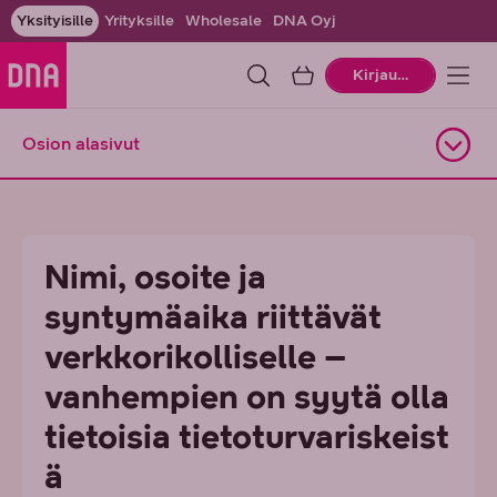
Yksityisille
Yrityksille
Wholesale
DNA Oyj
Ostoskori
Kirjaudu
Osion alasivut
Avaa alasivuvalikko
Nimi, osoite ja
syntymäaika riittävät
verkkorikolliselle –
vanhempien on syytä olla
tietoisia tietoturvariskeist
ä