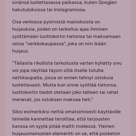
sinänsä luotettavassa paikassa, kuten Googlen
hakutuloksissa tai Instagramissa.
Osa verkossa pyörivistä mainoksista on
huijauksia, joiden on tarkoitus ajaa ihminen
syöttämään luottokortin tietonsa tai maksamaan
ostos ”verkkokaupassa”, joka on niin ikään
huijaus.
”Tällaista rikollista tarkoitusta varten kyhätty sivu
voi jopa näyttää täysin siltä itselle tutulta
nettikaupalta, jossa on ennen tehnyt ostoksia
luotettavasti. Mutta kun sinne syöttää tietonsa,
luottokortin tiedot otetaan joko talteen tai rahat
menevät, jos ostoksen maksaa heti.”
Siksi esimerkiksi nettiä omatoimisesti käyttäville
teineille kannattaa teroittaa, että tarjousten
kanssa on syytä pitää maltti mielessä. Yleinen
huijausmainosten elementti on se, että posketon