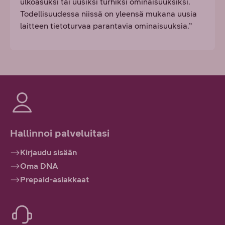
ulkoasuksi tai uusiksi turhiksi ominaisuuksiksi.
Todellisuudessa niissä on yleensä mukana uusia
laitteen tietoturvaa parantavia ominaisuuksia.”
Hallinnoi palveluitasi
Kirjaudu sisään
Oma DNA
Prepaid-asiakkaat