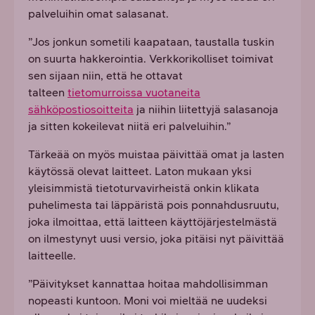
palveluihin omat salasanat.
”Jos jonkun sometili kaapataan, taustalla tuskin
on suurta hakkerointia. Verkkorikolliset toimivat
sen sijaan niin, että he ottavat
talteen
tietomurroissa vuotaneita
sähköpostiosoitteita
ja niihin liitettyjä salasanoja
ja sitten kokeilevat niitä eri palveluihin.”
Tärkeää on myös muistaa päivittää omat ja lasten
käytössä olevat laitteet. Laton mukaan yksi
yleisimmistä tietoturvavirheistä onkin klikata
puhelimesta tai läppäristä pois ponnahdusruutu,
joka ilmoittaa, että laitteen käyttöjärjestelmästä
on ilmestynyt uusi versio, joka pitäisi nyt päivittää
laitteelle.
”Päivitykset kannattaa hoitaa mahdollisimman
nopeasti kuntoon. Moni voi mieltää ne uudeksi