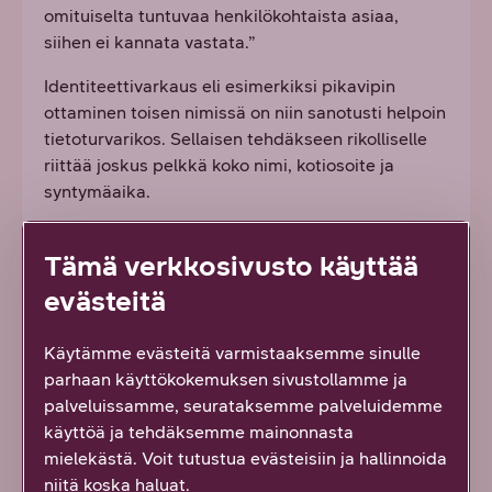
omituiselta tuntuvaa henkilökohtaista asiaa,
siihen ei kannata vastata.”
Identiteettivarkaus eli esimerkiksi pikavipin
ottaminen toisen nimissä on niin sanotusti helpoin
tietoturvarikos. Sellaisen tehdäkseen rikolliselle
riittää joskus pelkkä koko nimi, kotiosoite ja
syntymäaika.
”Rikolliset pystyvät hankkimaan paljonkin
Tämä verkkosivusto käyttää
henkilötietoja erilaisia tietoja keräämällä ja
yhdistelemällä. On siis teoreettinen mahdollisuus,
evästeitä
että lapsen henkilöllisyystietoja käytettäisiin
väärin vaikka niin, että niiden turvin joku lähestyisi
Käytämme evästeitä varmistaaksemme sinulle
lasta ja esiintyisikin toisena, lapselle ja perheelle
parhaan käyttökokemuksen sivustollamme ja
tuttuna henkilönä.”
palveluissamme, seurataksemme palveluidemme
käyttöä ja tehdäksemme mainonnasta
Aiemmin puhuttiin virusten torjumisesta ja
mielekästä. Voit tutustua evästeisiin ja hallinnoida
antivirusohjelmista. Nykyisin virukset ovat enää
niitä koska haluat.
pieni osa haittaohjelmien joukossa, Latto kertoo.