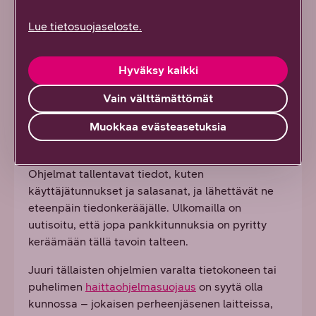
Sen sijaan erilaiset infostealerit eli
Lue tietosuojaseloste.
verkkorikollisten kehittämät tiedonkeruuohjelmat
ovat yleistyneet kovasti.
Hyväksy kaikki
”Ne toimivat siten, ettei niitä välttämättä edes
huomaa, vaan ne pyrkivät hiljaisesti toimimaan
Vain välttämättömät
käyttäjän laitteessa ja varastamaan erilaisia
Muokkaa evästeasetuksia
käyttäjätunnuksia ja muita kirjautumistietoja eri
palveluihin”, Latto selittää.
Ohjelmat tallentavat tiedot, kuten
käyttäjätunnukset ja salasanat, ja lähettävät ne
eteenpäin tiedonkerääjälle. Ulkomailla on
uutisoitu, että jopa pankkitunnuksia on pyritty
keräämään tällä tavoin talteen.
Juuri tällaisten ohjelmien varalta tietokoneen tai
puhelimen
haittaohjelmasuojaus
on syytä olla
kunnossa – jokaisen perheenjäsenen laitteissa,