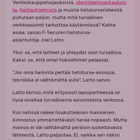
Verkkokauppahuijauksista,
identiteettivarkauksis
ta
,
haittaohjelmista
ja muista tietoturvariskeistä
puhutaan paljon, mutta mitä turvallinen
verkkoasiointi tarkoittaa käytännössä? Kahta
asiaa, sanoo F-Securen tietoturva-
asiantuntija Joel Latto.
Yksi: se, että laitteet ja yhteydet ovat turvallisia.
Kaksi: se, että omat hoksottimet pelaavat.
”Jos oma harkinta pettää tietoturva-asioissa,
tekniikka ei välttämättä auta”, Latto sanoo.
Latto kertoo, mitä erityisesti lapsiperheessä on
hyvä oivaltaa turvallisesta asioimisesta verkossa.
Kun netissä näkee houkuttelevan mainoksen,
kiinnostus ymmärrettävästi herää nopeasti. Mutta
mainos ei ole välttämättä peräisin luotettavasta
lähteestä, Latto paljastaa. Ei, vaikka sen näkisi