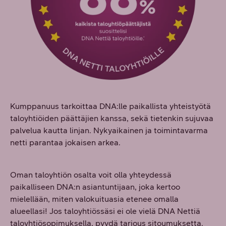
Kumppanuus tarkoittaa DNA:lle paikallista yhteistyötä
taloyhtiöiden päättäjien kanssa, sekä tietenkin sujuvaa
palvelua kautta linjan. Nykyaikainen ja toimintavarma
netti parantaa jokaisen arkea.
Oman taloyhtiön osalta voit olla yhteydessä
paikalliseen DNA:n asiantuntijaan, joka kertoo
mielellään, miten valokuituasia etenee omalla
alueellasi! Jos taloyhtiössäsi ei ole vielä DNA Nettiä
taloyhtiösopimuksella, pyydä tarjous sitoumuksetta.