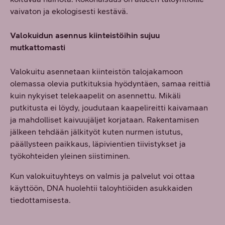
vaivaton ja ekologisesti kestävä.
Valokuidun asennus kiinteistöihin sujuu
mutkattomasti
Valokuitu asennetaan kiinteistön talojakamoon
olemassa olevia putkituksia hyödyntäen, samaa reittiä
kuin nykyiset telekaapelit on asennettu. Mikäli
putkitusta ei löydy, joudutaan kaapelireitti kaivamaan
ja mahdolliset kaivuujäljet korjataan. Rakentamisen
jälkeen tehdään jälkityöt kuten nurmen istutus,
päällysteen paikkaus, läpivientien tiivistykset ja
työkohteiden yleinen siistiminen.
Kun valokuituyhteys on valmis ja palvelut voi ottaa
käyttöön, DNA huolehtii taloyhtiöiden asukkaiden
tiedottamisesta.