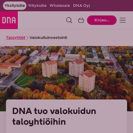
Yksityisille
Yrityksille
Wholesale
DNA Oyj
Ostoskori
Kirjaudu
Taloyhtiöt
Valokuituinvestointi
DNA tuo valokuidun
taloyhtiöihin