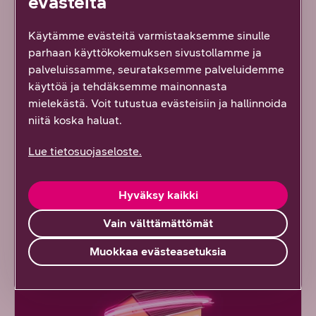
evästeitä
Taloyhtiöpäättäjä ja
Käytämme evästeitä varmistaaksemme sinulle
parhaan käyttökokemuksen sivustollamme ja
isännöitsijä
palveluissamme, seurataksemme palveluidemme
käyttöä ja tehdäksemme mainonnasta
DNA Taloyhtiömyynnin paikallinen yhteyshenkilö
mielekästä. Voit tutustua evästeisiin ja hallinnoida
kertoo mielellään, miten kuidun rakentaminen
niitä koska haluat.
etenee. Taloyhtiöasiakkaan sivuilta löydät myös
muuta hyödyllistä tietoa DNA:n
Lue tietosuojaseloste.
palveluista. Löydät alueesi myyntipäällikön
yhteystiedot täältä.
Hyväksy kaikki
Yhteystiedot
Vain välttämättömät
Muokkaa evästeasetuksia