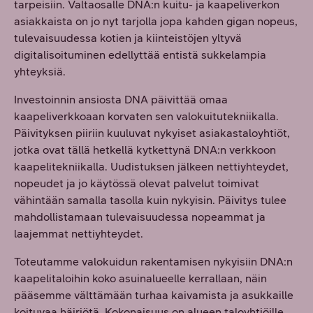
tarpeisiin. Valtaosalle DNA:n kuitu- ja kaapeliverkon
asiakkaista on jo nyt tarjolla jopa kahden gigan nopeus,
tulevaisuudessa kotien ja kiinteistöjen yltyvä
digitalisoituminen edellyttää entistä sukkelampia
yhteyksiä.
Investoinnin ansiosta DNA päivittää omaa
kaapeliverkkoaan korvaten sen valokuitutekniikalla.
Päivityksen piiriin kuuluvat nykyiset asiakastaloyhtiöt,
jotka ovat tällä hetkellä kytkettynä DNA:n verkkoon
kaapelitekniikalla. Uudistuksen jälkeen nettiyhteydet,
nopeudet ja jo käytössä olevat palvelut toimivat
vähintään samalla tasolla kuin nykyisin. Päivitys tulee
mahdollistamaan tulevaisuudessa nopeammat ja
laajemmat nettiyhteydet.
Toteutamme valokuidun rakentamisen nykyisiin DNA:n
kaapelitaloihin koko asuinalueelle kerrallaan, näin
pääsemme välttämään turhaa kaivamista ja asukkaille
koituvaa häiriötä. Kokonaisuus on alueen taloyhtiöille