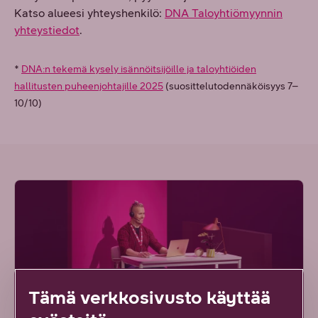
Katso alueesi yhteyshenkilö:
DNA Taloyhtiömyynnin
yhteystiedot
.
*
DNA:n tekemä kysely isännöitsijöille ja taloyhtiöiden
hallitusten puheenjohtajille 2025
(suosittelutodennäköisyys 7–
10/10)
Tämä verkkosivusto käyttää